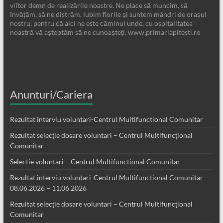
viitor demn de realizările noastre. Ne place să muncim, să
învățăm, să ne distrăm, iubim florile și suntem mândri de orașul
nostru, pentru că aici ne este căminul unde, cu ospitalitatea
noastră vă așteptăm să ne cunoașteți. www.primariapitesti.ro
Anunturi/Cariera
Rezultat interviu voluntari-Centrul Multifunctional Comunitar
Rezultat selecție dosare voluntari – Centrul Multifuncțional
Comunitar
Selectie voluntari – Centrul Multifunctional Comunitar
Rezultat interviu voluntari-Centrul Multifunctional Comunitar-
08.06.2026 – 11.06.2026
Rezultat selecție dosare voluntari – Centrul Multifuncțional
Comunitar