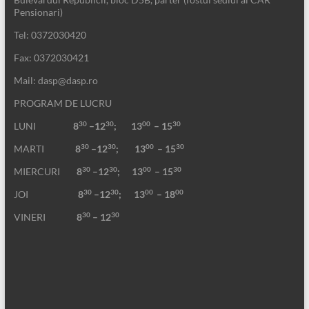
Pensionari)
Tel: 0372030420
Fax: 0372030421
Mail: dasp@dasp.ro
PROGRAM DE LUCRU
30
30
00
30
LUNI
8
–12
; 13
– 15
30
30
00
30
MARTI
8
–12
;
13
– 15
30
30
00
30
MIERCURI
8
–12
;
13
– 15
30
30
00
00
JOI
8
–12
; 13
– 18
30
30
VINERI
8
– 12