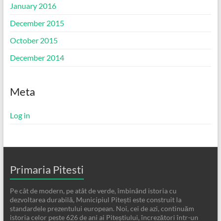
January 2016
December 2015
October 2015
December 2014
Meta
Log in
Primaria Pitesti
Pe cât de modern, pe atât de verde, îmbinând istoria cu
dezvoltarea durabilă, Municipiul Pitești este construit la
standardele prezentului european. Noi, cei de azi, continuăm
istoria celor peste 626 de ani ai Piteștiului, încrezători într-un