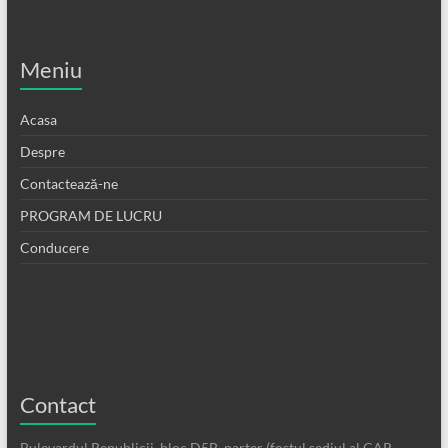
Meniu
Acasa
Despre
Contactează-ne
PROGRAM DE LUCRU
Conducere
Contact
Bulevardul Republicii, bloc D5B, parter (fostul sediul al CAR