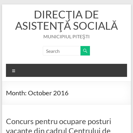
Skip
DIRECŢIA DE
to
content
ASISTENŢĂ SOCIALĂ
MUNICIPIUL PITEŞTI
Menu
Month:
October 2016
Concurs pentru ocupare posturi
vacante din cadrul Centrului de