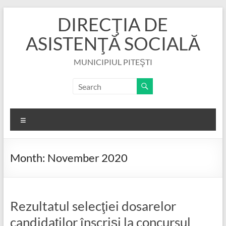
Skip
DIRECŢIA DE
to
content
ASISTENŢĂ SOCIALĂ
MUNICIPIUL PITEŞTI
Menu
Month:
November 2020
Rezultatul selecţiei dosarelor
candidaţilor înscrişi la concursul