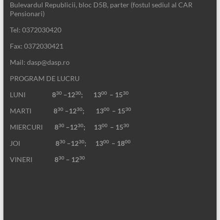
Bulevardul Republicii, bloc D5B, parter (fostul sediul al CAR
Pensionari)
Tel: 0372030420
Fax: 0372030421
Mail: dasp@dasp.ro
PROGRAM DE LUCRU
30
30
00
30
LUNI
8
–12
; 13
– 15
30
30
00
30
MARTI
8
–12
;
13
– 15
30
30
00
30
MIERCURI
8
–12
;
13
– 15
30
30
00
00
JOI
8
–12
; 13
– 18
30
30
VINERI
8
– 12