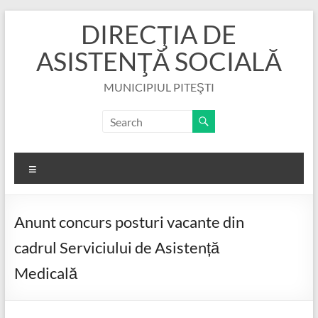
Skip
DIRECŢIA DE
to
content
ASISTENŢĂ SOCIALĂ
MUNICIPIUL PITEŞTI
Menu
Anunt concurs posturi vacante din
cadrul Serviciului de Asistență
Medicală