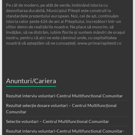
Pe cât de modern, pe atât de verde, îmbinând istoria cu
dezvoltarea durabilă, Municipiul Pitești este construit la
standardele prezentului european. Noi, cei de azi, continuăm
istoria celor peste 626 de ani ai Piteștiului, încrezători într-un
viitor demn de realizările noastre. Ne place să muncim, să
învățăm, să ne distrăm, iubim florile și suntem mândri de orașul
nostru, pentru că aici ne este căminul unde, cu ospitalitatea
noastră vă așteptăm să ne cunoașteți. www.primariapitesti.ro
Anunturi/Cariera
Rezultat interviu voluntari-Centrul Multifunctional Comunitar
Rezultat selecție dosare voluntari – Centrul Multifuncțional
Comunitar
Selectie voluntari – Centrul Multifunctional Comunitar
Rezultat interviu voluntari-Centrul Multifunctional Comunitar-