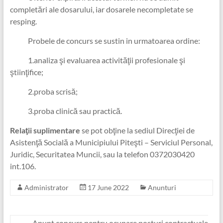
completări ale dosarului, iar dosarele necompletate se
resping.
Probele de concurs se sustin in urmatoarea ordine:
1.analiza şi evaluarea activităţii profesionale şi
ştiinţifice;
2.proba scrisă;
3.proba clinică sau practică.
Relaţii suplimentare
se pot obţine la sediul Direcţiei de
Asistenţă Socială a Municipiului Piteşti – Serviciul Personal,
Juridic, Securitatea Muncii, sau la telefon 0372030420
int.106.
Administrator
17 June 2022
Anunturi
←
Anunt concurs pentru ocupare posturi contractuale