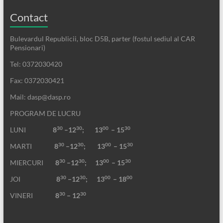
Contact
Bulevardul Republicii, bloc D5B, parter (fostul sediul al CAR
Pensionari)
Tel: 0372030420
Fax: 0372030421
Mail: dasp@dasp.ro
PROGRAM DE LUCRU
30
30
00
30
LUNI
8
–12
; 13
– 15
30
30
00
30
MARTI
8
–12
;
13
– 15
30
30
00
30
MIERCURI
8
–12
;
13
– 15
30
30
00
00
JOI
8
–12
; 13
– 18
30
30
VINERI
8
– 12