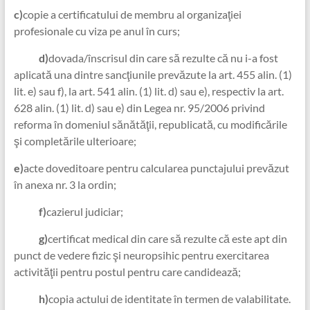
c)
copie a certificatului de membru al organizaţiei
profesionale cu viza pe anul în curs;
d)
dovada/înscrisul din care să rezulte că nu i-a fost
aplicată una dintre sancţiunile prevăzute la art. 455 alin. (1)
lit. e) sau f), la art. 541 alin. (1) lit. d) sau e), respectiv la art.
628 alin. (1) lit. d) sau e) din Legea nr. 95/2006 privind
reforma în domeniul sănătăţii, republicată, cu modificările
şi completările ulterioare;
e)
acte doveditoare pentru calcularea punctajului prevăzut
în anexa nr. 3 la ordin;
f)
cazierul judiciar;
g)
certificat medical din care să rezulte că este apt din
punct de vedere fizic şi neuropsihic pentru exercitarea
activităţii pentru postul pentru care candidează;
h)
copia actului de identitate în termen de valabilitate.