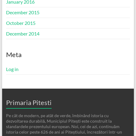
January 2016
December 2015
October 2015
December 2014
Meta
Log in
Primaria Pitesti
Pe cât de modern, pe atât de verde, îmbinând istoria cu
dezvoltarea durabilă, Municipiul Pitești este construit la
standardele prezentului european. Noi, cei de azi, continuăm
istoria celor peste 626 de ani ai Piteștiului, încrezători într-un