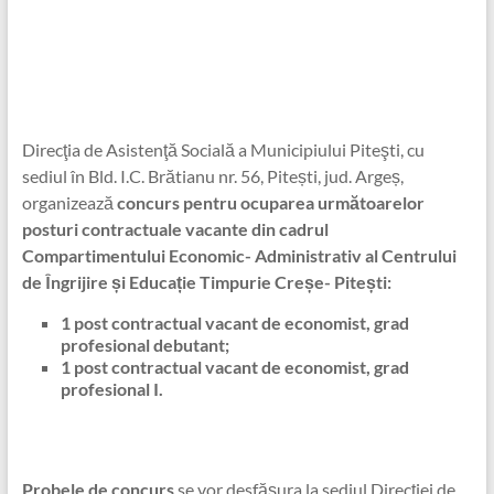
Direcţia de Asistenţă Socială a Municipiului Piteşti, cu
sediul în Bld. I.C. Brătianu nr. 56, Pitești, jud. Argeș,
organizează
concurs pentru ocuparea următoarelor
posturi contractuale vacante din cadrul
Compartimentului Economic- Administrativ al Centrului
de Îngrijire și Educație Timpurie Creșe- Pitești:
1 post contractual vacant de economist, grad
profesional debutant;
1 post contractual vacant de economist, grad
profesional I.
Probele de concurs
se vor desfăşura la sediul Direcţiei de