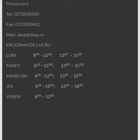
Pensionari)
Tel: 0372030420
Fax: 0372030421
Mail: dasp@dasp.ro
PROGRAM DE LUCRU
30
30
00
30
LUNI
8
–12
; 13
– 15
30
30
00
30
MARTI
8
–12
;
13
– 15
30
30
00
30
MIERCURI
8
–12
;
13
– 15
30
30
00
00
JOI
8
–12
; 13
– 18
30
30
VINERI
8
– 12