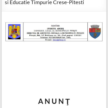
si Educatie Timpurie Crese-Pitesti
A N U N Ţ