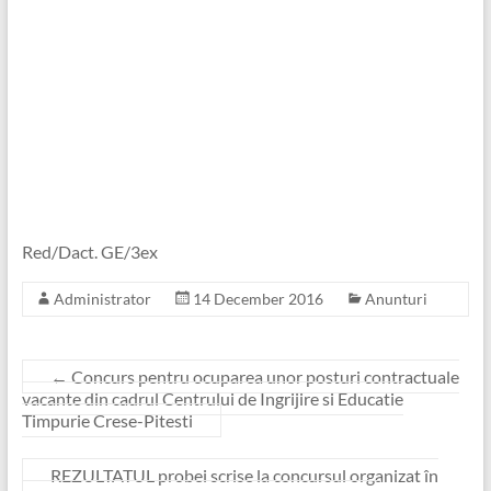
Red/Dact. GE/3ex
Administrator
14 December 2016
Anunturi
←
Concurs pentru ocuparea unor posturi contractuale
vacante din cadrul Centrului de Ingrijire si Educatie
Timpurie Crese-Pitesti
REZULTATUL probei scrise la concursul organizat în