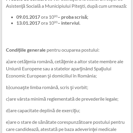
Asistenţă Socială a Municipiului Piteşti, după cum urmează:
09.01.2017
ora 10
– proba scrisă;
00
13.01.2017
ora 10
– interviul.
00
Condițiile generale
pentru ocuparea postului:
a)are cetăţenia română, cetăţenie a altor state membre ale
Uniunii Europene sau a statelor aparţinând Spaţiului
Economic European şi domiciliul în România;
b)cunoaşte limba română, scris şi vorbit;
c)are vârsta minimă reglementată de prevederile legale;
d)are capacitate deplină de exerciţiu;
e)are o stare de sănătate corespunzătoare postului pentru
care candidează, atestată pe baza adeverinţei medicale