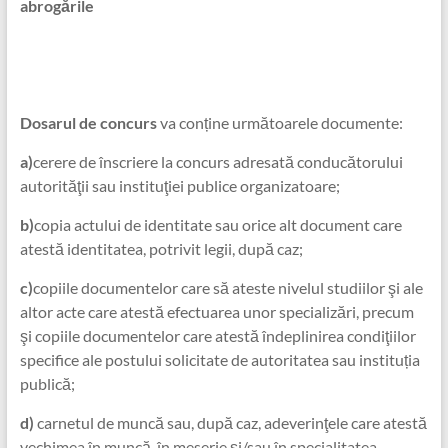
abrogările
Dosarul de concurs
va conține următoarele documente:
a)
cerere de înscriere la concurs adresată conducătorului
autorităţii sau instituţiei publice organizatoare;
b)
copia actului de identitate sau orice alt document care
atestă identitatea, potrivit legii, după caz;
c)
copiile documentelor care să ateste nivelul studiilor şi ale
altor acte care atestă efectuarea unor specializări, precum
şi copiile documentelor care atestă îndeplinirea condiţiilor
specifice ale postului solicitate de autoritatea sau instituția
publică;
d)
carnetul de muncă sau, după caz, adeverinţele care atestă
vechimea în muncă, în meserie şi/sau în specialitatea