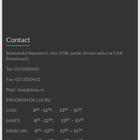
Contact
Bulevardul Republicii, bloc D5B, parter (fostul sediul al CAR
Pensionari)
Tel: 0372030420
Fax: 0372030421
Mail: dasp@dasp.ro
PROGRAM DE LUCRU
30
30
00
30
LUNI
8
–12
; 13
– 15
30
30
00
30
MARTI
8
–12
;
13
– 15
30
30
00
30
MIERCURI
8
–12
;
13
– 15
30
30
00
00