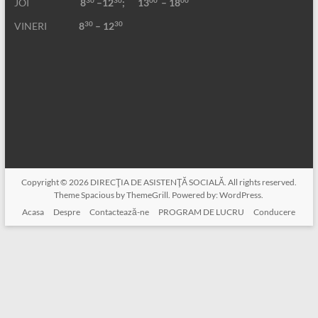
JOI
8
–12
; 13
– 18
30
30
VINERI
8
– 12
Copyright © 2026
DIRECŢIA DE ASISTENŢĂ SOCIALĂ
. All rights reserved.
Theme
Spacious
by ThemeGrill. Powered by:
WordPress
.
Acasa
Despre
Contactează-ne
PROGRAM DE LUCRU
Conducere