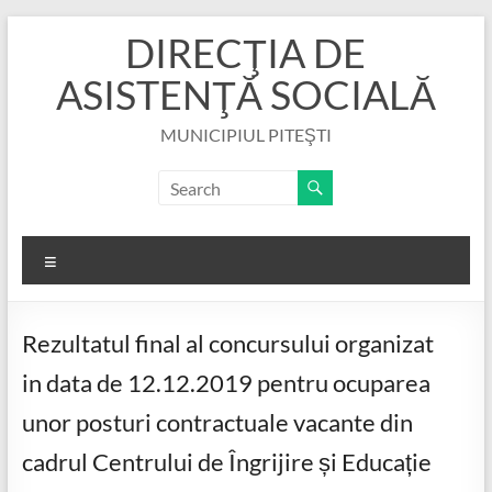
Skip
DIRECŢIA DE
to
content
ASISTENŢĂ SOCIALĂ
MUNICIPIUL PITEŞTI
Menu
Rezultatul final al concursului organizat
in data de 12.12.2019 pentru ocuparea
unor posturi contractuale vacante din
cadrul Centrului de Îngrijire și Educație