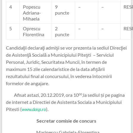
4
Popescu
9
–
–
RES
Adriana-
puncte
Mihaela
5
Oprescu
2
–
–
RES
Florentina
puncte
Candidaţii declaraţi admişi se vor prezenta la sediul Direcţiei
de Asistenţă Socială a Municipiului Piteşti – Serviciul
Personal, Juridic, Securitatea Muncii, în termen de
maximum 15 zile calendaristice de la data afişării
rezultatului final al concursului, în vederea întocmirii
formelor de angajare.
Afisat astazi, 20.12.2019, ora 10
,la sediul și pe pagina
00
de internet a Directiei de Asistenta Sociala a Municipiului
Pitesti (
www.dasp.ro
).
Secretar comisie de concurs
Marinescu Gabriela-Florentina