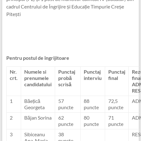
cadrul Centrului de Îngrijire și Educație Timpurie Creșe
Pitești
Pentru postul de îngrijitoare
Nr.
Numele si
Punctaj
Punctaj
Punctaj
Rez
crt.
prenumele
probă
interviu
final
fina
candidatului
scrisă
ADM
RES
1
Băețică
57
88
72,5
AD
Georgeta
puncte
puncte
puncte
2
Băjan Sorina
62
80
71
AD
puncte
puncte
puncte
3
Sibiceanu
38
RES
Ana-Maria
puncte