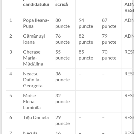
candidatului
scrisă
ADM
RES
1
Popa Ileana-
80
94
87
ADM
Pușa
puncte
puncte
puncte
2
Gămănuși
76
82
79
ADM
Ioana
puncte
puncte
puncte
3
Gherase
55
85
70
RES
Maria-
puncte
puncte
puncte
Mădălina
4
Neacșu
36
–
–
RES
Dafinița-
puncte
Georgeta
5
Moise
32
–
–
RES
Elena-
puncte
Luminița
6
Tișu Daniela
29
–
–
RES
puncte
7
Necula
16
–
–
RES