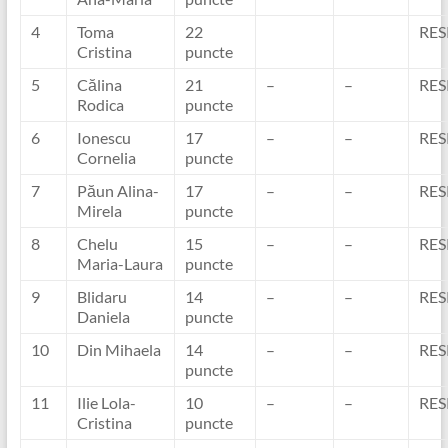
4
Toma
22
RES
Cristina
puncte
5
Călina
21
–
–
RES
Rodica
puncte
6
Ionescu
17
–
–
RES
Cornelia
puncte
7
Păun Alina-
17
–
–
RES
Mirela
puncte
8
Chelu
15
–
–
RES
Maria-Laura
puncte
9
Blidaru
14
–
–
RES
Daniela
puncte
10
Din Mihaela
14
–
–
RES
puncte
11
Ilie Lola-
10
–
–
RES
Cristina
puncte