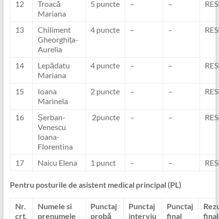
12
Troacă
5 puncte
–
–
RES
Mariana
13
Chiliment
4 puncte
–
–
RES
Gheorghița-
Aurelia
14
Lepădatu
4 puncte
–
–
RES
Mariana
15
Ioana
2 puncte
–
–
RES
Marinela
16
Șerban-
2puncte
–
–
RES
Venescu
Ioana-
Florentina
17
Naicu Elena
1 punct
–
–
RES
Pentru posturile de asistent medical principal (PL)
Nr.
Numele si
Punctaj
Punctaj
Punctaj
Rezu
crt.
prenumele
probă
interviu
final
final