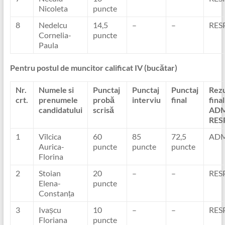
Nicoleta
puncte
8
Nedelcu
14,5
–
–
RES
Cornelia-
puncte
Paula
Pentru postul de muncitor calificat IV (bucătar)
Nr.
Numele si
Punctaj
Punctaj
Punctaj
Rezu
crt.
prenumele
probă
interviu
final
final
candidatului
scrisă
ADM
RES
1
Vîlcica
60
85
72,5
ADM
Aurica-
puncte
puncte
puncte
Florina
2
Stoian
20
–
–
RES
Elena-
puncte
Constanța
3
Ivașcu
10
–
–
RES
Floriana
puncte