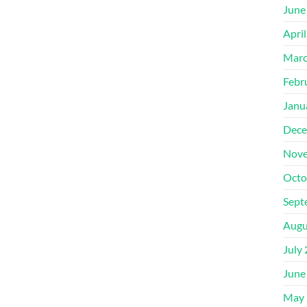
June
Apri
Marc
Febr
Janu
Dece
Nove
Octo
Sept
Augu
July
June
May 