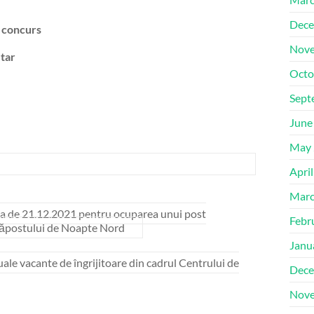
Dece
 concurs
Nove
tar
Octo
Sept
June
May 
Apri
Marc
ata de 21.12.2021 pentru ocuparea unui post
Febr
Adăpostului de Noapte Nord
Janu
le vacante de îngrijitoare din cadrul Centrului de
Dece
Nove