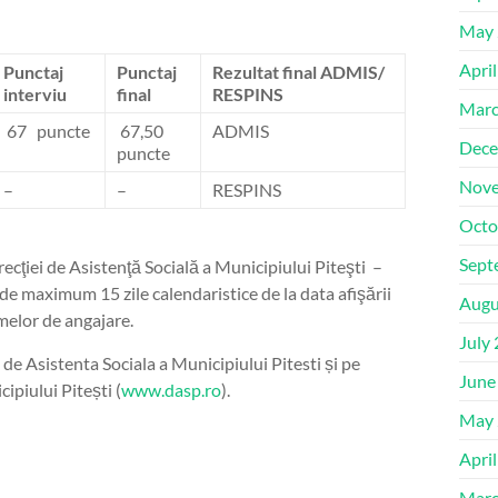
May 
Apri
Punctaj
Punctaj
Rezultat final
ADMIS/
interviu
final
RESPINS
Marc
67 puncte
67,50
ADMIS
Dece
puncte
Nove
–
–
RESPINS
Octo
Sept
cţiei de Asistenţă Socială a Municipiului Piteşti –
 de maximum 15 zile calendaristice de la data afişării
Augu
rmelor de angajare.
July
de Asistenta Sociala a Municipiului Pitesti și pe
June
ipiului Pitești (
www.dasp.ro
).
May 
Apri
Marc