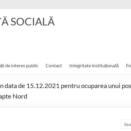
ŢĂ SOCIALĂ
ții de interes public
Contact
Integritate instituțională
Fo
t în data de 15.12.2021 pentru ocuparea unui po
oapte Nord