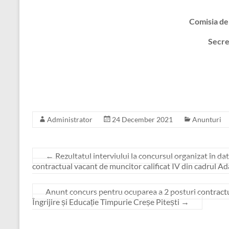
Comisia de
Secre
Administrator
24 December 2021
Anunturi
←
Rezultatul interviului la concursul organizat în d
contractual vacant de muncitor calificat IV din cadrul 
Anunt concurs pentru ocuparea a 2 posturi contractua
Îngrijire și Educație Timpurie Creșe Pitești
→