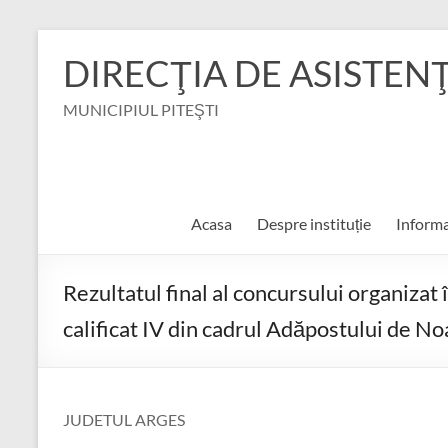
Skip
to
DIRECŢIA DE ASISTEN
content
MUNICIPIUL PITEŞTI
Acasa
Despre instituție
Informa
Rezultatul final al concursului organiza
calificat IV din cadrul Adăpostului de N
JUDETUL ARGES