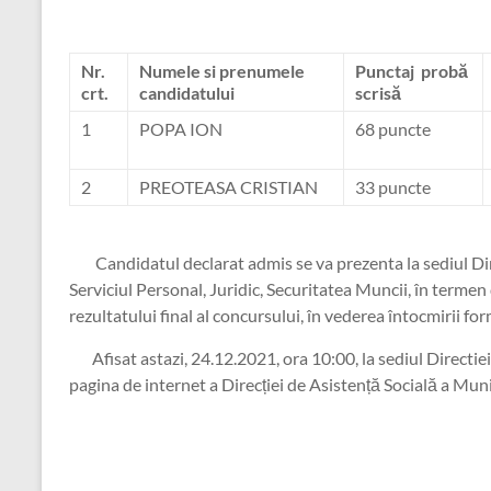
Nr.
Numele si prenumele
Punctaj probă
crt.
candidatului
scrisă
1
POPA ION
68 puncte
2
PREOTEASA CRISTIAN
33 puncte
Candidatul declarat admis se va prezenta la sediul Dire
Serviciul Personal, Juridic, Securitatea Muncii, în termen
rezultatului final al concursului, în vederea întocmirii fo
Afisat astazi, 24.12.2021, ora 10:00, la sediul Directiei 
pagina de internet a Direcției de Asistență Socială a Munic