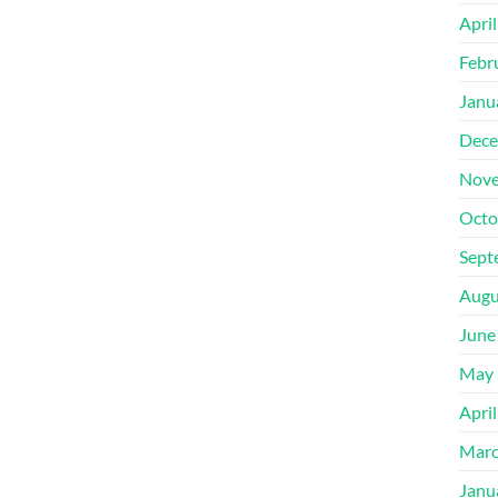
Apri
Febr
Janu
Dece
Nove
Octo
Sept
Augu
June
May 
Apri
Marc
Janu