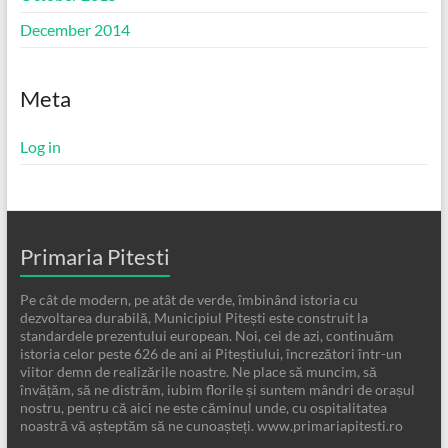
December 2014
Meta
Log in
Primaria Pitesti
Pe cât de modern, pe atât de verde, îmbinând istoria cu
dezvoltarea durabilă, Municipiul Pitești este construit la
standardele prezentului european. Noi, cei de azi, continuăm
istoria celor peste 626 de ani ai Piteștiului, încrezători într-un
viitor demn de realizările noastre. Ne place să muncim, să
învățăm, să ne distrăm, iubim florile și suntem mândri de orașul
nostru, pentru că aici ne este căminul unde, cu ospitalitatea
noastră vă așteptăm să ne cunoașteți. www.primariapitesti.ro