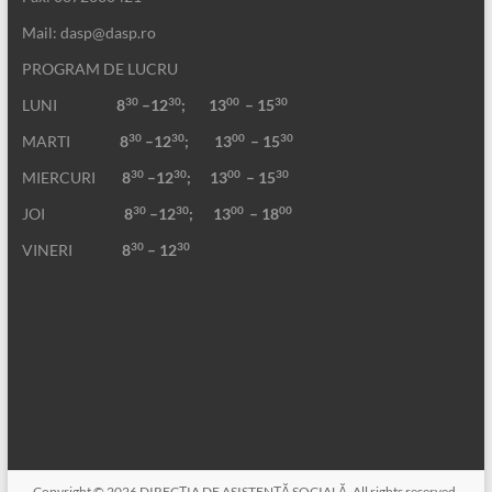
Mail: dasp@dasp.ro
PROGRAM DE LUCRU
30
30
00
30
LUNI
8
–12
; 13
– 15
30
30
00
30
MARTI
8
–12
;
13
– 15
30
30
00
30
MIERCURI
8
–12
;
13
– 15
30
30
00
00
JOI
8
–12
; 13
– 18
30
30
VINERI
8
– 12
Copyright © 2026
DIRECŢIA DE ASISTENŢĂ SOCIALĂ
. All rights reserved.