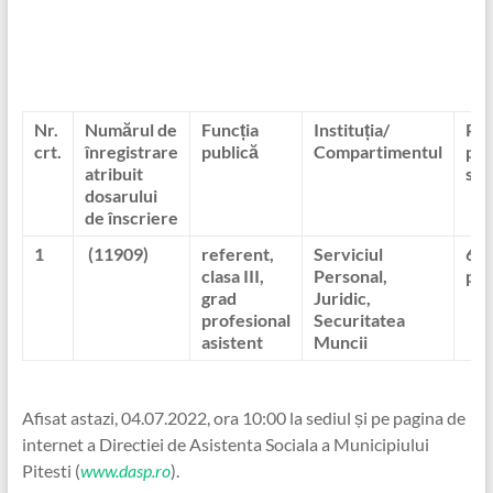
Nr.
Numărul de
Funcția
Instituția/
Pun
crt.
înregistrare
publică
Compartimentul
pr
atribuit
scr
dosarului
de înscriere
1
(11909)
referent,
Serviciul
65
clasa III,
Personal,
pun
grad
Juridic,
profesional
Securitatea
asistent
Muncii
Afisat astazi, 04.07.2022, ora 10:00 la sediul și pe pagina de
internet a Directiei de Asistenta Sociala a Municipiului
Pitesti (
www.dasp.ro
).