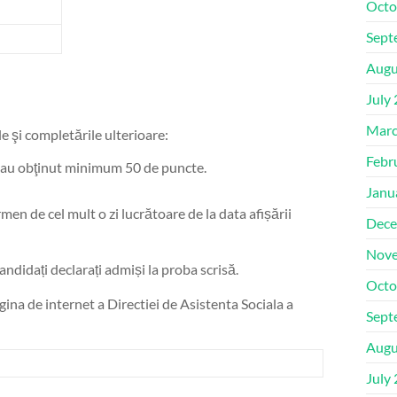
Octo
Sept
Augu
July
Marc
e şi completările ulterioare:
Febr
re au obţinut minimum 50 de puncte.
Janu
n de cel mult o zi lucrătoare de la data afișării
Dece
Nove
ndidați declarați admiși la proba scrisă.
Octo
ina de internet a Directiei de Asistenta Sociala a
Sept
Augu
July