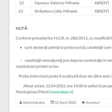
22
Oprescu Valerica-Mihaela
ABSENT
23
Străulescu Lidia-Mihaela
ABSENT
NOTĂ:
Conform prevederilor H.G.R. nr. 286/2011, cu modificăril
sunt declaraţi admişi la proba scrisă, candidaţii ca
– candidaţii nemulţumiţi pot depune contestaţie în terme
rezultatului probei scrise.
Proba interviului poate fi susținută doar de către acei ca
Afisat astazi, 12.04.2022, ora 14:00 la sediul și pe pag
Municipiului Pitesti (
www.dasp.ro
).
Administrator
12 April 2022
Anunturi