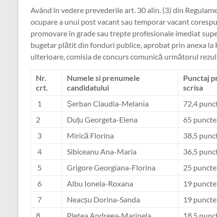
Având în vedere prevederile art. 30 alin. (3) din Regulame
ocupare a unui post vacant sau temporar vacant corespunză
promovare în grade sau trepte profesionale imediat super
bugetar plătit din fonduri publice, aprobat prin anexa la 
ulterioare, comisia de concurs comunică următorul rezulta
Nr.
Numele si prenumele
Punctaj p
crt.
candidatului
scrisa
1
Șerban Claudia-Melania
72,4 punc
2
Duțu Georgeta-Elena
65 puncte
3
Mirică Florina
38,5 punc
4
Sibiceanu Ana-Maria
36,5 punc
5
Grigore Georgiana-Florina
25 puncte
6
Albu Ionela-Roxana
19 puncte
7
Neacșu Dorina-Sanda
19 puncte
8
Pletea Andreea-Marinela
18,5 punc