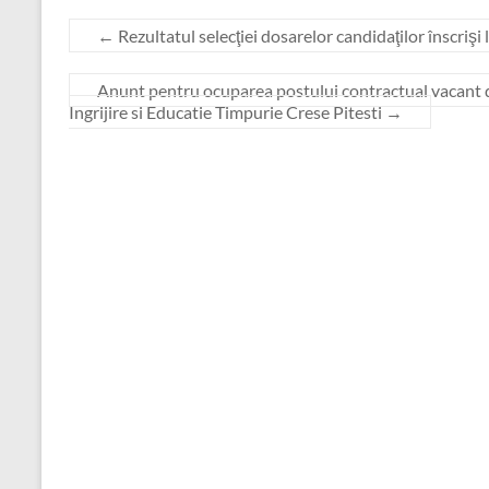
←
Rezultatul selecţiei dosarelor candidaţilor înscriş
Anunt pentru ocuparea postului contractual vacant d
Ingrijire si Educatie Timpurie Crese Pitesti
→