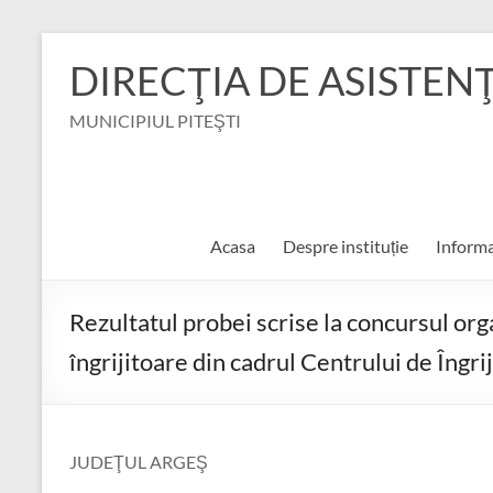
Skip
to
DIRECŢIA DE ASISTEN
content
MUNICIPIUL PITEŞTI
Acasa
Despre instituție
Informa
Rezultatul probei scrise la concursul or
îngrijitoare din cadrul Centrului de Îngri
JUDEŢUL ARGEŞ