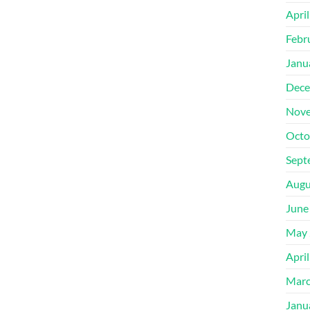
Apri
Febr
Janu
Dece
Nove
Octo
Sept
Augu
June
May 
Apri
Marc
Janu