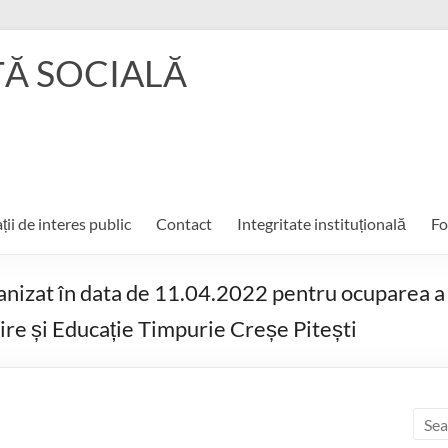
ŢĂ SOCIALĂ
ții de interes public
Contact
Integritate instituțională
Fo
ganizat în data de 11.04.2022 pentru ocuparea a
jire și Educație Timpurie Creșe Pitești