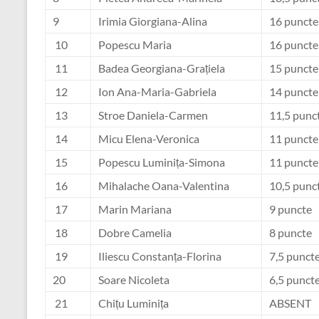
9
Irimia Giorgiana-Alina
16 puncte
10
Popescu Maria
16 puncte
11
Badea Georgiana-Grațiela
15 puncte
12
Ion Ana-Maria-Gabriela
14 puncte
13
Stroe Daniela-Carmen
11,5 punc
14
Micu Elena-Veronica
11 puncte
15
Popescu Luminița-Simona
11 puncte
16
Mihalache Oana-Valentina
10,5 punc
17
Marin Mariana
9 puncte
18
Dobre Camelia
8 puncte
19
Iliescu Constanța-Florina
7,5 punct
20
Soare Nicoleta
6,5 punct
21
Chițu Luminița
ABSENT