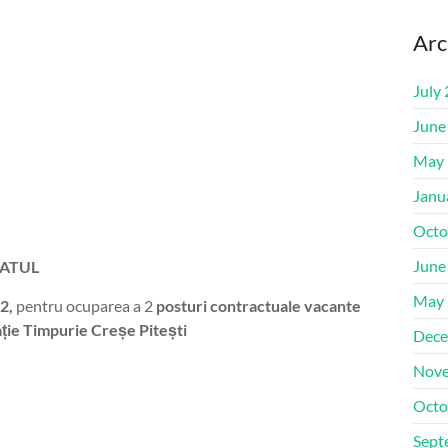
Arc
July
June
May 
Janu
Octo
June
ATUL
May 
22,
pentru ocuparea a 2
posturi
contractuale vacante
cație Timpurie Creșe Pitești
Dece
Nove
Octo
Sept