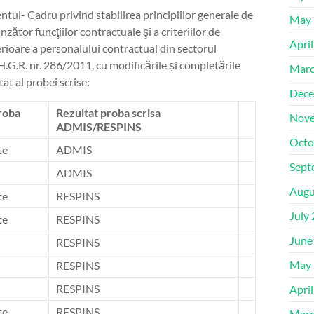
ntul- Cadru privind stabilirea principiilor generale de
May 
tor funcţiilor contractuale şi a criteriilor de
Apri
ioare a personalului contractual din sectorul
H.G.R. nr. 286/2011, cu modificările și completările
Marc
t al probei scrise:
Dece
roba
Rezultat proba scrisa
Nove
ADMIS/RESPINS
Octo
te
ADMIS
Sept
ADMIS
Augu
te
RESPINS
July
te
RESPINS
June
RESPINS
May 
RESPINS
RESPINS
Apri
te
RESPINS
Marc