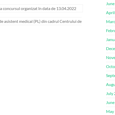
June
i la concursul organizat în data de 13.04.2022
Apri
e asistent medical (PL) din cadrul Centrului de
Marc
Febr
Janu
Dece
Nove
Octo
Sept
Augu
July
June
May 