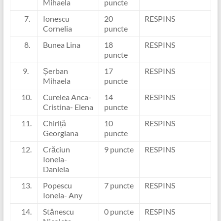
Mihaela
puncte
7.
Ionescu
20
RESPINS
Cornelia
puncte
8.
Bunea Lina
18
RESPINS
puncte
9.
Șerban
17
RESPINS
Mihaela
puncte
10.
Curelea Anca-
14
RESPINS
Cristina- Elena
puncte
11.
Chiriță
10
RESPINS
Georgiana
puncte
12.
Crăciun
9 puncte
RESPINS
Ionela-
Daniela
13.
Popescu
7 puncte
RESPINS
Ionela- Any
14.
Stănescu
0 puncte
RESPINS