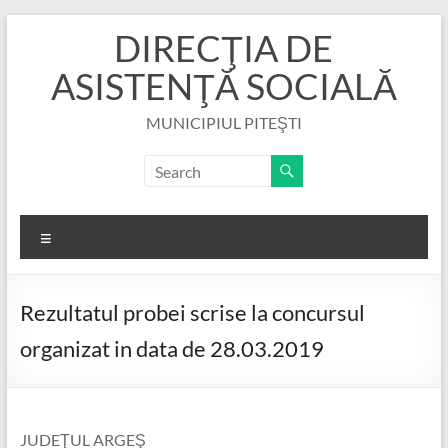
Skip
DIRECŢIA DE
to
content
ASISTENŢĂ SOCIALĂ
MUNICIPIUL PITEŞTI
Menu
Rezultatul probei scrise la concursul
organizat in data de 28.03.2019
JUDEŢUL ARGEŞ