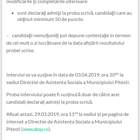
modificările şi completările ulterioare:
sunt declaraţi admişi la proba scrisă, candidaţii care au
obţinut minimum 50 de puncte.
– candidaţii nemulţumiţi pot depune contestaţie în termen
de cel mult o zi lucrătoare de la data afișării rezultatului
probei scrise.
Interviul se va susţine în data de 03.04.2019, ora 10
la
00
sediul Directiei de Asistenta Sociala a Municipiului Pitesti.
Proba interviului poate fi susținută doar de către acei
candidați declarați admiși la proba scrisă.
Afisat astazi, 29.03.2019, ora 11
la sediul și pe pagina de
00
internet a Directiei de Asistenta Sociala a Municipiului
Pitesti (
www.dasp.ro
).