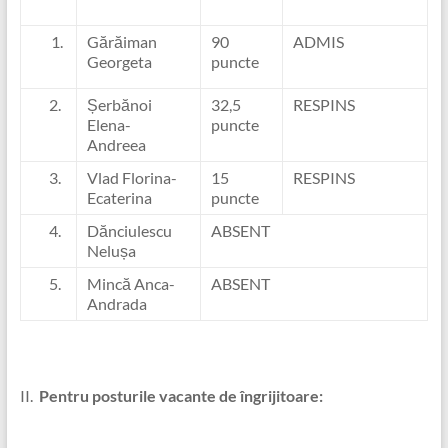
Gărăiman
90
ADMIS
Georgeta
puncte
2.
Șerbănoi
32,5
RESPINS
Elena-
puncte
Andreea
3.
Vlad Florina-
15
RESPINS
Ecaterina
puncte
4.
Dănciulescu
ABSENT
Nelușa
5.
Mincă Anca-
ABSENT
Andrada
II.
Pentru posturile vacante de îngrijitoare: