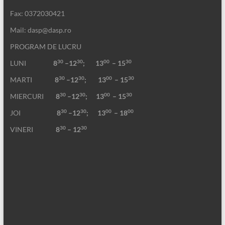
Fax: 0372030421
Mail: dasp@dasp.ro
PROGRAM DE LUCRU
30
30
00
30
LUNI
8
–12
; 13
– 15
30
30
00
30
MARTI
8
–12
;
13
– 15
30
30
00
30
MIERCURI
8
–12
;
13
– 15
30
30
00
00
JOI
8
–12
; 13
– 18
30
30
VINERI
8
– 12