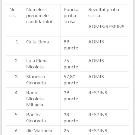
Nr.
Numele si
Punctaj
Rezultat proba
crt.
prenumele
proba
scrisa
candidatului
scrisa
ADMIS/RESPINS
Guță Elena
89
ADMIS
puncte
2.
Luță Elena-
75
ADMIS
Nicoleta
puncte
3.
Stănescu
57,80
ADMIS
Georgeta
puncte
4.
Răduț
39
RESPINS
Nicoleta-
puncte
Mihaela
5.
Băețică
38
RESPINS
Georgeta
puncte
6.
Ilie Marinela
25
RESPINS