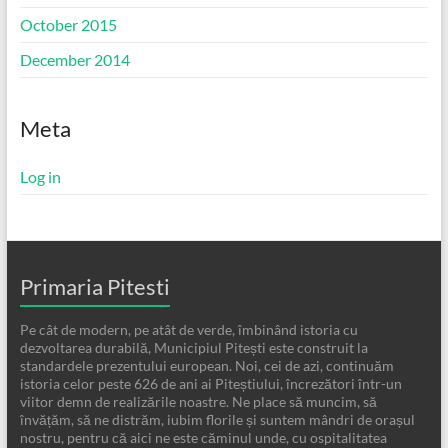
October 2015
December 2014
Meta
Log in
Primaria Pitesti
Pe cât de modern, pe atât de verde, îmbinând istoria cu
dezvoltarea durabilă, Municipiul Pitești este construit la
standardele prezentului european. Noi, cei de azi, continuăm
istoria celor peste 626 de ani ai Piteștiului, încrezători într-un
viitor demn de realizările noastre. Ne place să muncim, să
învățăm, să ne distrăm, iubim florile și suntem mândri de orașul
nostru, pentru că aici ne este căminul unde, cu ospitalitatea