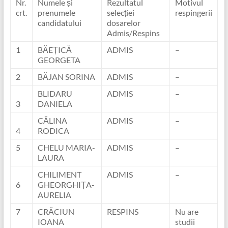
Nr.
Numele și
Rezultatul
Motivul
crt.
prenumele
selecției
respingerii
candidatului
dosarelor
Admis/Respins
1
BĂEȚICĂ
ADMIS
–
GEORGETA
2
BĂJAN SORINA
ADMIS
–
BLIDARU
ADMIS
–
3
DANIELA
CĂLINA
ADMIS
–
4
RODICA
5
CHELU MARIA-
ADMIS
–
LAURA
CHILIMENT
ADMIS
–
6
GHEORGHIȚA-
AURELIA
7
CRĂCIUN
RESPINS
Nu are
IOANA
studii