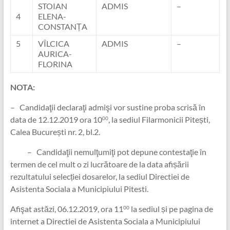
STOIAN
ADMIS
–
4
ELENA-
CONSTANȚA
5
VÎLCICA
ADMIS
–
AURICA-
FLORINA
NOTA:
– Candidaţii declaraţi admişi vor sustine proba scrisă în
data de 12.12.2019 ora 10
, la sediul Filarmonicii Pitești,
00
Calea București nr. 2, bl.2.
– Candidaţii nemulţumiţi pot depune contestaţie în
termen de cel mult o zi lucrătoare de la data afișării
rezultatului selecției dosarelor, la sediul Directiei de
Asistenta Sociala a Municipiului Pitesti.
Afişat astăzi, 06.12.2019, ora 11
la sediul și pe pagina de
00
internet a Directiei de Asistenta Sociala a Municipiului