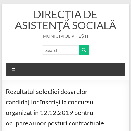
Skip
DIRECŢIA DE
to
content
ASISTENŢĂ SOCIALĂ
MUNICIPIUL PITEŞTI
Menu
Rezultatul selecţiei dosarelor
candidaţilor înscrişi la concursul
organizat in 12.12.2019 pentru
ocuparea unor posturi contractuale