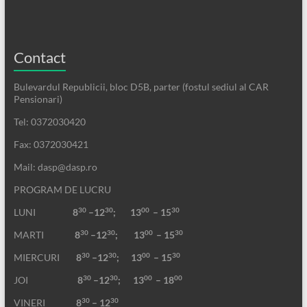
Contact
Bulevardul Republicii, bloc D5B, parter (fostul sediul al CAR
Pensionari)
Tel: 0372030420
Fax: 0372030421
Mail: dasp@dasp.ro
PROGRAM DE LUCRU
30
30
00
30
LUNI
8
–12
; 13
– 15
30
30
00
30
MARTI
8
–12
;
13
– 15
30
30
00
30
MIERCURI
8
–12
;
13
– 15
30
30
00
00
JOI
8
–12
; 13
– 18
30
30
VINERI
8
– 12