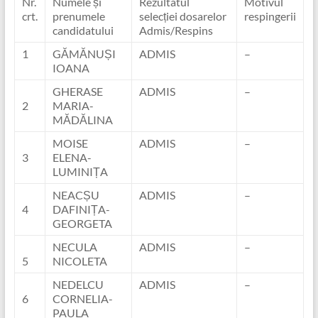
Nr.
Numele și
Rezultatul
Motivul
crt.
prenumele
selecției dosarelor
respingerii
candidatului
Admis/Respins
1
GĂMĂNUȘI
ADMIS
–
IOANA
GHERASE
ADMIS
–
2
MARIA-
MĂDĂLINA
MOISE
ADMIS
–
3
ELENA-
LUMINIȚA
NEACȘU
ADMIS
–
4
DAFINIȚA-
GEORGETA
NECULA
ADMIS
–
5
NICOLETA
NEDELCU
ADMIS
–
6
CORNELIA-
PAULA