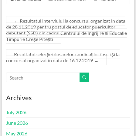
←
Rezultatul interviului la concursul organizat in data
de 28.11.2019 pentru postul de educator puericultor
debutant (SSD) din cadrul Centrului de Îngrijire și Educație
Timpurie Creșe Pitești
Rezultatul selecţiei dosarelor candidaţilor înscrişi la
concursul organizat în data de 16.12.2019
→
Archives
July 2026
June 2026
May 2026