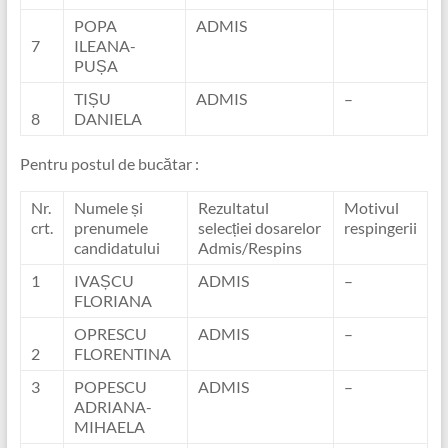
POPA
ADMIS
7
ILEANA-
PUȘA
TIȘU
ADMIS
–
8
DANIELA
Pentru postul de bucătar :
Nr.
Numele și
Rezultatul
Motivul
crt.
prenumele
selecției dosarelor
respingerii
candidatului
Admis/Respins
1
IVAȘCU
ADMIS
–
FLORIANA
OPRESCU
ADMIS
–
2
FLORENTINA
3
POPESCU
ADMIS
–
ADRIANA-
MIHAELA