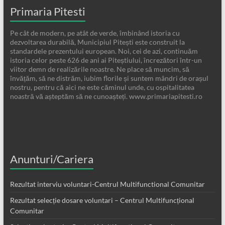
Primaria Pitesti
Pe cât de modern, pe atât de verde, îmbinând istoria cu
dezvoltarea durabilă, Municipiul Pitești este construit la
standardele prezentului european. Noi, cei de azi, continuăm
istoria celor peste 626 de ani ai Piteștiului, încrezători într-un
viitor demn de realizările noastre. Ne place să muncim, să
învățăm, să ne distrăm, iubim florile și suntem mândri de orașul
nostru, pentru că aici ne este căminul unde, cu ospitalitatea
noastră vă așteptăm să ne cunoașteți. www.primariapitesti.ro
Anunturi/Cariera
Rezultat interviu voluntari-Centrul Multifunctional Comunitar
Rezultat selecție dosare voluntari – Centrul Multifuncțional
Comunitar