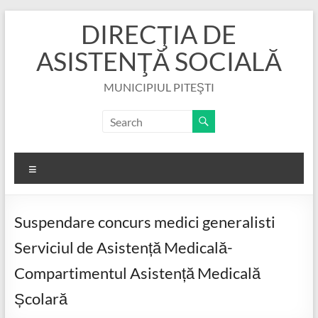
Skip
DIRECŢIA DE
to
content
ASISTENŢĂ SOCIALĂ
MUNICIPIUL PITEŞTI
Menu
Suspendare concurs medici generalisti
Serviciul de Asistență Medicală-
Compartimentul Asistență Medicală
Școlară