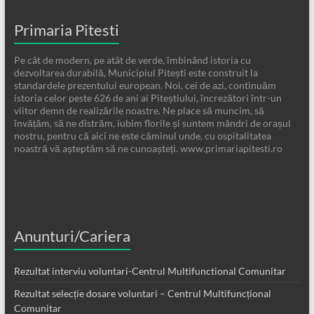
Primaria Pitesti
Pe cât de modern, pe atât de verde, îmbinând istoria cu
dezvoltarea durabilă, Municipiul Pitești este construit la
standardele prezentului european. Noi, cei de azi, continuăm
istoria celor peste 626 de ani ai Piteștiului, încrezători într-un
viitor demn de realizările noastre. Ne place să muncim, să
învățăm, să ne distrăm, iubim florile și suntem mândri de orașul
nostru, pentru că aici ne este căminul unde, cu ospitalitatea
noastră vă așteptăm să ne cunoașteți. www.primariapitesti.ro
Anunturi/Cariera
Rezultat interviu voluntari-Centrul Multifunctional Comunitar
Rezultat selecție dosare voluntari – Centrul Multifuncțional
Comunitar