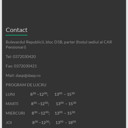
Contact
Bulevardul Republicii, bloc D5B, parter (fostul sediul al CAR
Pensionari)
Tel: 0372030420
Fax: 0372030421
Mail: dasp@dasp.ro
PROGRAM DE LUCRU
30
30
00
30
LUNI
8
–12
; 13
– 15
30
30
00
30
MARTI
8
–12
;
13
– 15
30
30
00
30
MIERCURI
8
–12
;
13
– 15
30
30
00
00
JOI
8
–12
; 13
– 18