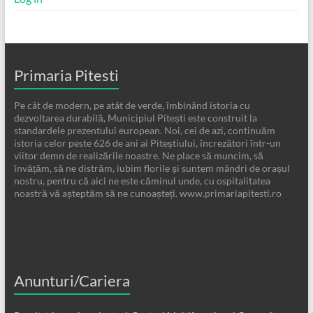
Primaria Pitesti
Pe cât de modern, pe atât de verde, îmbinând istoria cu
dezvoltarea durabilă, Municipiul Pitești este construit la
standardele prezentului european. Noi, cei de azi, continuăm
istoria celor peste 626 de ani ai Piteștiului, încrezători într-un
viitor demn de realizările noastre. Ne place să muncim, să
învățăm, să ne distrăm, iubim florile și suntem mândri de orașul
nostru, pentru că aici ne este căminul unde, cu ospitalitatea
noastră vă așteptăm să ne cunoașteți. www.primariapitesti.ro
Anunturi/Cariera