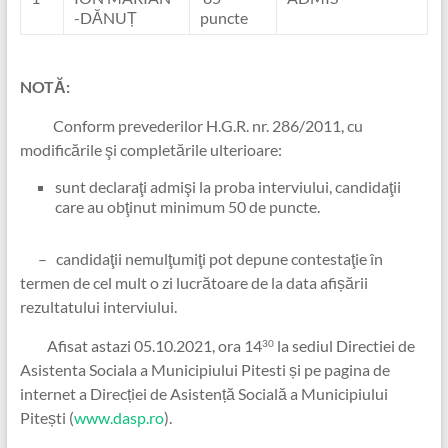
-DĂNUȚ
puncte
NOTĂ:
Conform prevederilor H.G.R. nr. 286/2011, cu
modificările şi completările ulterioare:
sunt declaraţi admişi la proba interviului, candidaţii
care au obţinut minimum 50 de puncte.
– candidaţii nemulţumiţi pot depune contestaţie în
termen de cel mult o zi lucrătoare de la data afișării
rezultatului interviului.
Afisat astazi 05.10.2021, ora 14
la sediul Directiei de
30
Asistenta Sociala a Municipiului Pitesti și pe pagina de
internet a Direcției de Asistență Socială a Municipiului
Pitești (
www.dasp.ro
).