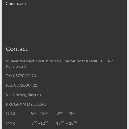
Conducere
Contact
Bulevardul Republicii, bloc D5B, parter (fostul sediul al CAR
Pensionari)
Tel: 0372030420
Fax: 0372030421
Mail: dasp@dasp.ro
PROGRAM DE LUCRU
30
30
00
30
LUNI
8
–12
; 13
– 15
30
30
00
30
MARTI
8
–12
;
13
– 15