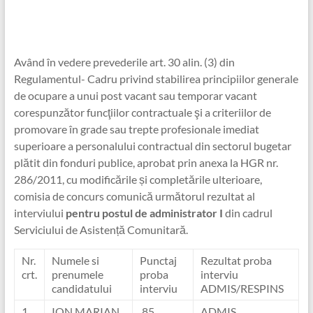
Având în vedere prevederile art. 30 alin. (3) din
Regulamentul- Cadru privind stabilirea principiilor generale
de ocupare a unui post vacant sau temporar vacant
corespunzător funcţiilor contractuale şi a criteriilor de
promovare în grade sau trepte profesionale imediat
superioare a personalului contractual din sectorul bugetar
plătit din fonduri publice, aprobat prin anexa la HGR nr.
286/2011, cu modificările și completările ulterioare,
comisia de concurs comunică următorul rezultat al
interviului
pentru postul de administrator I
din cadrul
Serviciului de Asistență Comunitară.
Nr.
Numele si
Punctaj
Rezultat proba
crt.
prenumele
proba
interviu
candidatului
interviu
ADMIS/RESPINS
1
ION MARIAN
85
ADMIS