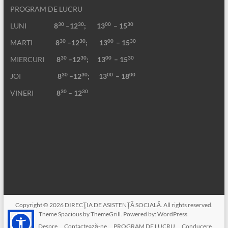
PROGRAM DE LUCRU
30
30
00
30
LUNI
8
–12
; 13
– 15
30
30
00
30
MARTI
8
–12
;
13
– 15
30
30
00
30
MIERCURI
8
–12
;
13
– 15
30
30
00
00
JOI
8
–12
; 13
– 18
30
30
VINERI
8
– 12
Copyright © 2026
DIRECŢIA DE ASISTENŢĂ SOCIALĂ
. All rights reserved.
Theme
Spacious
by ThemeGrill. Powered by:
WordPress
.
Acasa
Despre
Contactează-ne
PROGRAM DE LUCRU
Conducere