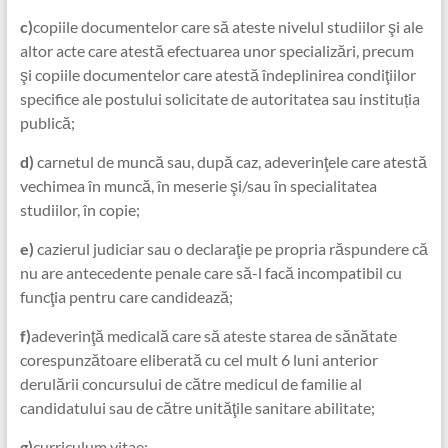
c)
copiile documentelor care să ateste nivelul studiilor şi ale
altor acte care atestă efectuarea unor specializări, precum
şi copiile documentelor care atestă îndeplinirea condiţiilor
specifice ale postului solicitate de autoritatea sau instituția
publică;
d)
carnetul de muncă sau, după caz, adeverinţele care atestă
vechimea în muncă, în meserie şi/sau în specialitatea
studiilor, în copie;
e)
cazierul judiciar sau o declaraţie pe propria răspundere că
nu are antecedente penale care să-l facă incompatibil cu
funcţia pentru care candidează;
f)
adeverinţă medicală care să ateste starea de sănătate
corespunzătoare eliberată cu cel mult 6 luni anterior
derulării concursului de către medicul de familie al
candidatului sau de către unităţile sanitare abilitate;
g)
curriculum vitae;