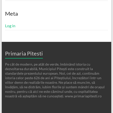
Meta
Log in
Primaria Pitesti
Pe cât de modern, pe atât de verde, îmbinând istoria cu
dezvoltarea durabilă, Municipiul Pitești este construit la
standardele prezentului european. Noi, cei de azi, continuăm
istoria celor peste 626 de ani ai Piteștiului, încrezători într-un
viitor demn de realizările noastre. Ne place să muncim, să
învățăm, să ne distrăm, iubim florile și suntem mândri de orașul
nostru, pentru că aici ne este căminul unde, cu ospitalitatea
noastră vă așteptăm să ne cunoașteți. www.primariapitesti.ro