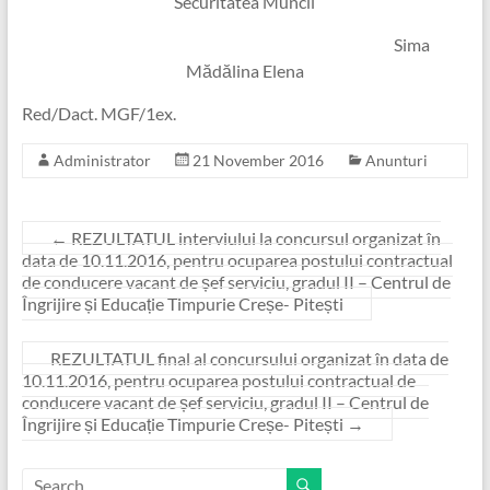
Securitatea Muncii
Sima
Mădălina Elena
Red/Dact. MGF/1ex.
Administrator
21 November 2016
Anunturi
←
REZULTATUL interviului la concursul organizat în
data de 10.11.2016, pentru ocuparea postului contractual
de conducere vacant de șef serviciu, gradul II – Centrul de
Îngrijire și Educație Timpurie Creșe- Pitești
REZULTATUL final al concursului organizat în data de
10.11.2016, pentru ocuparea postului contractual de
conducere vacant de șef serviciu, gradul II – Centrul de
Îngrijire și Educație Timpurie Creșe- Pitești
→