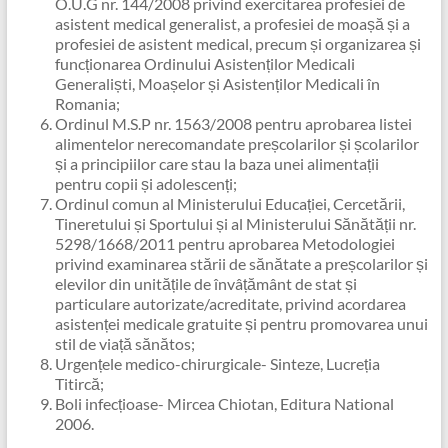
O.U.G nr. 144/2008 privind exercitarea profesiei de
asistent medical generalist, a profesiei de moașă și a
profesiei de asistent medical, precum și organizarea și
funcționarea Ordinului Asistenților Medicali
Generaliști, Moașelor și Asistenților Medicali în
Romania;
Ordinul M.S.P nr. 1563/2008 pentru aprobarea listei
alimentelor nerecomandate preșcolarilor și școlarilor
și a principiilor care stau la baza unei alimentații
pentru copii și adolescenți;
Ordinul comun al Ministerului Educației, Cercetării,
Tineretului și Sportului și al Ministerului Sănătății nr.
5298/1668/2011 pentru aprobarea Metodologiei
privind examinarea stării de sănătate a preșcolarilor și
elevilor din unitățile de învâțământ de stat și
particulare autorizate/acreditate, privind acordarea
asistenței medicale gratuite și pentru promovarea unui
stil de viață sănătos;
Urgențele medico-chirurgicale- Sinteze, Lucreția
Titircă;
Boli infecțioase- Mircea Chiotan, Editura National
2006.