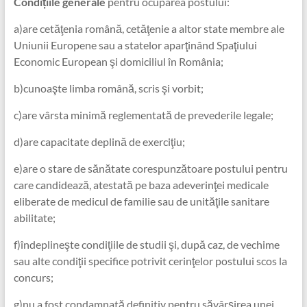
Condițiile generale
pentru ocuparea postului:
a)are cetăţenia română, cetăţenie a altor state membre ale
Uniunii Europene sau a statelor aparţinând Spaţiului
Economic European şi domiciliul în România;
b)cunoaşte limba română, scris şi vorbit;
c)are vârsta minimă reglementată de prevederile legale;
d)are capacitate deplină de exerciţiu;
e)are o stare de sănătate corespunzătoare postului pentru
care candidează, atestată pe baza adeverinţei medicale
eliberate de medicul de familie sau de unităţile sanitare
abilitate;
f)îndeplineşte condiţiile de studii şi, după caz, de vechime
sau alte condiţii specifice potrivit cerinţelor postului scos la
concurs;
g)nu a fost condamnată definitiv pentru săvârşirea unei