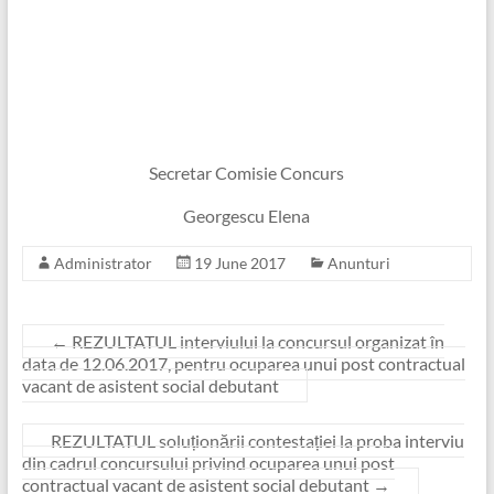
Secretar Comisie Concurs
Georgescu Elena
Administrator
19 June 2017
Anunturi
←
REZULTATUL interviului la concursul organizat în
data de 12.06.2017, pentru ocuparea unui post contractual
vacant de asistent social debutant
REZULTATUL soluționării contestației la proba interviu
din cadrul concursului privind ocuparea unui post
contractual vacant de asistent social debutant
→