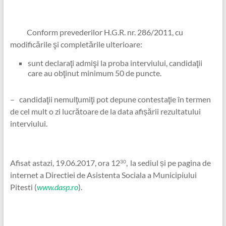
Conform prevederilor H.G.R. nr. 286/2011, cu
modificările şi completările ulterioare:
sunt declaraţi admişi la proba interviului, candidaţii
care au obţinut minimum 50 de puncte.
– candidaţii nemulţumiţi pot depune contestaţie în termen
de cel mult o zi lucrătoare de la data afișării rezultatului
interviului.
Afisat astazi, 19.06.2017, ora 12
,
la sediul și pe pagina de
30
internet a Directiei de Asistenta Sociala a Municipiului
Pitesti (
www.dasp.ro
).