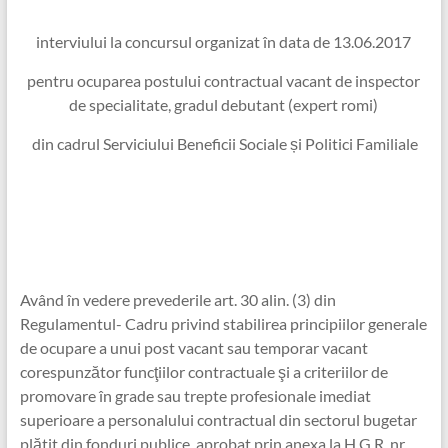
interviului la concursul organizat în data de 13.06.2017
pentru ocuparea postului contractual vacant de inspector
de specialitate, gradul debutant (expert romi)
din cadrul Serviciului Beneficii Sociale și Politici Familiale
Având în vedere prevederile art. 30 alin. (3) din
Regulamentul- Cadru privind stabilirea principiilor generale
de ocupare a unui post vacant sau temporar vacant
corespunzător funcţiilor contractuale şi a criteriilor de
promovare în grade sau trepte profesionale imediat
superioare a personalului contractual din sectorul bugetar
plătit din fonduri publice, aprobat prin anexa la H.G.R. nr.