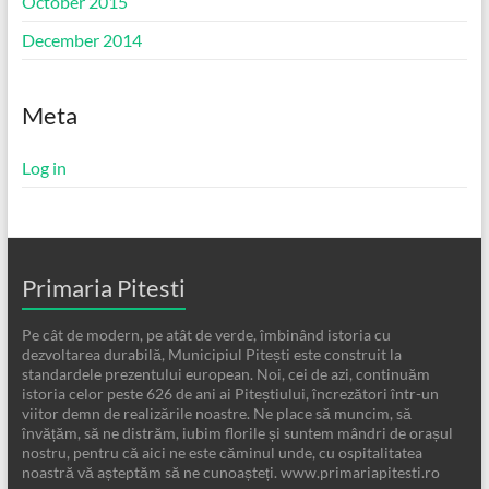
October 2015
December 2014
Meta
Log in
Primaria Pitesti
Pe cât de modern, pe atât de verde, îmbinând istoria cu
dezvoltarea durabilă, Municipiul Pitești este construit la
standardele prezentului european. Noi, cei de azi, continuăm
istoria celor peste 626 de ani ai Piteștiului, încrezători într-un
viitor demn de realizările noastre. Ne place să muncim, să
învățăm, să ne distrăm, iubim florile și suntem mândri de orașul
nostru, pentru că aici ne este căminul unde, cu ospitalitatea
noastră vă așteptăm să ne cunoașteți. www.primariapitesti.ro