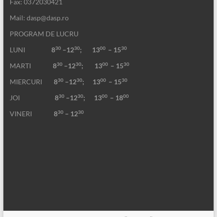
Fax: 0372030421
Mail: dasp@dasp.ro
PROGRAM DE LUCRU
30
30
00
30
LUNI
8
–12
; 13
– 15
30
30
00
30
MARTI
8
–12
;
13
– 15
30
30
00
30
MIERCURI
8
–12
;
13
– 15
30
30
00
00
JOI
8
–12
; 13
– 18
30
30
VINERI
8
– 12