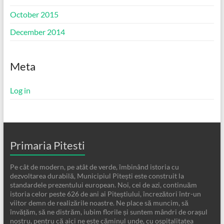
October 2015
December 2014
Meta
Log in
Primaria Pitesti
Pe cât de modern, pe atât de verde, îmbinând istoria cu
dezvoltarea durabilă, Municipiul Pitești este construit la
standardele prezentului european. Noi, cei de azi, continuăm
istoria celor peste 626 de ani ai Piteștiului, încrezători într-un
viitor demn de realizările noastre. Ne place să muncim, să
învățăm, să ne distrăm, iubim florile și suntem mândri de orașul
nostru, pentru că aici ne este căminul unde, cu ospitalitatea