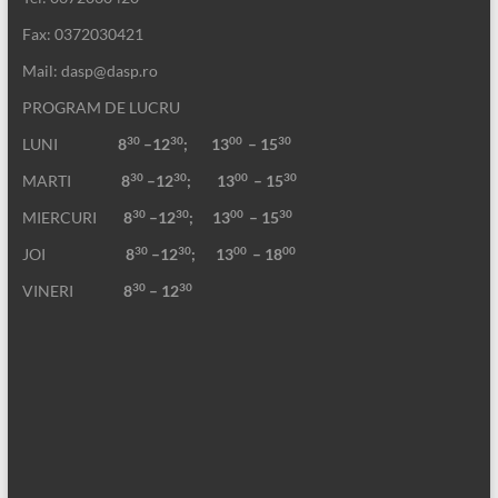
Fax: 0372030421
Mail: dasp@dasp.ro
PROGRAM DE LUCRU
30
30
00
30
LUNI
8
–12
; 13
– 15
30
30
00
30
MARTI
8
–12
;
13
– 15
30
30
00
30
MIERCURI
8
–12
;
13
– 15
30
30
00
00
JOI
8
–12
; 13
– 18
30
30
VINERI
8
– 12