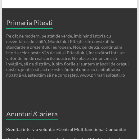
Primaria Pitesti
Pe cât de modern, pe atât de verde, îmbinând istoria cu
dezvoltarea durabilă, Municipiul Pitești este construit la
standardele prezentului european. Noi, cei de azi, continuăm
istoria celor peste 626 de ani ai Piteștiului, încrezători într-un
viitor demn de realizările noastre. Ne place să muncim, să
învățăm, să ne distrăm, iubim florile și suntem mândri de orașul
nostru, pentru că aici ne este căminul unde, cu ospitalitatea
noastră vă așteptăm să ne cunoașteți. www.primariapitesti.ro
Anunturi/Cariera
Rezultat interviu voluntari-Centrul Multifunctional Comunitar