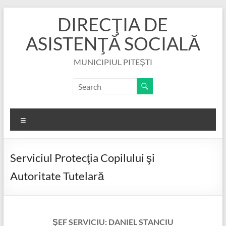
Skip
DIRECŢIA DE
to
content
ASISTENŢĂ SOCIALĂ
MUNICIPIUL PITEŞTI
Menu
Serviciul Protecţia Copilului şi
Autoritate Tutelară
ŞEF SERVICIU: DANIEL STANCIU