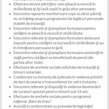
Eliberare dovezi părinţilor care pleacă la muncă în
străinătate şi îşi lasă copiii în grija altor persoane;
Întocmire rapoarte monitorizare copii ai căror părinţi
nu se înţeleg asupra programului de legături personale
stabilit de instanţă;
Întocmire referate şi ştampilare formulare pentru
cetăţeni ce pleacă la muncă în străinătate;
Întocmire referate şi ştampilare formulare deducere
impozit pentru cetăţeni ce lucrează în străinătate şi au
în întreţinere persoane în ţară;
Întocmire referate şi ştampilare formulare existenţă în
viaţă pentru cetăţeni ce beneficiază de pensii din
partea altor state;
Efectuare de anchete sociale solicitate de instanţă şi
birouri notariale;
Colaborare cu instanta de judecata in vederea primirii
de dari de seama si transmiterea lor catre instanta ;
Întocmire referate şi dispoziţii în vederea desemnării
de curatori speciali pentru minorii sub 14 ani;
Efectuare de anchete sociale pentru programul
naţional ,,Bani de liceu”.
Acordă în conformitate cu prevederile legislaţiei