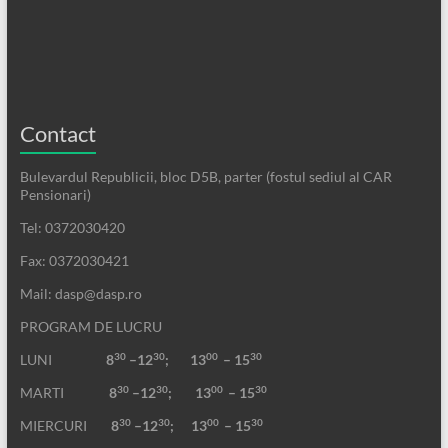
Contact
Bulevardul Republicii, bloc D5B, parter (fostul sediul al CAR
Pensionari)
Tel: 0372030420
Fax: 0372030421
Mail: dasp@dasp.ro
PROGRAM DE LUCRU
30
30
00
30
LUNI
8
–12
; 13
– 15
30
30
00
30
MARTI
8
–12
;
13
– 15
30
30
00
30
MIERCURI
8
–12
;
13
– 15