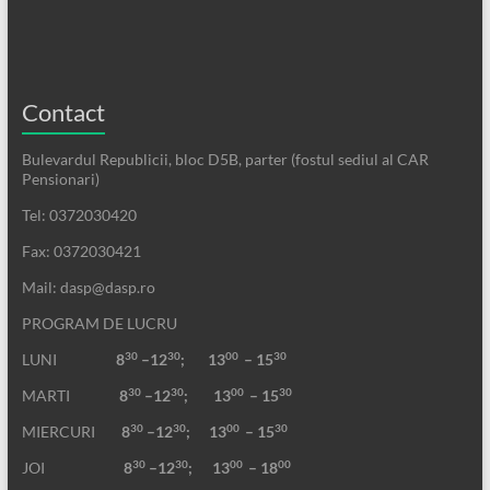
Contact
Bulevardul Republicii, bloc D5B, parter (fostul sediul al CAR
Pensionari)
Tel: 0372030420
Fax: 0372030421
Mail: dasp@dasp.ro
PROGRAM DE LUCRU
30
30
00
30
LUNI
8
–12
; 13
– 15
30
30
00
30
MARTI
8
–12
;
13
– 15
30
30
00
30
MIERCURI
8
–12
;
13
– 15
30
30
00
00
JOI
8
–12
; 13
– 18