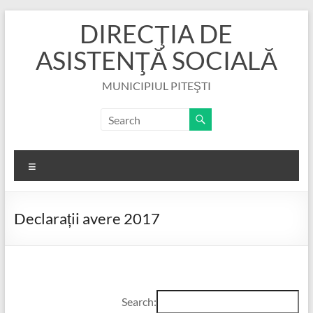
Skip
DIRECŢIA DE
to
content
ASISTENŢĂ SOCIALĂ
MUNICIPIUL PITEŞTI
Menu
Declarații avere 2017
Search: