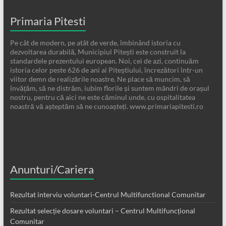
Primaria Pitesti
Pe cât de modern, pe atât de verde, îmbinând istoria cu
dezvoltarea durabilă, Municipiul Pitești este construit la
standardele prezentului european. Noi, cei de azi, continuăm
istoria celor peste 626 de ani ai Piteștiului, încrezători într-un
viitor demn de realizările noastre. Ne place să muncim, să
învățăm, să ne distrăm, iubim florile și suntem mândri de orașul
nostru, pentru că aici ne este căminul unde, cu ospitalitatea
noastră vă așteptăm să ne cunoașteți. www.primariapitesti.ro
Anunturi/Cariera
Rezultat interviu voluntari-Centrul Multifunctional Comunitar
Rezultat selecție dosare voluntari – Centrul Multifuncțional
Comunitar