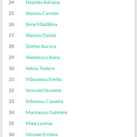
24
Neamțu Adriana
25
Stanciu Carmen
26
Sima Mădălina
27
Stanciu Daniel
28
Ștefan Aurora
29
Vasilescu Liliana
30
Velciu Tudora
31
Vlăsceanu Emilia
32
Voiculeț Nicoleta
33
Stănescu Camelia
34
Marinescu Gabriela
35
Miea Lavinia
36
Nicolae Ermina