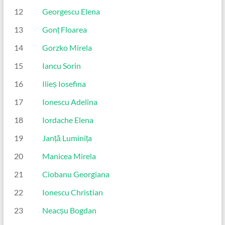
12
Georgescu Elena
13
Gonț Floarea
14
Gorzko Mirela
15
Iancu Sorin
16
Ilieș Iosefina
17
Ionescu Adelina
18
Iordache Elena
19
Janță Luminița
20
Manicea Mirela
21
Ciobanu Georgiana
22
Ionescu Christian
23
Neacșu Bogdan