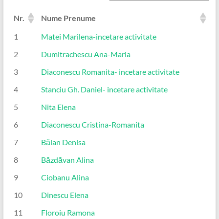
Nr.
Nume Prenume
1
Matei Marilena-incetare activitate
2
Dumitrachescu Ana-Maria
3
Diaconescu Romanita- incetare activitate
4
Stanciu Gh. Daniel- incetare activitate
5
Nita Elena
6
Diaconescu Cristina-Romanita
7
Bălan Denisa
8
Băzdăvan Alina
9
Ciobanu Alina
10
Dinescu Elena
11
Floroiu Ramona