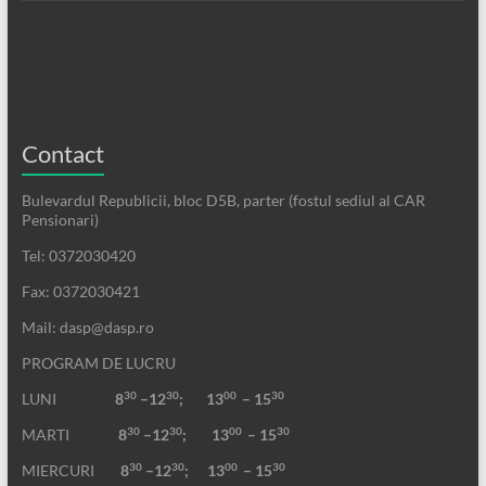
Contact
Bulevardul Republicii, bloc D5B, parter (fostul sediul al CAR
Pensionari)
Tel: 0372030420
Fax: 0372030421
Mail: dasp@dasp.ro
PROGRAM DE LUCRU
30
30
00
30
LUNI
8
–12
; 13
– 15
30
30
00
30
MARTI
8
–12
;
13
– 15
30
30
00
30
MIERCURI
8
–12
;
13
– 15