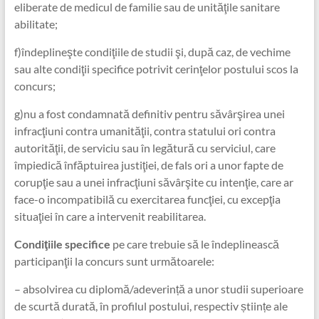
eliberate de medicul de familie sau de unităţile sanitare
abilitate;
f)îndeplineşte condiţiile de studii şi, după caz, de vechime
sau alte condiţii specifice potrivit cerinţelor postului scos la
concurs;
g)nu a fost condamnată definitiv pentru săvârşirea unei
infracţiuni contra umanităţii, contra statului ori contra
autorităţii, de serviciu sau în legătură cu serviciul, care
împiedică înfăptuirea justiţiei, de fals ori a unor fapte de
corupţie sau a unei infracţiuni săvârşite cu intenţie, care ar
face-o incompatibilă cu exercitarea funcţiei, cu excepţia
situaţiei în care a intervenit reabilitarea.
Condiţiile specifice
pe care trebuie să le îndeplinească
participanţii la concurs sunt următoarele:
– absolvirea cu diplomă/adeverință a unor studii superioare
de scurtă durată, în profilul postului, respectiv științe ale