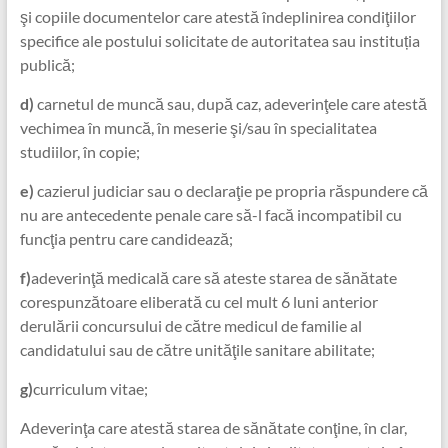
şi copiile documentelor care atestă îndeplinirea condiţiilor
specifice ale postului solicitate de autoritatea sau instituția
publică;
d)
carnetul de muncă sau, după caz, adeverinţele care atestă
vechimea în muncă, în meserie şi/sau în specialitatea
studiilor, în copie;
e)
cazierul judiciar sau o declaraţie pe propria răspundere că
nu are antecedente penale care să-l facă incompatibil cu
funcţia pentru care candidează;
f)
adeverinţă medicală care să ateste starea de sănătate
corespunzătoare eliberată cu cel mult 6 luni anterior
derulării concursului de către medicul de familie al
candidatului sau de către unităţile sanitare abilitate;
g)
curriculum vitae;
Adeverinţa care atestă starea de sănătate conţine, în clar,