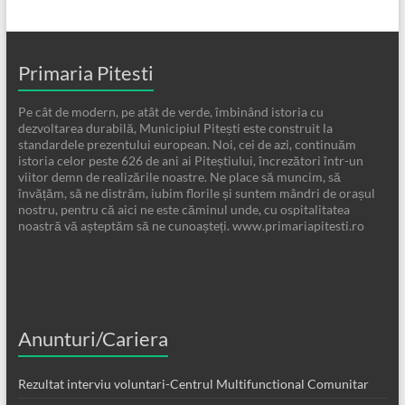
Primaria Pitesti
Pe cât de modern, pe atât de verde, îmbinând istoria cu
dezvoltarea durabilă, Municipiul Pitești este construit la
standardele prezentului european. Noi, cei de azi, continuăm
istoria celor peste 626 de ani ai Piteștiului, încrezători într-un
viitor demn de realizările noastre. Ne place să muncim, să
învățăm, să ne distrăm, iubim florile și suntem mândri de orașul
nostru, pentru că aici ne este căminul unde, cu ospitalitatea
noastră vă așteptăm să ne cunoașteți. www.primariapitesti.ro
Anunturi/Cariera
Rezultat interviu voluntari-Centrul Multifunctional Comunitar