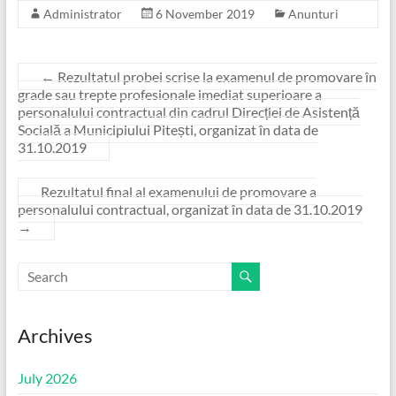
Administrator
6 November 2019
Anunturi
←
Rezultatul probei scrise la examenul de promovare în
grade sau trepte profesionale imediat superioare a
personalului contractual din cadrul Direcției de Asistență
Socială a Municipiului Pitești, organizat în data de
31.10.2019
Rezultatul final al examenului de promovare a
personalului contractual, organizat în data de 31.10.2019
→
Archives
July 2026