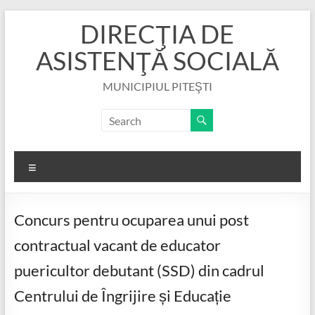
Skip
DIRECŢIA DE
to
content
ASISTENŢĂ SOCIALĂ
MUNICIPIUL PITEŞTI
Menu
Concurs pentru ocuparea unui post
contractual vacant de educator
puericultor debutant (SSD) din cadrul
Centrului de Îngrijire și Educație