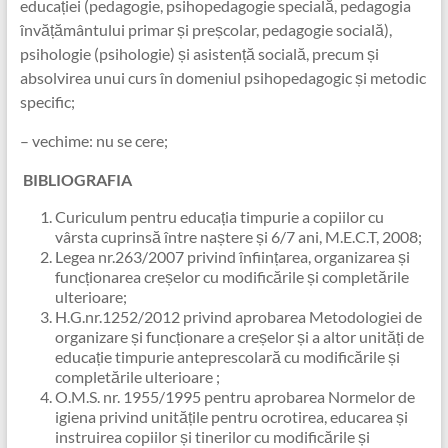
educației (pedagogie, psihopedagogie specială, pedagogia
învățământului primar și preșcolar, pedagogie socială),
psihologie (psihologie) și asistență socială, precum și
absolvirea unui curs în domeniul psihopedagogic și metodic
specific;
– vechime: nu se cere;
BIBLIOGRAFIA
Curiculum pentru educația timpurie a copiilor cu
vârsta cuprinsă între naștere și 6/7 ani, M.E.C.T, 2008;
Legea nr.263/2007 privind înființarea, organizarea și
funcționarea creșelor cu modificările și completările
ulterioare;
H.G.nr.1252/2012 privind aprobarea Metodologiei de
organizare și funcționare a creșelor și a altor unități de
educație timpurie anteprescolară cu modificările și
completările ulterioare ;
O.M.S. nr. 1955/1995 pentru aprobarea Normelor de
igiena privind unitățile pentru ocrotirea, educarea și
instruirea copiilor și tinerilor cu modificările și