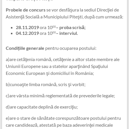
Probele de concurs
se vor desfăşura la sediul Direcţiei de
Asistenţă Socială a Municipiului Piteşti, după cum urmează:
28.11.2019
ora 10
– proba scrisă;
00
04.12.2019
ora 10
– interviul.
00
Condițiile generale
pentru ocuparea postului:
a)are cetăţenia română, cetăţenie a altor state membre ale
Uniunii Europene sau a statelor aparţinând Spaţiului
Economic European şi domiciliul în România;
b)cunoaşte limba română, scris şi vorbit;
c)are vârsta minimă reglementată de prevederile legale;
d)are capacitate deplină de exerciţiu;
e)are o stare de sănătate corespunzătoare postului pentru
care candidează, atestată pe baza adeverinţei medicale