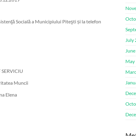
Nove
Octo
istenţă Socială a Municipiului Piteşti și la telefon
Sept
July
June
May 
VICIU
Marc
Janu
tea Muncii
Dece
ena
Octo
Dece
Me