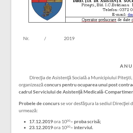
Nr. / 2019
A N U
Direcţia de Asistenţă Socială a Municipiului Piteşti, cu s
organizează
concurs pentru ocuparea unui post contract
cadrul Serviciului de Asistență Medicală-Compartimen
Probele de concurs
se vor desfăşura la sediul Direcţiei 
urmează:
17.12.2019
ora 10
– proba scrisă;
00
23.12.2019
ora 10
– interviul.
00