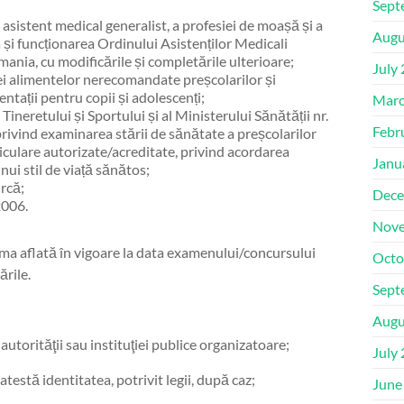
Sept
asistent medical generalist, a profesiei de moașă și a
Augu
 și funcționarea Ordinului Asistenților Medicali
mania, cu modificările și completările ulterioare;
July
i alimentelor nerecomandate preșcolarilor și
mentații pentru copii și adolescenți;
Marc
Tineretului și Sportului și al Ministerului Sănătății nr.
Febr
vind examinarea stării de sănătate a preșcolarilor
rticulare autorizate/acreditate, privind acordarea
Janu
ui stil de viață sănătos;
ircă;
Dece
2006.
Nove
rma aflată în vigoare la data examenului/concursului
Octo
ările.
Sept
Augu
utorităţii sau instituţiei publice organizatoare;
July
testă identitatea, potrivit legii, după caz;
June