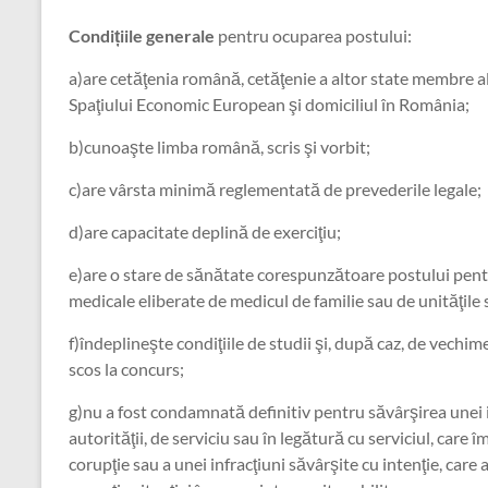
Condițiile generale
pentru ocuparea postului:
a)are cetăţenia română, cetăţenie a altor state membre a
Spaţiului Economic European şi domiciliul în România;
b)cunoaşte limba română, scris şi vorbit;
c)are vârsta minimă reglementată de prevederile legale;
d)are capacitate deplină de exerciţiu;
e)are o stare de sănătate corespunzătoare postului pent
medicale eliberate de medicul de familie sau de unităţile s
f)îndeplineşte condiţiile de studii şi, după caz, de vechime
scos la concurs;
g)nu a fost condamnată definitiv pentru săvârşirea unei in
autorităţii, de serviciu sau în legătură cu serviciul, care î
corupţie sau a unei infracţiuni săvârşite cu intenţie, care 