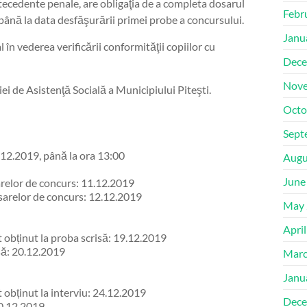
tecedente penale, are obligaţia de a completa dosarul
Febr
u până la data desfăşurării primei probe a concursului.
Janu
al în vederea verificării conformităţii copiilor cu
Dece
Nove
iei de Asistenţă Socială a Municipiului Piteşti.
Octo
Sept
.12.2019, până la ora 13:00
Augu
June
sarelor de concurs: 11.12.2019
dosarelor de concurs: 12.12.2019
May 
Apri
t obținut la proba scrisă: 19.12.2019
isă: 20.12.2019
Marc
Janu
 obținut la interviu: 24.12.2019
Dece
30.12.2019