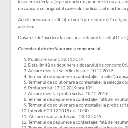
înscriere o declaraţie pe propria răspundere că nu are an
de concurs cu originalul cazierului judiciar, cel mai târzi
Actele prevăzute la lit. b)-d) vor fi prezentate şi în origin
acestea.
Dosarele de înscriere la concurs se depun la sediul Direcţ
Calendarul de desfășurare a concursului:
Publicare anunt: 22.11.2019
Data limită de depunere a dosarului de concurs: 06
Afisare rezultat selecție dosare: 10.12.2019
Termenul de depunere a contestației la selecția do
Termenul de soluționare a contestației la selecția 
Proba scrisă: 17.12.2019 ora 10
00
Afisare rezultat probă scrisă: 18.12.2019
Termenul de depunere a contestației față de rezulta
Termenul de soluționare a contestației la proba scr
Interviul: 23.12.2018 ora 10,00
Afisare rezultat interviu: 23.12.2019
Termenul de depunere a contestației față de rezultat
Termenul de soluționare a contestației la interviu: 