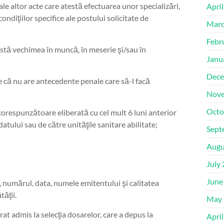
ale altor acte care atestă efectuarea unor specializări,
Apri
ndiţiilor specifice ale postului solicitate de
Marc
Febr
stă vechimea în muncă, în meserie şi/sau în
Janu
Dece
e că nu are antecedente penale care să-l facă
Nove
Octo
orespunzătoare eliberată cu cel mult 6 luni anterior
atului sau de către unităţile sanitare abilitate;
Sept
Augu
July
June
, numărul, data, numele emitentului şi calitatea
tăţii.
May 
rat admis la selecţia dosarelor, care a depus la
Apri