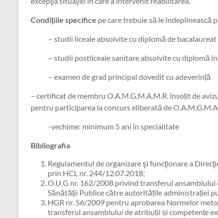
excepţia situaţiei în care a intervenit reabilitarea.
Condiţiile specifice
pe care trebuie să le îndeplinească p
– studii liceale absolvite cu diplomă de bacalaureat
– studii postliceale sanitare absolvite cu diplomă în s
– examen de grad principal dovedit cu adeverință
– certificat de membru O.A.M.G.M.A.M.R. însoțit de avizu
pentru participarea la concurs eliberată de O.A.M.G.M.
-vechime: minimum 5 ani în specialitate
Bibliografia
Regulamentul de organizare şi funcţionare a Direcţie
prin HCL nr. 244/12.07.2018;
O.U.G nr. 162/2008 privind transferul ansamblului d
Sănătății Publice către autoritățile administrației pu
HGR nr. 56/2009 pentru aprobarea Normelor metodo
transferul ansamblului de atribuții și competențe ex