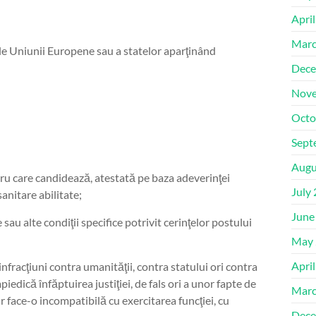
Apri
Marc
le Uniunii Europene sau a statelor aparţinând
Dece
Nove
Octo
Sept
Augu
ru care candidează, atestată pe baza adeverinţei
July
anitare abilitate;
June
 sau alte condiţii specifice potrivit cerinţelor postului
May 
Apri
fracţiuni contra umanităţii, contra statului ori contra
mpiedică înfăptuirea justiţiei, de fals ori a unor fapte de
Marc
ar face-o incompatibilă cu exercitarea funcţiei, cu
Dece