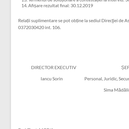
Afișare rezultat final: 30.12.2019
Relații suplimentare se pot obține la sediul Direcţiei de As
0372030420 int. 106.
DIRECTOR EXECUTIV ȘEF SER
Iancu Sorin Personal, Juridic, Securita
Sima Mădălina El