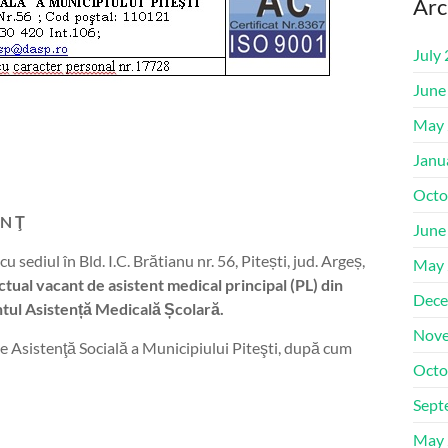
Arc
July
June
May 
Janu
Octo
 N Ţ
June
ediul în Bld. I.C. Brătianu nr. 56, Pitești, jud. Argeș,
May 
ual vacant de asistent medical principal (PL) din
Dece
tul Asistență Medicală Școlară.
Nove
de Asistenţă Socială a Municipiului Piteşti, după cum
Octo
Sept
May 