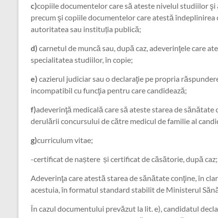
c)
copiile documentelor care să ateste nivelul studiilor şi 
precum şi copiile documentelor care atestă îndeplinirea co
autoritatea sau instituția publică;
d)
carnetul de muncă sau, după caz, adeverinţele care ate
specialitatea studiilor, în copie;
e)
cazierul judiciar sau o declaraţie pe propria răspunder
incompatibil cu funcţia pentru care candidează;
f)
adeverinţă medicală care să ateste starea de sănătate c
derulării concursului de către medicul de familie al candid
g)
curriculum vitae;
-certificat de naștere și certificat de căsătorie, după caz;
Adeverinţa care atestă starea de sănătate conţine, în clar
acestuia, în formatul standard stabilit de Ministerul Sănă
În cazul documentului prevăzut la lit. e), candidatul decla