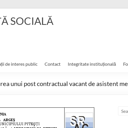
ŢĂ SOCIALĂ
ții de interes public
Contact
Integritate instituțională
Fo
a unui post contractual vacant de asistent med