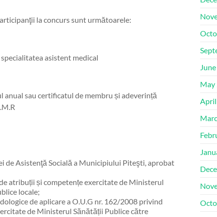
Nove
articipanţii la concurs sunt următoarele:
Octo
Sept
pecialitatea asistent medical
June
May 
l anual sau certificatul de membru și adeverință
Apri
A.M.R
Marc
Febr
Janu
i de Asistenţă Socială a Municipiului Piteşti, aprobat
Dece
e atribuții și competențe exercitate de Ministerul
Nove
blice locale;
logice de aplicare a O.U.G nr. 162/2008 privind
Octo
ercitate de Ministerul Sănătății Publice către