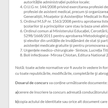
autoritățile administrației publice locale;
O.U.G nr. 144/2008 privind exercitarea profesiei de 
profesiei de asistent medical, precum și organizarea
Generaliști, Moașelor și Asistenților Medicali în Ro
Ordinul M.S.P nr. 1563/2008 pentru aprobarea liste
școlarilor și a principiilor care stau la baza unei ali
Ordinul comun al Ministerului Educației, Cercetării, 
5298/1668/2011 pentru aprobarea Metodologiei pri
și elevilor din unitățile de învâțământ de stat și pa
asistenței medicale gratuite și pentru promovarea un
Urgențele medico-chirurgicale- Sinteze, Lucreția Tit
Boli infecțioase- Mircea Chiotan, Editura National 
Notă: toate actele normative vor fi avute în vedere în fo
cu toate republicările, modificările, completările şi abrog
Dosarul de concurs
va conține următoarele documente:
a)
cerere de înscriere la concurs adresată conducătorului a
b)
copia actului de identitate sau orice alt document care a