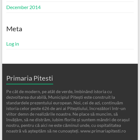
December 2014
Meta
Log in
Primaria Pitesti
Pe cât de modern, pe atât de verde, îmbinând istoria cu
dezvoltarea durabilă, Municipiul Pitești este construit la
standardele prezentului european. Noi, cei de azi, continuăm
istoria celor peste 626 de ani ai Piteștiului, încrezători într-un
viitor demn de realizările noastre. Ne place să muncim, să
învățăm, să ne distrăm, iubim florile și suntem mândri de orașul
nostru, pentru că aici ne este căminul unde, cu ospitalitatea
noastră vă așteptăm să ne cunoașteți. www.primariapitesti.ro