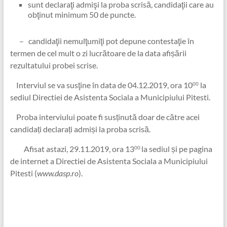
sunt declaraţi admişi la proba scrisă, candidaţii care au
obţinut minimum 50 de puncte.
– candidaţii nemulţumiţi pot depune contestaţie în
termen de cel mult o zi lucrătoare de la data afișării
rezultatului probei scrise.
Interviul se va susţine în data de 04.12.2019, ora 10
la
00
sediul Directiei de Asistenta Sociala a Municipiului Pitesti.
Proba interviului poate fi susținută doar de către acei
candidați declarați admiși la proba scrisă.
Afisat astazi, 29.11.2019, ora 13
la sediul și pe pagina
00
de internet a Directiei de Asistenta Sociala a Municipiului
Pitesti (
www.dasp.ro
).