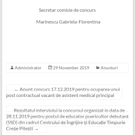
Secretar comisie de concurs
Marinescu Gabriela-Florentina
Administrator
29 November 2019
Anunturi
←
Anunt concurs 17.12.2019 pentru ocuparea unui
post contractual vacant de asistent medical principal
Rezultatul interviului la concursul organizat in data de
28.11.2019 pentru postul de educator puericultor debutant
(SSD) din cadrul Centrului de Îngrijire și Educație Timpurie
Creșe Pitești
→