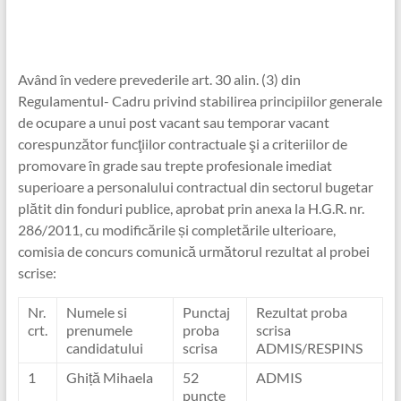
Având în vedere prevederile art. 30 alin. (3) din
Regulamentul- Cadru privind stabilirea principiilor generale
de ocupare a unui post vacant sau temporar vacant
corespunzător funcţiilor contractuale şi a criteriilor de
promovare în grade sau trepte profesionale imediat
superioare a personalului contractual din sectorul bugetar
plătit din fonduri publice, aprobat prin anexa la H.G.R. nr.
286/2011, cu modificările și completările ulterioare,
comisia de concurs comunică următorul rezultat al probei
scrise:
Nr.
Numele si
Punctaj
Rezultat proba
crt.
prenumele
proba
scrisa
candidatului
scrisa
ADMIS/RESPINS
1
Ghiță Mihaela
52
ADMIS
puncte