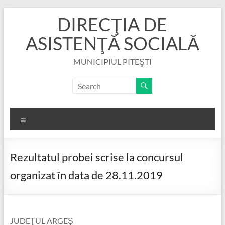
Skip
DIRECŢIA DE
to
content
ASISTENŢĂ SOCIALĂ
MUNICIPIUL PITEŞTI
Menu
Rezultatul probei scrise la concursul
organizat în data de 28.11.2019
JUDEŢUL ARGEŞ