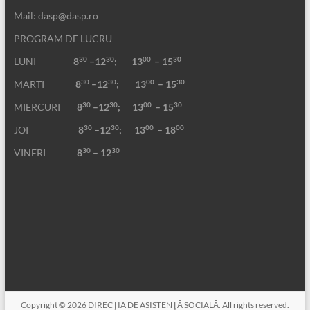
Mail: dasp@dasp.ro
PROGRAM DE LUCRU
30
30
00
30
LUNI
8
–12
; 13
– 15
30
30
00
30
MARTI
8
–12
;
13
– 15
30
30
00
30
MIERCURI
8
–12
;
13
– 15
30
30
00
00
JOI
8
–12
; 13
– 18
30
30
VINERI
8
– 12
Copyright © 2026
DIRECŢIA DE ASISTENŢĂ SOCIALĂ
. All rights reserved.