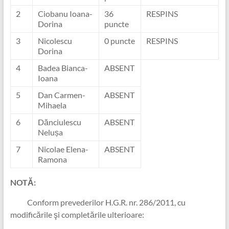
2
Ciobanu Ioana-
36
RESPINS
Dorina
puncte
3
Nicolescu
0 puncte
RESPINS
Dorina
4
Badea Bianca-
ABSENT
Ioana
5
Dan Carmen-
ABSENT
Mihaela
6
Dănciulescu
ABSENT
Nelușa
7
Nicolae Elena-
ABSENT
Ramona
NOTĂ:
Conform prevederilor H.G.R. nr. 286/2011, cu
modificările şi completările ulterioare: