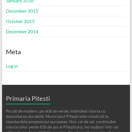
January 2016
December 2015
October 2015
December 2014
Meta
Log in
Primaria Pitesti
Pe cât de modern, pe atât de verde, îmbinând istoria cu
dezvoltarea durabilă, Municipiul Pitești este construit la
standardele prezentului european. Noi, cei de azi, continuăm
istoria celor peste 626 de ani ai Piteștiului, încrezători într-un