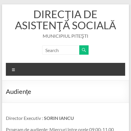
Skip
DIRECŢIA DE
to
content
ASISTENŢĂ SOCIALĂ
MUNICIPIUL PITEŞTI
Menu
Audiențe
Director Executiv :
SORIN IANCU
Program de audiențe: Miercuri între orele 09.00-11.00