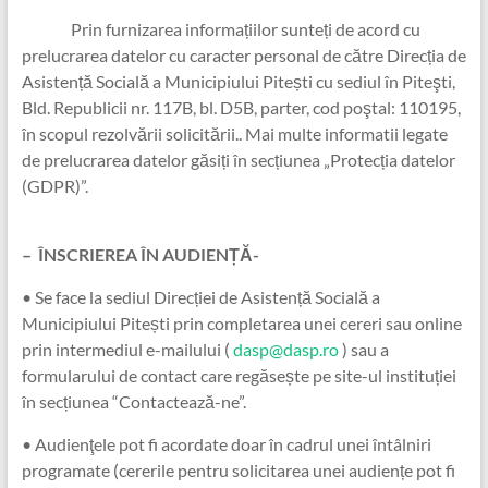
Prin furnizarea informațiilor sunteți de acord cu
prelucrarea datelor cu caracter personal de către Direcția de
Asistență Socială a Municipiului Pitești cu sediul în Piteşti,
Bld. Republicii nr. 117B, bl. D5B, parter, cod poştal: 110195,
în scopul rezolvării solicitării.. Mai multe informatii legate
de prelucrarea datelor găsiți în secțiunea „Protecția datelor
(GDPR)”.
– ÎNSCRIEREA ÎN AUDIENȚĂ-
• Se face la sediul Direcției de Asistență Socială a
Municipiului Pitești prin completarea unei cereri sau online
prin intermediul e-mailului (
dasp@dasp.ro
) sau a
formularului de contact care regăsește pe site-ul instituției
în secțiunea “Contactează-ne”.
• Audienţele pot fi acordate doar în cadrul unei întâlniri
programate (cererile pentru solicitarea unei audiențe pot fi