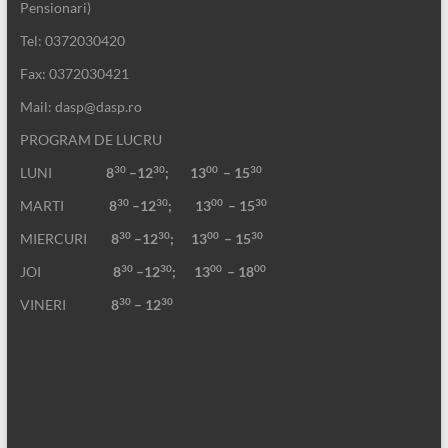
Pensionari)
Tel: 0372030420
Fax: 0372030421
Mail: dasp@dasp.ro
PROGRAM DE LUCRU
30
30
00
30
LUNI
8
–12
; 13
– 15
30
30
00
30
MARTI
8
–12
;
13
– 15
30
30
00
30
MIERCURI
8
–12
;
13
– 15
30
30
00
00
JOI
8
–12
; 13
– 18
30
30
VINERI
8
– 12