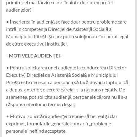
primite cel mai târziu cu o zi înainte de ziua acordării
audiențelor) ;
• Înscrierea în audiență se face doar pentru probleme care
intră în competența Direcției de Asistență Socială a
Municipiului Pitești şi care pot fi soluţionate în cadrul legal
de către executivul instituției.
–
MOTIVELE AUDIENȚEI-
• Pentru solicitarea unei audiențe la conducerea (Director
Executiv) Direcției de Asistență Socială a Municipiului
Pitești este necesar ca persoana să facă dovada faptului că
a depus, anterior, o cerere căreia i s-a răspuns negativ. De
asemenea, pot solicita audiență persoanele cărora nu li s-a
răspuns cererilor în termen legal;
• Motivul solicitării audienței trebuie să fie real și clar
exprimat, formulările generale cum ar fi „probleme
personale” nefiind acceptate.