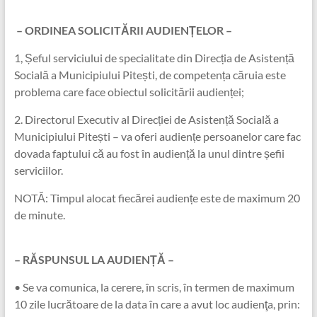
– ORDINEA SOLICITĂRII AUDIENȚELOR –
1, Șeful serviciului de specialitate din Direcția de Asistență
Socială a Municipiului Pitești, de competența căruia este
problema care face obiectul solicitării audienței;
2. Directorul Executiv al Direcției de Asistență Socială a
Municipiului Pitești – va oferi audiențe persoanelor care fac
dovada faptului că au fost în audiență la unul dintre șefii
serviciilor.
NOTĂ: Timpul alocat fiecărei audiențe este de maximum 20
de minute.
– RĂSPUNSUL LA AUDIENȚĂ –
• Se va comunica, la cerere, în scris, în termen de maximum
10 zile lucrătoare de la data în care a avut loc audienţa, prin: