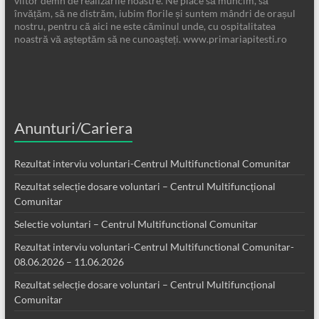
viitor demn de realizările noastre. Ne place să muncim, să
învățăm, să ne distrăm, iubim florile și suntem mândri de orașul
nostru, pentru că aici ne este căminul unde, cu ospitalitatea
noastră vă așteptăm să ne cunoașteți. www.primariapitesti.ro
Anunturi/Cariera
Rezultat interviu voluntari-Centrul Multifunctional Comunitar
Rezultat selecție dosare voluntari – Centrul Multifuncțional
Comunitar
Selectie voluntari – Centrul Multifunctional Comunitar
Rezultat interviu voluntari-Centrul Multifunctional Comunitar-
08.06.2026 – 11.06.2026
Rezultat selecție dosare voluntari – Centrul Multifuncțional
Comunitar