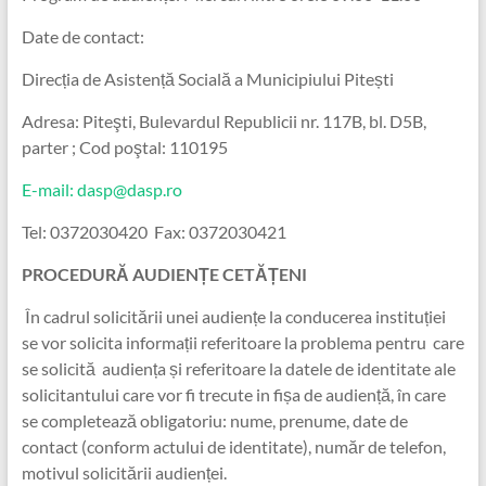
Date de contact:
Direcția de Asistență Socială a Municipiului Pitești
Adresa: Piteşti, Bulevardul Republicii nr. 117B, bl. D5B,
parter ; Cod poştal: 110195
E-mail: dasp@dasp.ro
Tel: 0372030420 Fax: 0372030421
PROCEDURĂ AUDIENȚE CETĂȚENI
În cadrul solicitării unei audiențe la conducerea instituției
se vor solicita informații referitoare la problema pentru care
se solicită audiența și referitoare la datele de identitate ale
solicitantului care vor fi trecute in fișa de audiență, în care
se completează obligatoriu: nume, prenume, date de
contact (conform actului de identitate), număr de telefon,
motivul solicitării audienței.