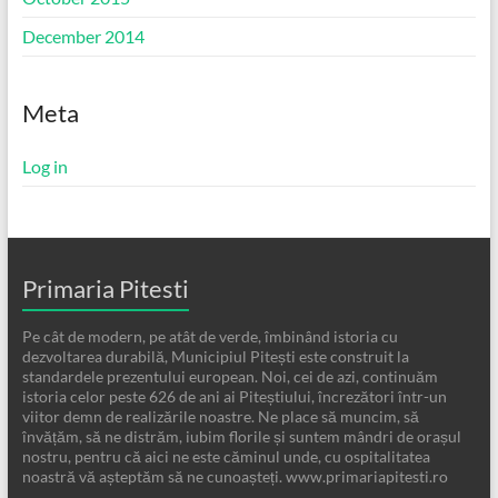
December 2014
Meta
Log in
Primaria Pitesti
Pe cât de modern, pe atât de verde, îmbinând istoria cu
dezvoltarea durabilă, Municipiul Pitești este construit la
standardele prezentului european. Noi, cei de azi, continuăm
istoria celor peste 626 de ani ai Piteștiului, încrezători într-un
viitor demn de realizările noastre. Ne place să muncim, să
învățăm, să ne distrăm, iubim florile și suntem mândri de orașul
nostru, pentru că aici ne este căminul unde, cu ospitalitatea
noastră vă așteptăm să ne cunoașteți. www.primariapitesti.ro