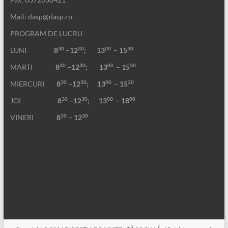
Mail: dasp@dasp.ro
PROGRAM DE LUCRU
30
30
00
30
LUNI
8
–12
; 13
– 15
30
30
00
30
MARTI
8
–12
;
13
– 15
30
30
00
30
MIERCURI
8
–12
;
13
– 15
30
30
00
00
JOI
8
–12
; 13
– 18
30
30
VINERI
8
– 12