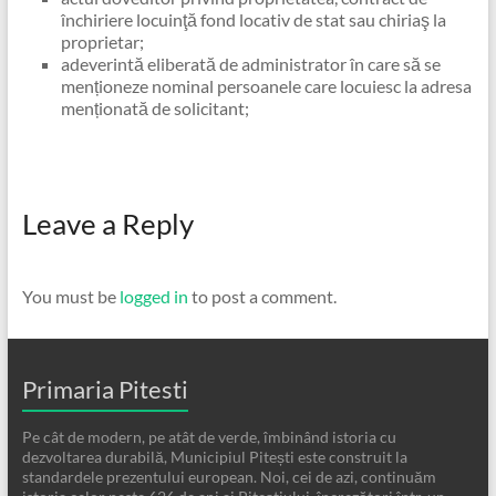
închiriere locuinţă fond locativ de stat sau chiriaş la
proprietar;
adeverintă eliberată de administrator în care să se
menționeze nominal persoanele care locuiesc la adresa
menționată de solicitant;
Leave a Reply
You must be
logged in
to post a comment.
Primaria Pitesti
Pe cât de modern, pe atât de verde, îmbinând istoria cu
dezvoltarea durabilă, Municipiul Pitești este construit la
standardele prezentului european. Noi, cei de azi, continuăm