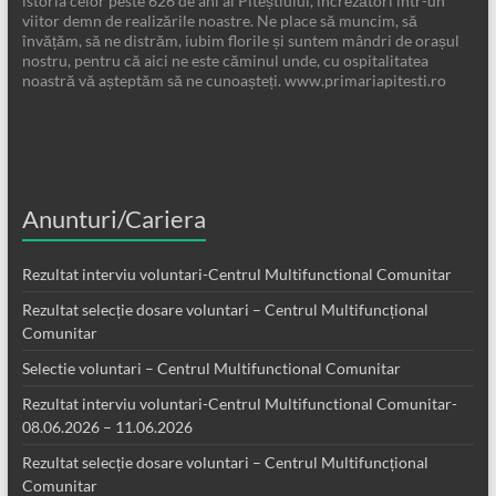
istoria celor peste 626 de ani ai Piteștiului, încrezători într-un
viitor demn de realizările noastre. Ne place să muncim, să
învățăm, să ne distrăm, iubim florile și suntem mândri de orașul
nostru, pentru că aici ne este căminul unde, cu ospitalitatea
noastră vă așteptăm să ne cunoașteți. www.primariapitesti.ro
Anunturi/Cariera
Rezultat interviu voluntari-Centrul Multifunctional Comunitar
Rezultat selecție dosare voluntari – Centrul Multifuncțional
Comunitar
Selectie voluntari – Centrul Multifunctional Comunitar
Rezultat interviu voluntari-Centrul Multifunctional Comunitar-
08.06.2026 – 11.06.2026
Rezultat selecție dosare voluntari – Centrul Multifuncțional
Comunitar