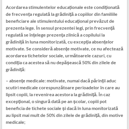
Acordarea stimulentelor educaționale este condiţionată
de frecvența regulată la grădiniţă a copiilor din familiile
beneficiare ale stimulentului educaţional prevăzut de
prezenta lege. În sensul prezentei legi, prin frecvenţă
regulată se înţelege prezenţa zilnică a copilului la
grădiniţă în luna monitorizată, cu excepţia absenţelor
motivate. Se consideră absenţe motivate, ce nu afectează
acordarea tichetelor sociale, următoarele cazuri, cu
condiţia ca acestea să nu depăşească 50% din zilele de
grădiniţă:
– absenţe medicale: motivate, numai dacă părinţii aduc
scutiri medicale corespunzătoare perioadelor în care au
lipsit copiii, la revenirea acestora la grădiniţă. În caz
excepţional, o singură dată pe an şcolar, copiii pot
beneficia de tichete sociale şi dacă în luna monitorizată
au lipsit mai mult de 50% din zilele de grădiniţă, din motive
medicale;