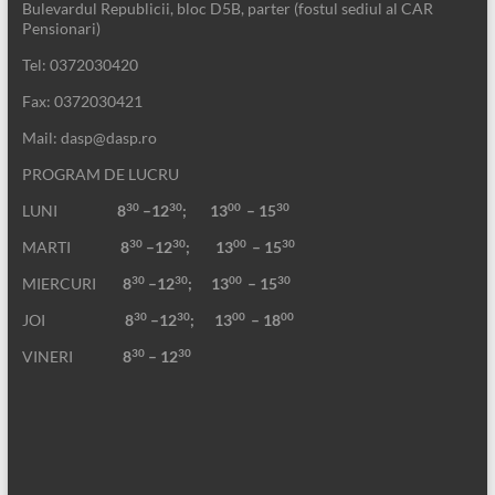
Bulevardul Republicii, bloc D5B, parter (fostul sediul al CAR
Pensionari)
Tel: 0372030420
Fax: 0372030421
Mail: dasp@dasp.ro
PROGRAM DE LUCRU
30
30
00
30
LUNI
8
–12
; 13
– 15
30
30
00
30
MARTI
8
–12
;
13
– 15
30
30
00
30
MIERCURI
8
–12
;
13
– 15
30
30
00
00
JOI
8
–12
; 13
– 18
30
30
VINERI
8
– 12