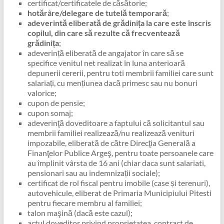
certificat/certificatele de căsătorie;
hotărâre/delegare de tutelă temporară
;
adeverintă eliberată de grădinița la care este înscris
copilul, din care să rezulte că frecventează
grădinița
;
adeverință eliberată de angajator în care să se
specifice venitul net realizat în luna anterioară
depunerii cererii, pentru toti membrii familiei care sunt
salariați, cu mențiunea dacă primesc sau nu bonuri
valorice;
cupon de pensie;
cupon somaj;
adeverinţă doveditoare a faptului că solicitantul sau
membrii familiei realizează/nu realizează venituri
impozabile, eliberată de către Direcţia Generală a
Finanţelor Publice Argeş, pentru toate persoanele care
au împlinit vârsta de 16 ani (chiar daca sunt salariati,
pensionari sau au indemnizații sociale);
certificat de rol fiscal pentru imobile (case și terenuri),
autovehicule, eliberat de Primaria Municipiului Pitesti
pentru fiecare membru al familiei;
talon maşină (dacă este cazul);
actul doveditor privind proprietatea, contract de