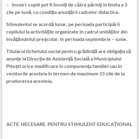
– învoiri: copiii pot fi învoiţi de către părinţi în limita a 3
zile pe lună, cu condiţia anunţării cadrelor didactice.
Stimulentul se acordă lunar, pe perioada participării
copilului la activităţile organizate în cadrul unităţilor din
învăţământul preşcolar, în perioada septembrie – iunie.
Titularul tichetului social pentru grădiniţă are obligaţia să
anunţe la Direcția de Asistență Socială a Municipiului
Pitești orice modificare în componenţa familiei sau în
veniturile acesteia în termen de maximum 15 zile de la
producerea acesteia.
ACTE NECESARE PENTRU STIMULENT EDUCAȚIONAL