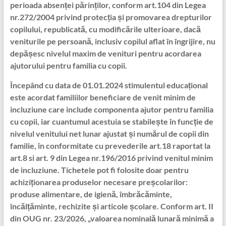
perioada absenței părinților, conform art.104 din Legea
nr.272/2004 privind protecția și promovarea drepturilor
copilului, republicată, cu modificările ulterioare, dacă
veniturile pe persoană, inclusiv copilul aflat în îngrijire, nu
depășesc nivelul maxim de venituri pentru acordarea
ajutorului pentru familia cu copii.
Începând cu data de 01.01.2024 stimulentul educațional
este acordat familiilor beneficiare de venit minim de
incluziune care include componenta ajutor pentru familia
cu copii, iar cuantumul acestuia se stabilește în funcție de
nivelul venitului net lunar ajustat și numărul de copii din
familie, în conformitate cu prevederile art.18 raportat la
art.8 si art. 9 din Legea nr.196/2016 privind venitul minim
de incluziune. Tichetele pot fi folosite doar pentru
achiziționarea produselor necesare preșcolarilor:
produse alimentare, de igienă, îmbrăcăminte,
încălțăminte, rechizite și articole școlare. Conform art. II
din OUG nr. 23/2026, „valoarea nominală lunară minimă a