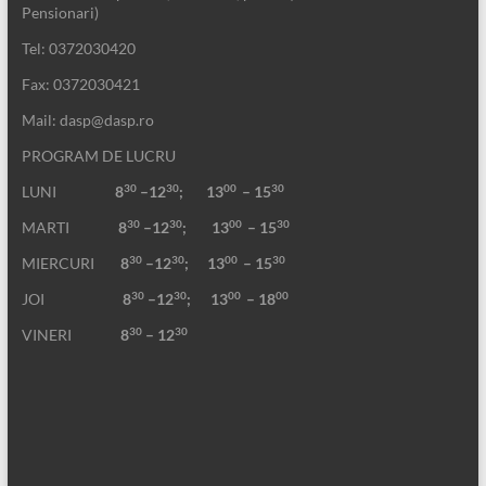
Pensionari)
Tel: 0372030420
Fax: 0372030421
Mail: dasp@dasp.ro
PROGRAM DE LUCRU
30
30
00
30
LUNI
8
–12
; 13
– 15
30
30
00
30
MARTI
8
–12
;
13
– 15
30
30
00
30
MIERCURI
8
–12
;
13
– 15
30
30
00
00
JOI
8
–12
; 13
– 18
30
30
VINERI
8
– 12