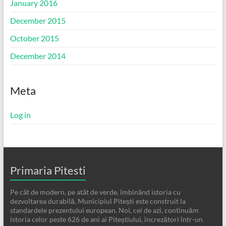
January 2016
December 2015
October 2015
December 2014
Meta
Log in
Primaria Pitesti
Pe cât de modern, pe atât de verde, îmbinând istoria cu
dezvoltarea durabilă, Municipiul Pitești este construit la
standardele prezentului european. Noi, cei de azi, continuăm
istoria celor peste 626 de ani ai Piteștiului, încrezători într-un