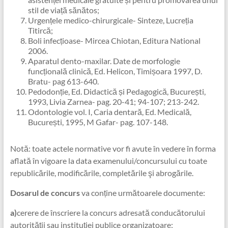
stil de viață sănătos;
Urgențele medico-chirurgicale- Sinteze, Lucreția
Titircă;
Boli infecțioase- Mircea Chiotan, Editura National
2006.
Aparatul dento-maxilar. Date de morfologie
funcțională clinică, Ed. Helicon, Timișoara 1997, D.
Bratu- pag 613-640.
Pedodonție, Ed. Didactică și Pedagogică, București,
1993, Livia Zarnea- pag. 20-41; 94-107; 213-242.
Odontologie vol. I, Caria dentară, Ed. Medicală,
București, 1995, M Gafar- pag. 107-148.
Notă: toate actele normative vor fi avute în vedere în forma
aflată în vigoare la data examenului/concursului cu toate
republicările, modificările, completările şi abrogările.
Dosarul de concurs
va conține următoarele documente:
a)
cerere de înscriere la concurs adresată conducătorului
autorităţii sau instituţiei publice organizatoare;