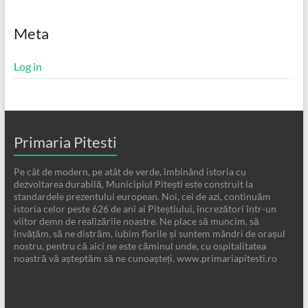
Meta
Log in
Primaria Pitesti
Pe cât de modern, pe atât de verde, îmbinând istoria cu
dezvoltarea durabilă, Municipiul Pitești este construit la
standardele prezentului european. Noi, cei de azi, continuăm
istoria celor peste 626 de ani ai Piteștiului, încrezători într-un
viitor demn de realizările noastre. Ne place să muncim, să
învățăm, să ne distrăm, iubim florile și suntem mândri de orașul
nostru, pentru că aici ne este căminul unde, cu ospitalitatea
noastră vă așteptăm să ne cunoașteți. www.primariapitesti.ro