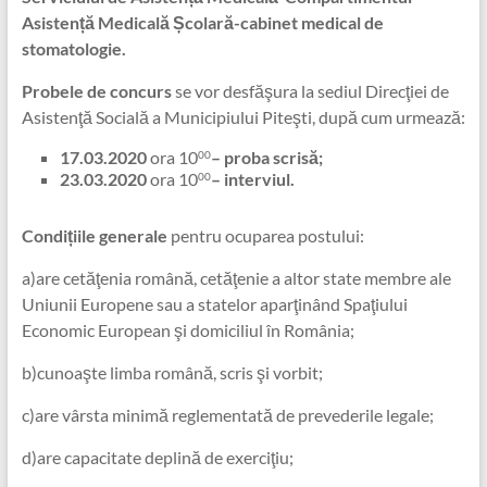
Asistență Medicală Școlară-cabinet medical de
stomatologie.
Probele de concurs
se vor desfăşura la sediul Direcţiei de
Asistenţă Socială a Municipiului Piteşti, după cum urmează:
17.03.2020
ora 10
– proba scrisă;
00
23.03.2020
ora 10
– interviul.
00
Condițiile generale
pentru ocuparea postului:
a)are cetăţenia română, cetăţenie a altor state membre ale
Uniunii Europene sau a statelor aparţinând Spaţiului
Economic European şi domiciliul în România;
b)cunoaşte limba română, scris şi vorbit;
c)are vârsta minimă reglementată de prevederile legale;
d)are capacitate deplină de exerciţiu;