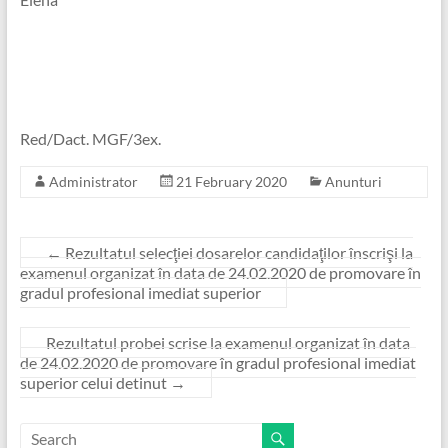
Red/Dact. MGF/3ex.
Administrator
21 February 2020
Anunturi
←
Rezultatul selecţiei dosarelor candidaţilor înscrişi la
examenul organizat în data de 24.02.2020 de promovare în
gradul profesional imediat superior
Rezultatul probei scrise la examenul organizat în data
de 24.02.2020 de promovare în gradul profesional imediat
superior celui detinut
→