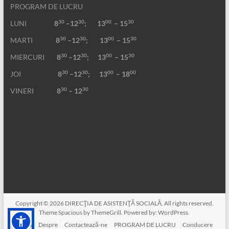
PROGRAM DE LUCRU
30
30
00
30
LUNI
8
–12
; 13
– 15
30
30
00
30
MARTI
8
–12
;
13
– 15
30
30
00
30
MIERCURI
8
–12
;
13
– 15
30
30
00
00
JOI
8
–12
; 13
– 18
30
30
VINERI
8
– 12
Copyright © 2026
DIRECŢIA DE ASISTENŢĂ SOCIALĂ
. All rights reserved.
Theme
Spacious
by ThemeGrill. Powered by:
WordPress
.
Acasa
Despre
Contactează-ne
PROGRAM DE LUCRU
Conducere