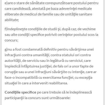
e)are o stare de sănătate corespunzătoare postului pentru
care candidează, atestată pe baza adeverinţei medicale
eliberate de medicul de familie sau de unităţile sanitare
abilitate;
f)îndeplineşte condiţiile de studii şi, după caz, de vechime
sau alte condiţii specifice potrivit cerinţelor postului scos la
concurs;
g)nu a fost condamnată definitiv pentru săvârşirea unei
infracţiuni contra umanităţii, contra statului ori contra
autorităţii, de serviciu sau în legătură cu serviciul, care
împiedică înfăptuirea justiţiei, de fals ori a unor fapte de
corupţie sau a unei infracţiuni săvârşite cu intenţie, care ar
face-o incompatibilă cu exercitarea funcţiei, cu excepţia
situaţiei în care a intervenit reabilitarea.
Condiţiile specifice
pe care trebuie să le îndeplinească
participanţii la concurs sunt următoarele: