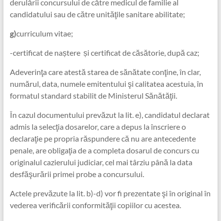
derulării concursului de către medicul de familie al
candidatului sau de către unităţile sanitare abilitate;
g)
curriculum vitae;
-certificat de naștere și certificat de căsătorie, după caz;
Adeverinţa care atestă starea de sănătate conţine, în clar,
numărul, data, numele emitentului şi calitatea acestuia, în
formatul standard stabilit de Ministerul Sănătăţii.
În cazul documentului prevăzut la lit. e), candidatul declarat
admis la selecţia dosarelor, care a depus la înscriere o
declaraţie pe propria răspundere că nu are antecedente
penale, are obligaţia de a completa dosarul de concurs cu
originalul cazierului judiciar, cel mai târziu până la data
desfăşurării primei probe a concursului.
Actele prevăzute la lit. b)-d) vor fi prezentate şi în original în
vederea verificării conformităţii copiilor cu acestea.