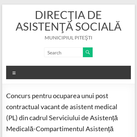
Skip
DIRECŢIA DE
to
content
ASISTENŢĂ SOCIALĂ
MUNICIPIUL PITEŞTI
Menu
Concurs pentru ocuparea unui post
contractual vacant de asistent medical
(PL) din cadrul Serviciului de Asistență
Medicală-Compartimentul Asistență