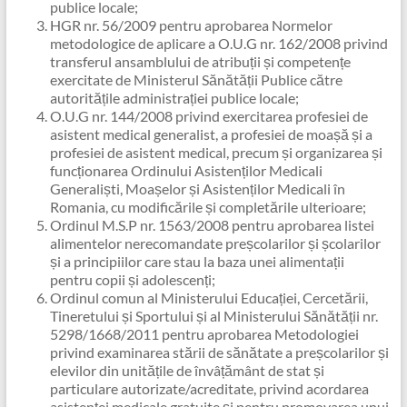
publice locale;
HGR nr. 56/2009 pentru aprobarea Normelor
metodologice de aplicare a O.U.G nr. 162/2008 privind
transferul ansamblului de atribuții și competențe
exercitate de Ministerul Sănătății Publice către
autoritățile administrației publice locale;
O.U.G nr. 144/2008 privind exercitarea profesiei de
asistent medical generalist, a profesiei de moașă și a
profesiei de asistent medical, precum și organizarea și
funcționarea Ordinului Asistenților Medicali
Generaliști, Moașelor și Asistenților Medicali în
Romania, cu modificările și completările ulterioare;
Ordinul M.S.P nr. 1563/2008 pentru aprobarea listei
alimentelor nerecomandate preșcolarilor și școlarilor
și a principiilor care stau la baza unei alimentații
pentru copii și adolescenți;
Ordinul comun al Ministerului Educației, Cercetării,
Tineretului și Sportului și al Ministerului Sănătății nr.
5298/1668/2011 pentru aprobarea Metodologiei
privind examinarea stării de sănătate a preșcolarilor și
elevilor din unitățile de învâțământ de stat și
particulare autorizate/acreditate, privind acordarea
asistenței medicale gratuite și pentru promovarea unui