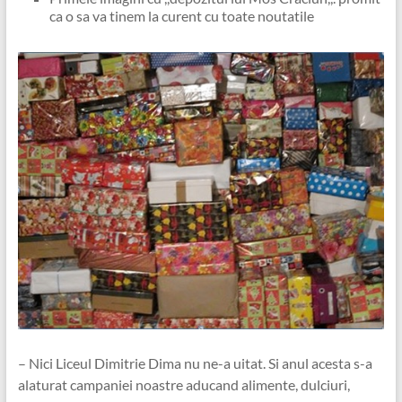
ca o sa va tinem la curent cu toate noutatile
– Nici Liceul Dimitrie Dima nu ne-a uitat. Si anul acesta s-a
alaturat campaniei noastre aducand alimente, dulciuri,