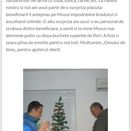
sarbatorilor de iarna cu toba, sunca, carne, etc. La randul
nostru si noi am avut parte de o surpriza placuta:
beneficiarii il asteptau pe Mosul impodobind bradutul si
ascultand colinde. O alta surpriza am avut-o eu personal de
la idoua dintre beneficiare, a venit si la mine Mosul mai
devreme putin cu doua buchete superbe de flori. A fost o
seara plina de emotie pentru noi toti. Multumim ,,Omului de
bine,, pentru ajutorul oferit.