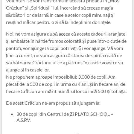
Voluntarii se vor transforma în această prioadă în ,,Moș
Crăciun” și ,,Spiridușii” lui, încercând să creeze magia
sărbătorilor de iarnă în casele acelor copii minunați și
reușind măcar pentru o zi să la îndeplinim dorințele.
Noi, ne vom asigura după aceea că aceste cadouri, aranjate
și ambalate în hârtie frumos colorată și puse într-o cutie de
pantofi, vor ajunge la copii potriviți. Și vor ajunge. Vă vom
ține la curent, ne vom asigura că starea de spirit creată de
sărbătoarea Crăciunului ce a pătruns în casele voastre va
ajunge și în casele lor.
Ne propunem aproape imposibilul: 3.000 de copii. Am
plecat de la 500 de copii în urma cu 4 ani, și în fiecare an, de
fiecare Crăciun am mărit numărul lor cu încă 500 și tot așa.
De acest Crăciun ne-am propus să ajungem la:
30 de copii din Centrul de Zi PLATO SCHOOL –
A.S.P.V.