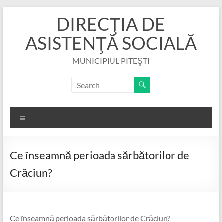
Skip
DIRECŢIA DE
to
content
ASISTENŢĂ SOCIALĂ
MUNICIPIUL PITEŞTI
Menu
Ce înseamnă perioada sărbătorilor de
Crăciun?
Ce înseamnă perioada sărbătorilor de Crăciun?