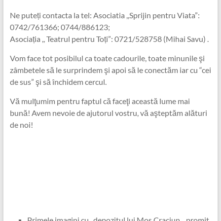
Ne puteți contacta la tel: Asociatia ,,Sprijin pentru Viata”:
0742/761366; 0744/886123;
Asociația ,, Teatrul pentru Toți”: 0721/528758 (Mihai Savu) .
Vom face tot posibilul ca toate cadourile, toate minunile şi
zâmbetele să le surprindem şi apoi să le conectăm iar cu “cei
de sus” şi să închidem cercul.
Vă mulţumim pentru faptul că faceţi această lume mai
bună! Avem nevoie de ajutorul vostru, vă aşteptăm alături
de noi!
Primele imagini cu ,,depozitul lui Mos Craciun,,. promit