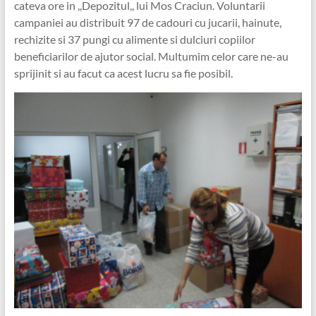
cateva ore in ,,Depozitul,, lui Mos Craciun. Voluntarii
campaniei au distribuit 97 de cadouri cu jucarii, hainute,
rechizite si 37 pungi cu alimente si dulciuri copiilor
beneficiarilor de ajutor social. Multumim celor care ne-au
sprijinit si au facut ca acest lucru sa fie posibil.