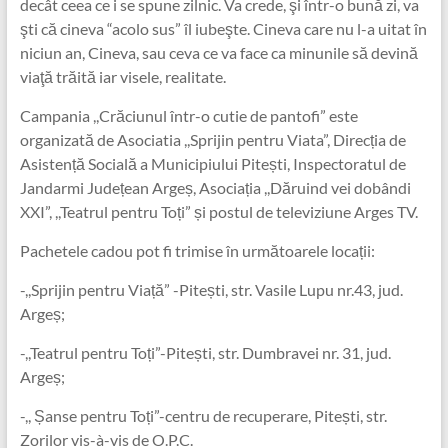
decât ceea ce i se spune zilnic. Va crede, şi într-o bună zi, va
şti că cineva “acolo sus” îl iubeşte. Cineva care nu l-a uitat în
niciun an, Cineva, sau ceva ce va face ca minunile să devină
viaţă trăită iar visele, realitate.
Campania ,,Crăciunul într-o cutie de pantofi” este
organizată de Asociatia ,,Sprijin pentru Viata”, Direcția de
Asistență Socială a Municipiului Pitești, Inspectoratul de
Jandarmi Județean Argeș, Asociația ,,Dăruind vei dobândi
XXI”, ,,Teatrul pentru Toți” și postul de televiziune Arges TV.
Pachetele cadou pot fi trimise în următoarele locații:
-,,Sprijin pentru Viață” -Pitești, str. Vasile Lupu nr.43, jud.
Argeș;
-,,Teatrul pentru Toți”-Pitești, str. Dumbravei nr. 31, jud.
Argeș;
-,, Șanse pentru Toți”-centru de recuperare, Pitești, str.
Zorilor vis-à-vis de O.P.C.