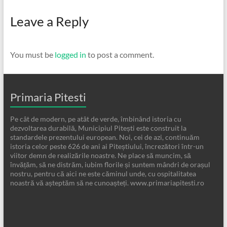
Leave a Reply
You must be
logged in
to post a comment.
Primaria Pitesti
Pe cât de modern, pe atât de verde, îmbinând istoria cu
dezvoltarea durabilă, Municipiul Pitești este construit la
standardele prezentului european. Noi, cei de azi, continuăm
istoria celor peste 626 de ani ai Piteștiului, încrezători într-un
viitor demn de realizările noastre. Ne place să muncim, să
învățăm, să ne distrăm, iubim florile și suntem mândri de orașul
nostru, pentru că aici ne este căminul unde, cu ospitalitatea
noastră vă așteptăm să ne cunoașteți. www.primariapitesti.ro