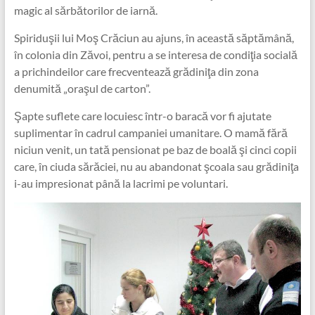
magic al sărbătorilor de iarnă.
Spiriduşii lui Moş Crăciun au ajuns, în această săptămână,
în colonia din Zăvoi, pentru a se interesa de condiţia socială
a prichindeilor care frecventează grădiniţa din zona
denumită „oraşul de carton”.
Şapte suflete care locuiesc într-o baracă vor fi ajutate
suplimentar în cadrul campaniei umanitare. O mamă fără
niciun venit, un tată pensionat pe baz de boală şi cinci copii
care, în ciuda sărăciei, nu au abandonat şcoala sau grădiniţa
i-au impresionat până la lacrimi pe voluntari.