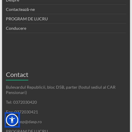
Contactează-ne
PROGRAM DE LUCRU
Conducere
Contact
Bulevardul Republicii, bloc D5B, parter (fostul sediul al CAR
Pensionari)
Tel: 0372030420
Fax: 0372030421
Mail: dasp@dasp.ro
PROGRAM DE LUCRU