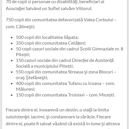
70 de copii si personae cu dizabilităţi, beneficiari ai
Asociaţiei Salvând un Suflet salvăm Viitorul;
750 copii din comunitatea defavorizată Valea Corbului –
com. Călineşti;
500 copii din localitatea Săpata;
350 copii din comunitatea Cetățeni;
50 copii cazuri sociale din cadrul Școlii Gimnaziale nr. 8
Pitești;
150 cazuri sociale din cadrul Direcției de Asistență
Socială a municipiului Pitești;
550 copii din comunitatea Streaua şi zona Blocuri –
oraş Ştefăneşti;
400 copii din comunitatea Tufanu cu Icoana – com.
Mălureni;
150 copii din comunitatea Troislavi – com. Micești.
Fiecare dintre ei, înseamnă un destin, o viaţă la limita
subzistenţei, lacrimi, şi condamnare la sărăcie. Fiecare
dintre ei, poate fi salvat văzând că există în lume şi altceva