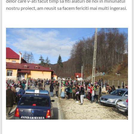
delor care v-ati facut timp sa fiti alaturi de noi in minunatul
nostru proiect, am reusit sa facem fericiti mai multi ingerasi.