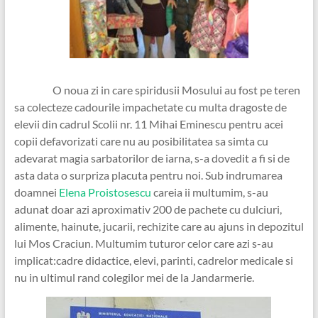
O noua zi in care spiridusii Mosului au fost pe teren
sa colecteze cadourile impachetate cu multa dragoste de
elevii din cadrul Scolii nr. 11 Mihai Eminescu pentru acei
copii defavorizati care nu au posibilitatea sa simta cu
adevarat magia sarbatorilor de iarna, s-a dovedit a fi si de
asta data o surpriza placuta pentru noi. Sub indrumarea
doamnei
Elena Proistosescu
careia ii multumim, s-au
adunat doar azi aproximativ 200 de pachete cu dulciuri,
alimente, hainute, jucarii, rechizite care au ajuns in depozitul
lui Mos Craciun. Multumim tuturor celor care azi s-au
implicat:cadre didactice, elevi, parinti, cadrelor medicale si
nu in ultimul rand colegilor mei de la Jandarmerie.