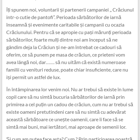
Îți spunem noi, voluntarii și partenerii campaniei ,, Crăciunul
intr-o cutie de pantofi”. Perioada sărbătorilor de iarnă
înseamnă și evenimente caritabile și campanii cu ocazia
Crăciunului. Pentru că se apropie cu pași mărunți perioada
sărbătorilor, foarte mulți dintre noi am început să ne
gândim deja la Crăciun și ne-am întrebat ce cadouri să
oferim, ce să punem pe masa de crăciun, ce prieteni vom
avea lângă noi, dar……. să nu uităm că există numeroase
familii cu venituri reduse, poate chiar insuficiente, care nu
iși permit un astfel de lux.
În întâmpinarea lor venim noi. Nu ar trebui să existe în lume
copil care să nu simtă bucuria sărbătorilor de iarnă prin
primirea a cel puțin un cadou de crăciun, cum nu ar trebui să
existe oameni pretutindeni care să nu simtă cu adevărat
această sărbătoare ce unește oamenii, care îi face să se
simtă mai buni, mai iertători, mai aproape de semenii lor.
Și cum am putea face asta? Cum ? Prin participarea noastră