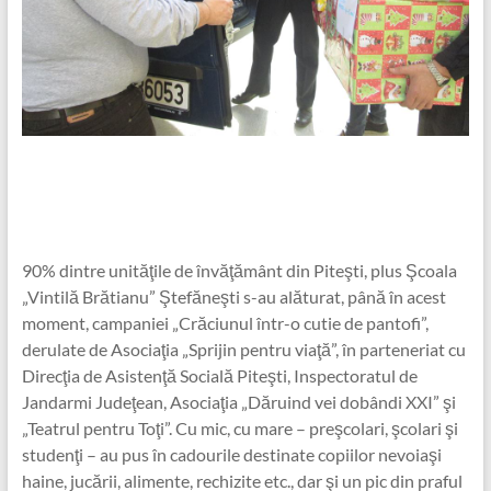
90% dintre unităţile de învăţământ din Piteşti, plus Şcoala
„Vintilă Brătianu” Ştefăneşti s-au alăturat, până în acest
moment, campaniei „Crăciunul într-o cutie de pantofi”,
derulate de Asociaţia „Sprijin pentru viaţă”, în parteneriat cu
Direcţia de Asistenţă Socială Piteşti, Inspectoratul de
Jandarmi Judeţean, Asociaţia „Dăruind vei dobândi XXI” şi
„Teatrul pentru Toţi”. Cu mic, cu mare – preşcolari, şcolari şi
studenţi – au pus în cadourile destinate copiilor nevoiaşi
haine, jucării, alimente, rechizite etc., dar şi un pic din praful