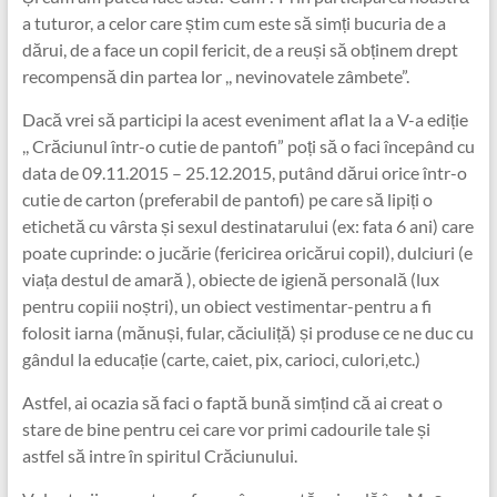
a tuturor, a celor care știm cum este să simți bucuria de a
dărui, de a face un copil fericit, de a reuși să obținem drept
recompensă din partea lor ,, nevinovatele zâmbete”.
Dacă vrei să participi la acest eveniment aflat la a V-a ediție
,, Crăciunul într-o cutie de pantofi” poți să o faci începând cu
data de 09.11.2015 – 25.12.2015, putând dărui orice într-o
cutie de carton (preferabil de pantofi) pe care să lipiți o
etichetă cu vârsta și sexul destinatarului (ex: fata 6 ani) care
poate cuprinde: o jucărie (fericirea oricărui copil), dulciuri (e
viața destul de amară ), obiecte de igienă personală (lux
pentru copiii noștri), un obiect vestimentar-pentru a fi
folosit iarna (mănuși, fular, căciuliță) și produse ce ne duc cu
gândul la educație (carte, caiet, pix, carioci, culori,etc.)
Astfel, ai ocazia să faci o faptă bună simțind că ai creat o
stare de bine pentru cei care vor primi cadourile tale și
astfel să intre în spiritul Crăciunului.