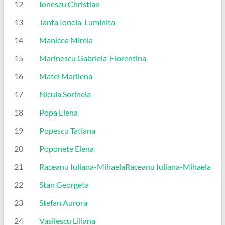
12
Ionescu Christian
13
Janta Ionela-Luminita
14
Manicea Mirela
15
Marinescu Gabriela-Florentina
16
Matei Marilena
17
Nicula Sorinela
18
Popa Elena
19
Popescu Tatiana
20
Poponete Elena
21
Raceanu Iuliana-Mihaela
Raceanu Iuliana-Mihaela
22
Stan Georgeta
23
Stefan Aurora
24
Vasilescu Liliana