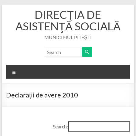
Skip
DIRECŢIA DE
to
content
ASISTENŢĂ SOCIALĂ
MUNICIPIUL PITEŞTI
Menu
Declarații de avere 2010
Search: