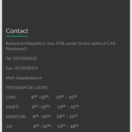
Contact
Bulevardul Republicii, bloc D5B, parter (fostul sediul al CAR
Pensionari)
Tel: 0372030420
Fax: 0372030421
Mail: dasp@dasp.ro
PROGRAM DE LUCRU
30
30
00
30
LUNI
8
–12
; 13
– 15
30
30
00
30
MARTI
8
–12
;
13
– 15
30
30
00
30
MIERCURI
8
–12
;
13
– 15
30
30
00
00
JOI
8
–12
; 13
– 18