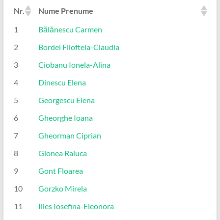
Nr.
Nume Prenume
1
Bălănescu Carmen
2
Bordei Filofteia-Claudia
3
Ciobanu Ionela-Alina
4
Dinescu Elena
5
Georgescu Elena
6
Gheorghe Ioana
7
Gheorman Ciprian
8
Gionea Raluca
9
Gont Floarea
10
Gorzko Mirela
11
Ilies Iosefina-Eleonora