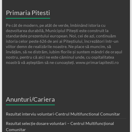
Primaria Pitesti
Pe cât de modern, pe atât de verde, îmbinând istoria cu
dezvoltarea durabilă, Municipiul Pitești este construit la
standardele prezentului european. Noi, cei de azi, continuăm
istoria celor peste 626 de ani ai Piteștiului, încrezători într-un
viitor demn de realizările noastre. Ne place să muncim, să
învățăm, să ne distrăm, iubim florile și suntem mândri de orașul
nostru, pentru că aici ne este căminul unde, cu ospitalitatea
noastră vă așteptăm să ne cunoașteți. www.primariapitesti.ro
Anunturi/Cariera
Rezultat interviu voluntari-Centrul Multifunctional Comunitar
Rezultat selecție dosare voluntari – Centrul Multifuncțional
Comunitar