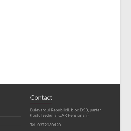
Contact
Bulevardul Republicii, bloc D5B, parter
(fostul sediul al CAR Pensionari)
Tel: 0372030420