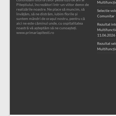
Multifuncț
Piteștiului, încrezători într-un viitor demn de
realizările noastre. Ne place să muncim, să
Selectie vo
învățăm, să ne distrăm, iubim florile și
Comunitar
suntem mândri de orașul nostru, pentru că
aici ne este căminul unde, cu ospitalitatea
Rezultat in
noastră vă așteptăm să ne cunoașteți.
Multifunct
www.primariapitesti.ro
11.06.2026
Rezultat sel
Multifuncț