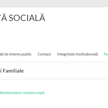
ŢĂ SOCIALĂ
ții de interes public
Contact
Integritate instituțională
Fo
ci Familiale
ie/stimulent crestere copil