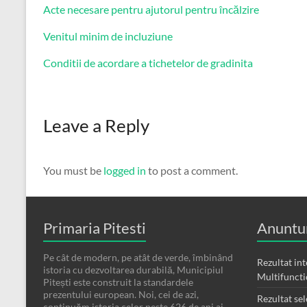
Acte necesare pentru ajutorul pentru încălzire
Venitul minim de incluziune
Conditii de acordare a tichetelor de gradinita
Leave a Reply
You must be
logged in
to post a comment.
Primaria Pitesti
Anuntur
Pe cât de modern, pe atât de verde, îmbinând
Rezultat in
istoria cu dezvoltarea durabilă, Municipiul
Multifunct
Pitești este construit la standardele
prezentului european. Noi, cei de azi,
Rezultat sel
continuăm istoria celor peste 626 de ani ai