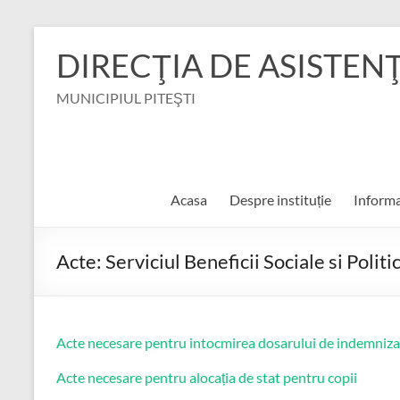
Skip
to
DIRECŢIA DE ASISTEN
content
MUNICIPIUL PITEŞTI
Acasa
Despre instituție
Informa
Acte: Serviciul Beneficii Sociale si Politi
Acte necesare pentru intocmirea dosarului de indemnizat
Acte necesare pentru alocația de stat pentru copii