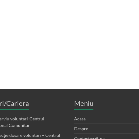
i/Cariera
Meniu
terviu voluntari-Centrul
Acasa
ional Comunitar
Despre
ecție dosare voluntari – Centrul
Contactează-ne