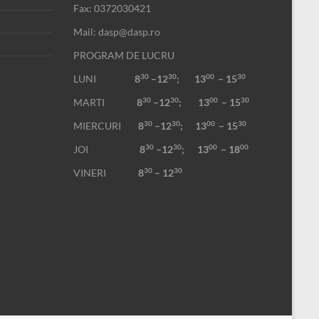
Fax: 0372030421
Mail: dasp@dasp.ro
PROGRAM DE LUCRU
30
30
00
30
LUNI
8
–12
; 13
– 15
30
30
00
30
MARTI
8
–12
;
13
– 15
30
30
00
30
MIERCURI
8
–12
;
13
– 15
30
30
00
00
JOI
8
–12
; 13
– 18
30
30
VINERI
8
– 12