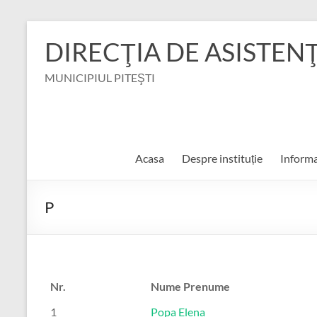
Skip
to
DIRECŢIA DE ASISTEN
content
MUNICIPIUL PITEŞTI
Acasa
Despre instituție
Informa
P
Nr.
Nume Prenume
1
Popa Elena