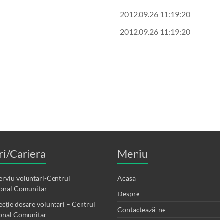
2012.09.26 11:19:20
2012.09.26 11:19:20
i/Cariera
Meniu
terviu voluntari-Centrul
Acasa
ional Comunitar
Despre
ecție dosare voluntari – Centrul
Contactează-ne
ional Comunitar