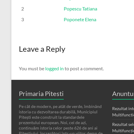
2
Popescu Tatiana
3
Poponete Elena
Leave a Reply
You must be
logged in
to post a comment.
Primaria Pitesti
Anuntur
Pe cât de modern, pe atât de verde, îmbinând
Rezultat in
istoria cu dezvoltarea durabilă, Municipiul
Multifunct
Pitești este construit la standardele
prezentului european. Noi, cei de azi,
Rezultat sel
continuăm istoria celor peste 626 de ani ai
Multifuncț
Piteștiului, încrezători într-un viitor demn de