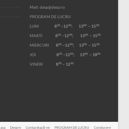
Mail: dasp@dasp.ro
PROGRAM DE LUCRU
30
30
00
30
LUNI
8
–12
; 13
– 15
30
30
00
30
MARTI
8
–12
;
13
– 15
30
30
00
30
MIERCURI
8
–12
;
13
– 15
30
30
00
00
JOI
8
–12
; 13
– 18
30
30
VINERI
8
– 12
casa
Despre
Contactează-ne
PROGRAM DE LUCRU
Conducere