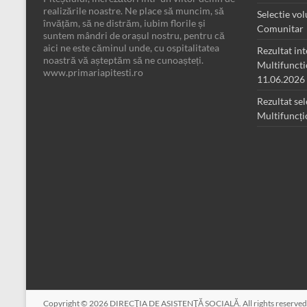
realizările noastre. Ne place să muncim, să
Selectie vo
învățăm, să ne distrăm, iubim florile și
Comunitar
suntem mândri de orașul nostru, pentru că
aici ne este căminul unde, cu ospitalitatea
Rezultat in
noastră vă așteptăm să ne cunoașteți.
Multifunct
www.primariapitesti.ro
11.06.2026
Rezultat sel
Multifuncț
Copyright © 2026
DIRECŢIA DE ASISTENŢĂ SOCIALĂ
. All rights reserv