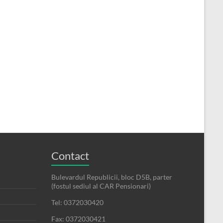
Contact
Bulevardul Republicii, bloc D5B, parter
(fostul sediul al CAR Pensionari)
Tel: 0372030420
Fax: 0372030421