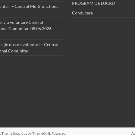
PROGRAM DE LUCRU
luntari – Centrul Multifunctional
Conducere
terviu voluntari-Centrul
ional Comunitar-08.06.2026 –
ecție dosare voluntari – Centrul
ional Comunitar
ed. Theme
Spacious
by ThemeGrill. Powered
A