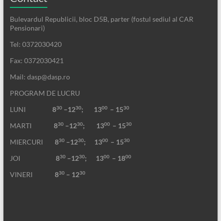
Bulevardul Republicii, bloc D5B, parter (fostul sediul al CAR
Pensionari)
Tel: 0372030420
Fax: 0372030421
Mail: dasp@dasp.ro
PROGRAM DE LUCRU
30
30
00
30
LUNI
8
–12
; 13
– 15
30
30
00
30
MARTI
8
–12
;
13
– 15
30
30
00
30
MIERCURI
8
–12
;
13
– 15
30
30
00
00
JOI
8
–12
; 13
– 18
30
30
VINERI
8
– 12