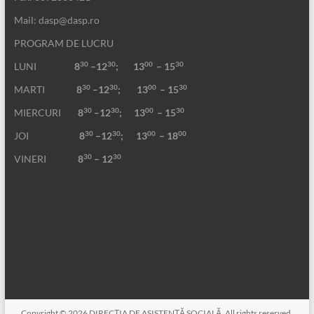
Mail: dasp@dasp.ro
PROGRAM DE LUCRU
30
30
00
30
LUNI
8
–12
; 13
– 15
30
30
00
30
MARTI
8
–12
;
13
– 15
30
30
00
30
MIERCURI
8
–12
;
13
– 15
30
30
00
00
JOI
8
–12
; 13
– 18
30
30
VINERI
8
– 12
Copyright © 2026
DIRECŢIA DE ASISTENŢĂ SOCIALĂ
. All rights reserved.