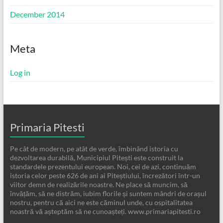
December 2014
Meta
Log in
Primaria Pitesti
Pe cât de modern, pe atât de verde, îmbinând istoria cu
dezvoltarea durabilă, Municipiul Pitești este construit la
standardele prezentului european. Noi, cei de azi, continuăm
istoria celor peste 626 de ani ai Piteștiului, încrezători într-un
viitor demn de realizările noastre. Ne place să muncim, să
învățăm, să ne distrăm, iubim florile și suntem mândri de orașul
nostru, pentru că aici ne este căminul unde, cu ospitalitatea
noastră vă așteptăm să ne cunoașteți. www.primariapitesti.ro