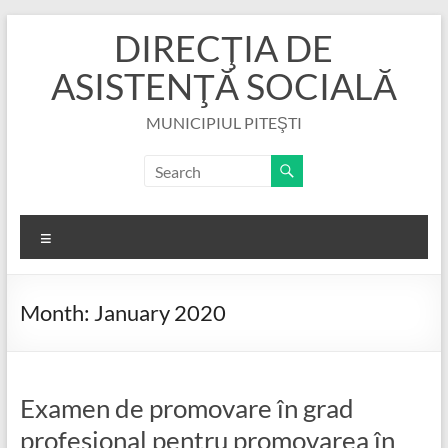
Skip
DIRECŢIA DE
to
content
ASISTENŢĂ SOCIALĂ
MUNICIPIUL PITEŞTI
Menu
Month:
January 2020
Examen de promovare în grad
profesional pentru promovarea în