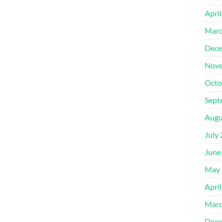
Apri
Marc
Dece
Nove
Octo
Sept
Augu
July
June
May 
Apri
Marc
Dece