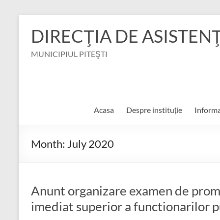
Skip
to
DIRECŢIA DE ASISTEN
content
MUNICIPIUL PITEŞTI
Acasa
Despre instituție
Informa
Month:
July 2020
Anunt organizare examen de promo
imediat superior a functionarilor p