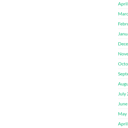
Apri
Marc
Febr
Janu
Dece
Nove
Octo
Sept
Augu
July
June
May 
Apri