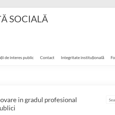
ŢĂ SOCIALĂ
ții de interes public
Contact
Integritate instituțională
Fo
vare in gradul profesional
ublici