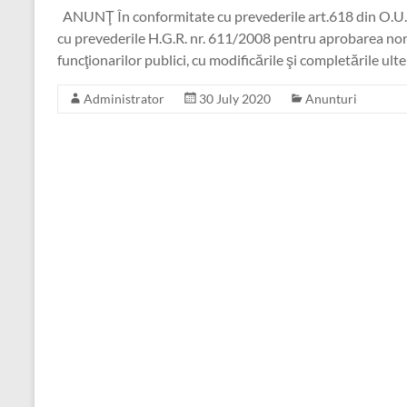
ANUNŢ În conformitate cu prevederile art.618 din O.U.G
cu prevederile H.G.R. nr. 611/2008 pentru aprobarea norm
funcţionarilor publici, cu modificările şi completările ulte
Administrator
30 July 2020
Anunturi