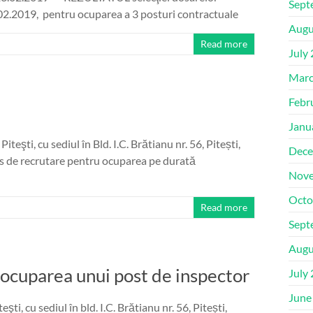
Sept
1.02.2019, pentru ocuparea a 3 posturi contractuale
Augu
Read more
July
Marc
Febr
Janu
şti, cu sediul în Bld. I.C. Brătianu nr. 56, Pitești,
Dece
rs de recrutare pentru ocuparea pe durată
Nove
Octo
Read more
Sept
Augu
ocuparea unui post de inspector
July
June
, cu sediul în bld. I.C. Brătianu nr. 56, Pitești,