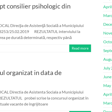
pt consilier psihologic din
Apri
Marc
Dece
Direcţia de Asistenţă Socială a Municipiului
nr. 3253/25.02.2019 REZULTATUL interviului la
Nove
rea pe durată determinată, respectiv până
Octo
Read more
Sept
Augu
July
ul organizat in data de
June
May 
Directia de Asistenta Sociala a Municipiului
Apri
REZULTATUL probei scrise la concursul organizat în
Marc
uale vacante de îngrijitoare
Dece