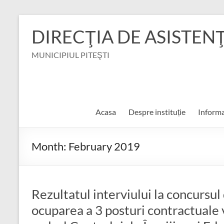
Skip
to
DIRECŢIA DE ASISTEN
content
MUNICIPIUL PITEŞTI
Acasa
Despre instituție
Informa
Month:
February 2019
Rezultatul interviului la concursu
ocuparea a 3 posturi contractuale 