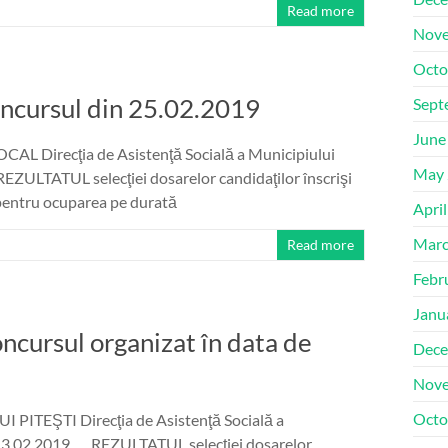
Read more
Nove
Octo
concursul din 25.02.2019
Sept
June
Direcţia de Asistenţă Socială a Municipiului
May 
EZULTATUL selecţiei dosarelor candidaţilor înscrişi
 pentru ocuparea pe durată
Apri
Marc
Read more
Febr
Janu
oncursul organizat în data de
Dece
Nove
Octo
TEŞTI Direcţia de Asistenţă Socială a
2/13.02.2019 REZULTATUL selecţiei dosarelor