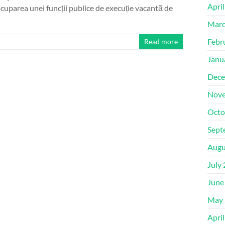
Apri
cuparea unei funcții publice de execuție vacantă de
Marc
Febr
Read more
Janu
Dece
Nove
Octo
Sept
Augu
July
June
May 
Apri