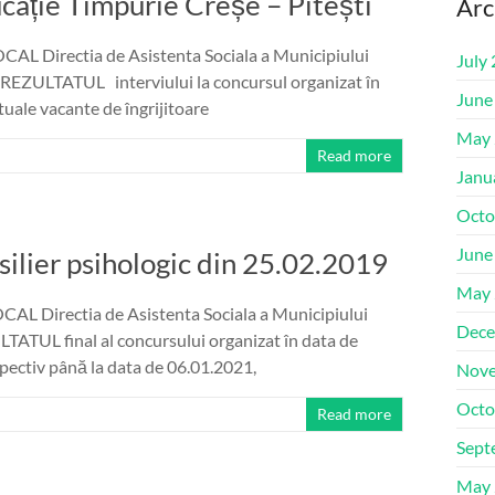
ucație Timpurie Creșe – Pitești
Arc
Directia de Asistenta Sociala a Municipiului
July
REZULTATUL interviului la concursul organizat în
June
uale vacante de îngrijitoare
May 
Read more
Janu
Octo
June
nsilier psihologic din 25.02.2019
May 
Directia de Asistenta Sociala a Municipiului
Dece
ATUL final al concursului organizat în data de
pectiv până la data de 06.01.2021,
Nove
Octo
Read more
Sept
May 