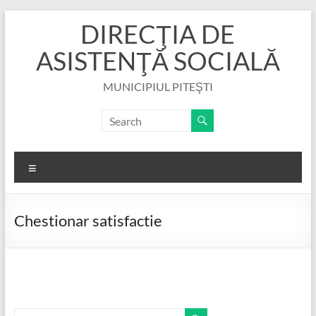
Skip
DIRECŢIA DE
to
content
ASISTENŢĂ SOCIALĂ
MUNICIPIUL PITEŞTI
Menu
Chestionar satisfactie