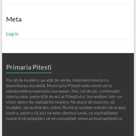
Meta
Log in
Primaria Pitesti
Pe cât de modern, pe atât de verde, îmbinând istoria cu
dezvoltarea durabilă, Municipiul Pitești este construit la
standardele prezentului european. Noi, cei de azi, continuăm
istoria celor peste 626 de ani ai Piteștiului, încrezători într-un
viitor demn de realizările noastre. Ne place să muncim, să
învățăm, să ne distrăm, iubim florile și suntem mândri de orașul
nostru, pentru că aici ne este căminul unde, cu ospitalitatea
noastră vă așteptăm să ne cunoașteți. www.primariapitesti.ro