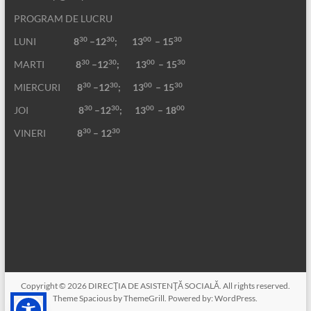
PROGRAM DE LUCRU
30
30
00
30
LUNI
8
–12
; 13
– 15
30
30
00
30
MARTI
8
–12
;
13
– 15
30
30
00
30
MIERCURI
8
–12
;
13
– 15
30
30
00
00
JOI
8
–12
; 13
– 18
30
30
VINERI
8
– 12
Copyright © 2026
DIRECŢIA DE ASISTENŢĂ SOCIALĂ
. All rights reserved.
Theme
Spacious
by ThemeGrill. Powered by:
WordPress
.