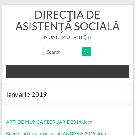
Skip
DIRECŢIA DE
to
content
ASISTENŢĂ SOCIALĂ
MUNICIPIUL PITEŞTI
Menu
Ianuarie 2019
APTI DE MUNCA FEBRUARIE 2019.docx
Beneficiari de ajutor social IANUARIE 2019.docx