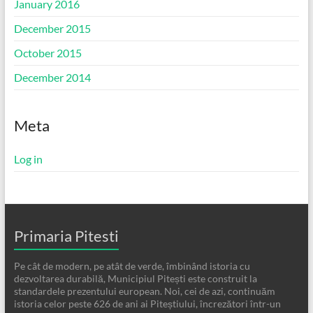
January 2016
December 2015
October 2015
December 2014
Meta
Log in
Primaria Pitesti
Pe cât de modern, pe atât de verde, îmbinând istoria cu
dezvoltarea durabilă, Municipiul Pitești este construit la
standardele prezentului european. Noi, cei de azi, continuăm
istoria celor peste 626 de ani ai Piteștiului, încrezători într-un