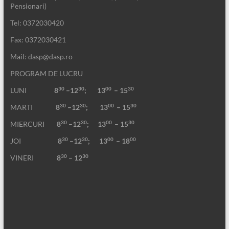
Pensionari)
Tel: 0372030420
Fax: 0372030421
Mail: dasp@dasp.ro
PROGRAM DE LUCRU
30
30
00
30
LUNI
8
–12
; 13
– 15
30
30
00
30
MARTI
8
–12
;
13
– 15
30
30
00
30
MIERCURI
8
–12
;
13
– 15
30
30
00
00
JOI
8
–12
; 13
– 18
30
30
VINERI
8
– 12