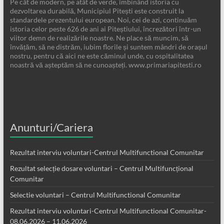
Pe cât de modern, pe atât de verde, îmbinând istoria cu
dezvoltarea durabilă, Municipiul Pitești este construit la
standardele prezentului european. Noi, cei de azi, continuăm
istoria celor peste 626 de ani ai Piteștiului, încrezători într-un
viitor demn de realizările noastre. Ne place să muncim, să
învățăm, să ne distrăm, iubim florile și suntem mândri de orașul
nostru, pentru că aici ne este căminul unde, cu ospitalitatea
noastră vă așteptăm să ne cunoașteți. www.primariapitesti.ro
Anunturi/Cariera
Rezultat interviu voluntari-Centrul Multifunctional Comunitar
Rezultat selecție dosare voluntari – Centrul Multifuncțional
Comunitar
Selectie voluntari – Centrul Multifunctional Comunitar
Rezultat interviu voluntari-Centrul Multifunctional Comunitar-
08.06.2026 – 11.06.2026