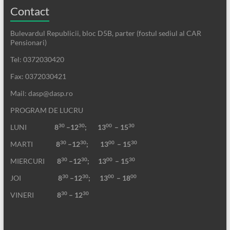
Contact
Bulevardul Republicii, bloc D5B, parter (fostul sediul al CAR
Pensionari)
Tel: 0372030420
Fax: 0372030421
Mail: dasp@dasp.ro
PROGRAM DE LUCRU
30
30
00
30
LUNI
8
–12
; 13
– 15
30
30
00
30
MARTI
8
–12
;
13
– 15
30
30
00
30
MIERCURI
8
–12
;
13
– 15
30
30
00
00
JOI
8
–12
; 13
– 18
30
30
VINERI
8
– 12