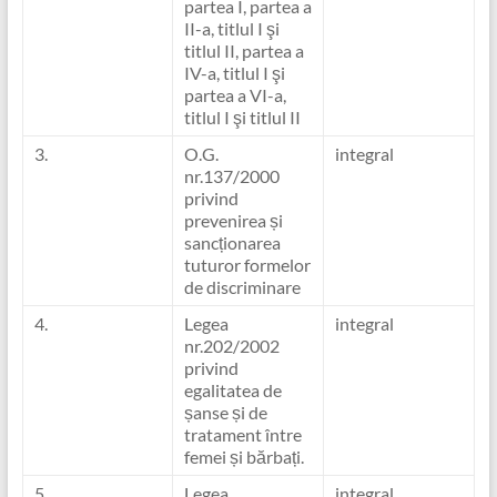
partea I, partea a
II-a, titlul I şi
titlul II, partea a
IV-a, titlul I şi
partea a VI-a,
titlul I şi titlul II
3.
O.G.
integral
nr.137/2000
privind
prevenirea și
sancționarea
tuturor formelor
de discriminare
4.
Legea
integral
nr.202/2002
privind
egalitatea de
șanse și de
tratament între
femei și bărbați.
5.
Legea
integral