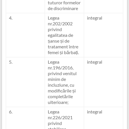
tuturor formelor
de discriminare
4.
Legea
integral
nr.202/2002
privind
egalitatea de
șanse și de
tratament între
femei și bărbați.
5.
Legea
integral
nr.196/2016,
privind venitul
minim de
incluziune, cu
modificările și
completările
ulterioare;
6.
Legea
integral
nr.226/2021
privind
stabilirea