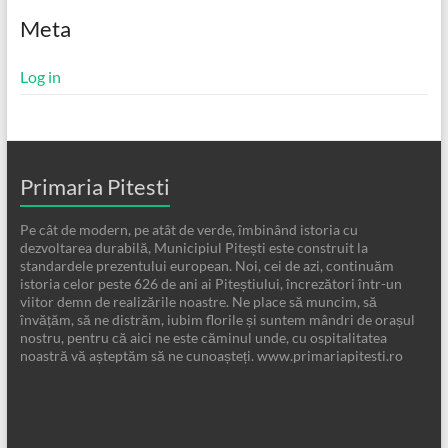
Meta
Log in
Primaria Pitesti
Pe cât de modern, pe atât de verde, îmbinând istoria cu
dezvoltarea durabilă, Municipiul Pitești este construit la
standardele prezentului european. Noi, cei de azi, continuăm
istoria celor peste 626 de ani ai Piteștiului, încrezători într-un
viitor demn de realizările noastre. Ne place să muncim, să
învățăm, să ne distrăm, iubim florile și suntem mândri de orașul
nostru, pentru că aici ne este căminul unde, cu ospitalitatea
noastră vă așteptăm să ne cunoașteți. www.primariapitesti.ro