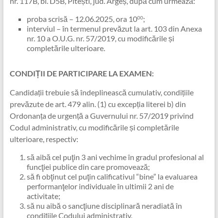
nr. 117B, bl. D5B, Pitești, jud. Argeș, după cum urmează:
proba scrisă – 12.06.2025, ora 10
;
00
interviul – în termenul prevăzut la art. 103 din Anexa
nr. 10 a O.U.G. nr. 57/2019, cu modificările și
completările ulterioare.
CONDIȚII DE PARTICIPARE LA EXAMEN:
Candidații trebuie să îndeplinească cumulativ, condițiile
prevăzute de art. 479 alin. (1) cu excepția literei b) din
Ordonanța de urgență a Guvernului nr. 57/2019 privind
Codul administrativ, cu modificările și completările
ulterioare, respectiv:
să aibă cel puţin 3 ani vechime în gradul profesional al
funcţiei publice din care promovează;
să fi obţinut cel puţin calificativul “bine” la evaluarea
performanţelor individuale în ultimii 2 ani de
activitate;
să nu aibă o sancţiune disciplinară neradiată în
condiţiile Codului administrativ.