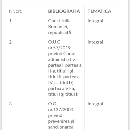
Nr. crt.
BIBLIOGRAFIA
TEMATICA
1.
Constituția
integral
României,
republicată
2.
O.U.G
integral
nr.57/2019
privind Codul
administrativ,
partea I, partea a
II-a, titlul I şi
titlul II, partea a
IV-a, titlul I şi
partea a VI-a,
titlul I şi titlul II
3.
O.G.
integral
nr.137/2000
privind
prevenirea și
sancționarea