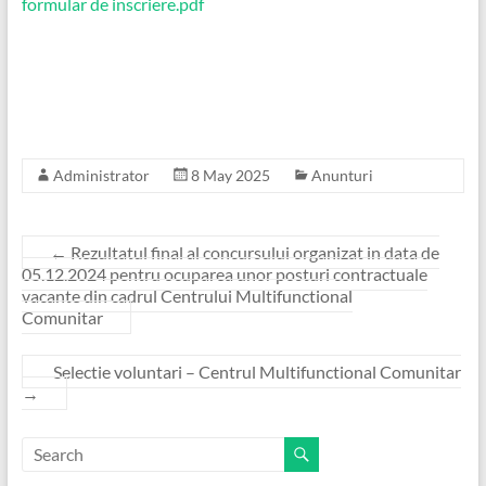
formular de inscriere.pdf
Administrator
8 May 2025
Anunturi
←
Rezultatul final al concursului organizat in data de
05.12.2024 pentru ocuparea unor posturi contractuale
vacante din cadrul Centrului Multifunctional
Comunitar
Selectie voluntari – Centrul Multifunctional Comunitar
→