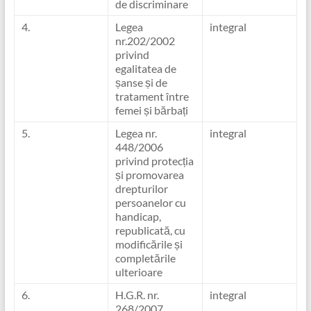
de discriminare
4.
Legea
integral
nr.202/2002
privind
egalitatea de
șanse și de
tratament între
femei și bărbați
5.
Legea nr.
integral
448/2006
privind protecția
și promovarea
drepturilor
persoanelor cu
handicap,
republicată, cu
modificările și
completările
ulterioare
6.
H.G.R. nr.
integral
268/2007