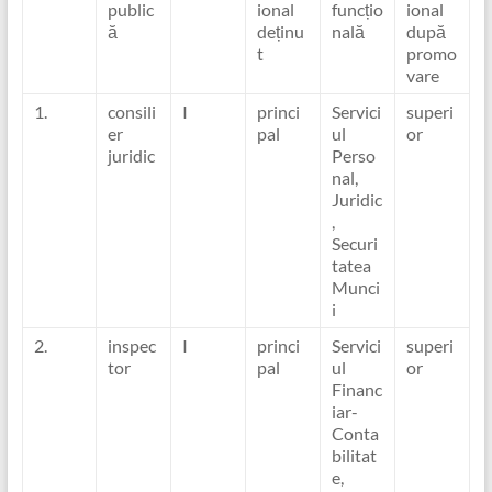
public
ional
funcțio
ional
ă
deținu
nală
după
t
promo
vare
1.
consili
I
princi
Servici
superi
er
pal
ul
or
juridic
Perso
nal,
Juridic
,
Securi
tatea
Munci
i
2.
inspec
I
princi
Servici
superi
tor
pal
ul
or
Financ
iar-
Conta
bilitat
e,