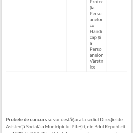
Protec
ția
Perso
anelor
cu
Handi
cap și
a
Perso
anelor
Vârstn
ice
Probele de concurs
se vor desfăşura la sediul Direcţiei de
Asistenţă Socială a Municipiului Piteşti, din Bdul Republicii