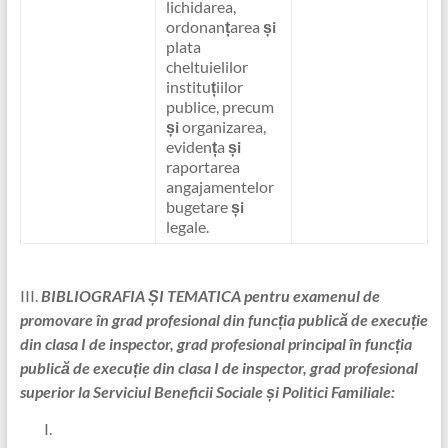
lichidarea,
ordonan
ț
area
și
plata
cheltuielilor
institu
ț
iilor
publice, precum
și
organizarea,
eviden
ț
a
și
raportarea
angajamentelor
bugetare
și
legale.
III.
BIBLIOGRAFIA ȘI TEMATICA
pentru examenul de
promovare în grad profesional din funcția publică de execuție
din clasa I de inspector, grad profesional principal în funcția
publică de execuție din clasa I de inspector, grad profesional
superior la Serviciul Beneficii Sociale și Politici Familiale: