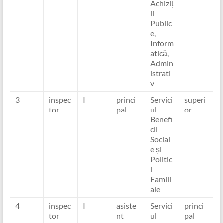
Achiziț
ii
Public
e,
Inform
atică,
Admin
istrati
v
3
inspec
I
princi
Servici
superi
tor
pal
ul
or
Benefi
cii
Social
e și
Politic
i
Famili
ale
4
inspec
I
asiste
Servici
princi
tor
nt
ul
pal