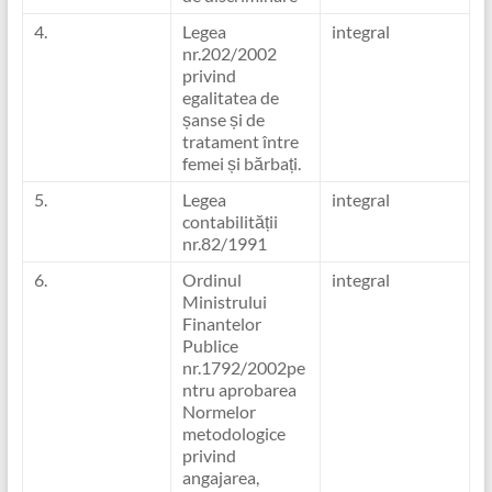
4.
Legea
integral
nr.202/2002
privind
egalitatea de
șanse și de
tratament între
femei și bărbați.
5.
Legea
integral
contabilității
nr.82/1991
6.
Ordinul
integral
Ministrului
Finantelor
Publice
nr.1792/2002pe
ntru aprobarea
Normelor
metodologice
privind
angajarea,