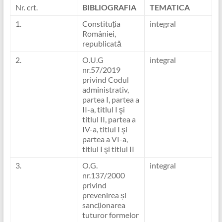
Nr. crt.
BIBLIOGRAFIA
TEMATICA
1.
Constituția
integral
României,
republicată
2.
O.U.G
integral
nr.57/2019
privind Codul
administrativ,
partea I, partea a
II-a, titlul I şi
titlul II, partea a
IV-a, titlul I şi
partea a VI-a,
titlul I şi titlul II
3.
O.G.
integral
nr.137/2000
privind
prevenirea și
sancționarea
tuturor formelor