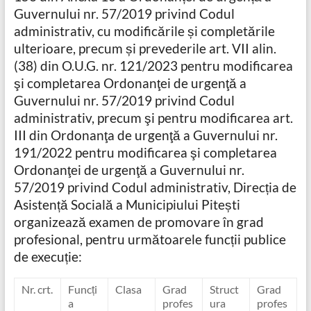
Guvernului nr. 57/2019 privind Codul
administrativ, cu modificările și completările
ulterioare, precum și prevederile art. VII alin.
(38) din O.U.G. nr. 121/2023 pentru modificarea
şi completarea Ordonanţei de urgenţă a
Guvernului nr. 57/2019 privind Codul
administrativ, precum şi pentru modificarea art.
III din Ordonanţa de urgenţă a Guvernului nr.
191/2022 pentru modificarea şi completarea
Ordonanţei de urgenţă a Guvernului nr.
57/2019 privind Codul administrativ, Direcția de
Asistență Socială a Municipiului Pitești
organizează examen de promovare în grad
profesional, pentru următoarele funcții publice
de execuție:
Nr. crt.
Funcți
Clasa
Grad
Struct
Grad
a
profes
ura
profes