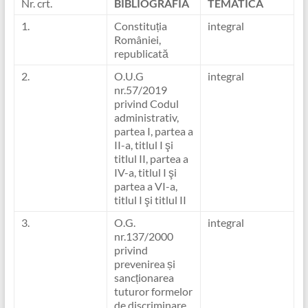
Nr. crt.
BIBLIOGRAFIA
TEMATICA
1.
Constituția
integral
României,
republicată
2.
O.U.G
integral
nr.57/2019
privind Codul
administrativ,
partea I, partea a
II-a, titlul I şi
titlul II, partea a
IV-a, titlul I şi
partea a VI-a,
titlul I şi titlul II
3.
O.G.
integral
nr.137/2000
privind
prevenirea și
sancționarea
tuturor formelor
de discriminare