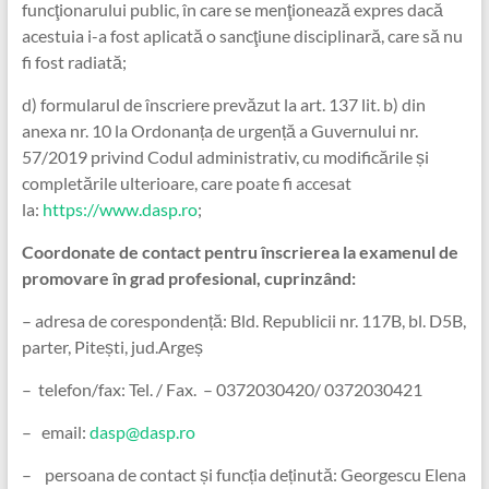
funcţionarului public, în care se menţionează expres dacă
acestuia i-a fost aplicată o sancţiune disciplinară, care să nu
fi fost radiată;
d) formularul de înscriere prevăzut la art. 137 lit. b) din
anexa nr. 10 la Ordonanța de urgență a Guvernului nr.
57/2019 privind Codul administrativ, cu modificările și
completările ulterioare, care poate fi accesat
la:
https://www.dasp.ro
;
Coordonate de contact pentru înscrierea la examenul de
promovare în grad profesional, cuprinzând:
– adresa de corespondență: Bld. Republicii nr. 117B, bl. D5B,
parter, Pitești, jud.Argeș
– telefon/fax: Tel. / Fax. – 0372030420/ 0372030421
– email:
dasp@dasp.ro
– persoana de contact și funcția deținută: Georgescu Elena