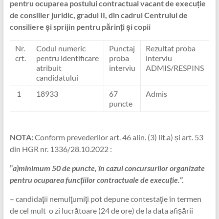
pentru ocuparea postului contractual vacant de execuție
de consilier juridic, gradul II, din cadrul Centrului de
consiliere și sprijin pentru părinți și copii
Nr.
Codul numeric
Punctaj
Rezultat proba
crt.
pentru identificare
proba
interviu
atribuit
interviu
ADMIS/RESPINS
candidatului
1
18933
67
Admis
puncte
NOTA:
Conform prevederilor art. 46 alin. (3) lit.a) și art. 53
din HGR nr. 1336/28.10.2022 :
”
a)minimum 50 de puncte, în cazul concursurilor organizate
pentru ocuparea funcțiilor contractuale de execuție.
”.
– candidaţii nemulţumiţi pot depune contestaţie în termen
de cel mult o zi lucrătoare (24 de ore) de la data afișării