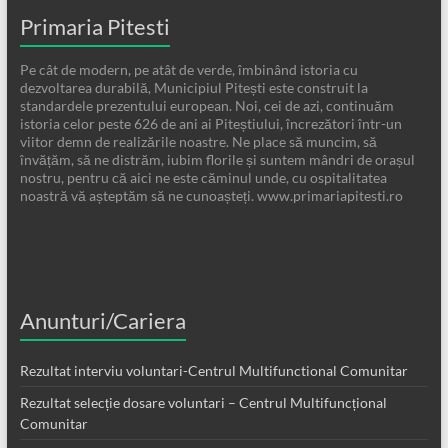
Primaria Pitesti
Pe cât de modern, pe atât de verde, îmbinând istoria cu
dezvoltarea durabilă, Municipiul Pitești este construit la
standardele prezentului european. Noi, cei de azi, continuăm
istoria celor peste 626 de ani ai Piteștiului, încrezători într-un
viitor demn de realizările noastre. Ne place să muncim, să
învățăm, să ne distrăm, iubim florile și suntem mândri de orașul
nostru, pentru că aici ne este căminul unde, cu ospitalitatea
noastră vă așteptăm să ne cunoașteți. www.primariapitesti.ro
Anunturi/Cariera
Rezultat interviu voluntari-Centrul Multifunctional Comunitar
Rezultat selecție dosare voluntari – Centrul Multifuncțional
Comunitar