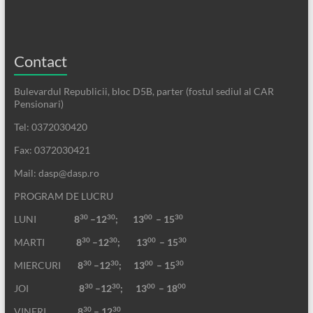
Contact
Bulevardul Republicii, bloc D5B, parter (fostul sediul al CAR
Pensionari)
Tel: 0372030420
Fax: 0372030421
Mail: dasp@dasp.ro
PROGRAM DE LUCRU
30
30
00
30
LUNI
8
–12
; 13
– 15
30
30
00
30
MARTI
8
–12
;
13
– 15
30
30
00
30
MIERCURI
8
–12
;
13
– 15
30
30
00
00
JOI
8
–12
; 13
– 18
30
30
VINERI
8
– 12