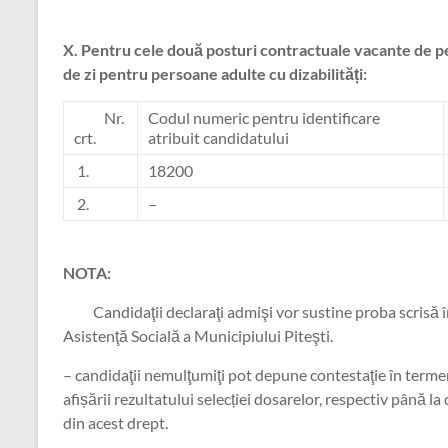
X.
Pentru cele două posturi contractuale vacante de p
de zi pentru persoane adulte cu dizabilități:
Nr.
Codul numeric pentru identificare
crt.
atribuit candidatului
1.
18200
2.
–
NOTA:
Candidaţii declaraţi admişi vor sustine proba scrisă î
Asistenţă Socială a Municipiului Piteşti.
– candidaţii nemulţumiţi pot depune contestaţie în termen
afișării rezultatului selecției dosarelor, respectiv până l
din acest drept.