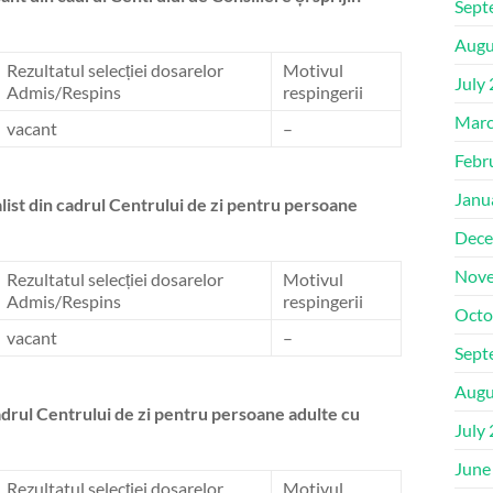
Sept
Augu
Rezultatul selecției dosarelor
Motivul
July
Admis/Respins
respingerii
Marc
vacant
–
Febr
Janu
list din cadrul Centrului de zi pentru persoane
Dece
Nove
Rezultatul selecției dosarelor
Motivul
Admis/Respins
respingerii
Octo
vacant
–
Sept
Augu
drul Centrului de zi pentru persoane adulte cu
July
June
Rezultatul selecției dosarelor
Motivul