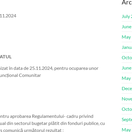
Arc
.11.2024
July
June
May 
Janu
ATUL
Octo
June
ganizat în data de 25.11.2024, pentru ocuparea unor
funcțional Comunitar
May 
Dece
Nove
Octo
ru aprobarea Regulamentului- cadru privind
Sept
al din sectorul bugetar plătit din fonduri publice, cu
May 
rs comunică următorul rezultat :