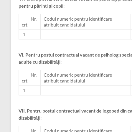
pentru părinți și copii:
Nr.
Codul numeric pentru identificare
crt.
atribuit candidatului
1.
–
VI. Pentru postul contractual vacant de psiholog specia
adulte cu dizabilități:
Nr.
Codul numeric pentru identificare
crt.
atribuit candidatului
1.
–
VII.
Pentru postul contractual vacant de logoped din ca
dizabilități:
Nr.
Codul numeric pentru identificare