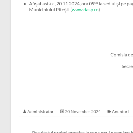
Afişat astăzi, 20.11.2024, ora 09
la sediul şi pe pa
00
Municipiului Piteşti (
www.dasp.ro
).
Comisia de
Secre
Administrator
20 November 2024
Anunturi
←
Rezultatul probei practice la concursul organizat 