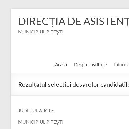
Skip
to
DIRECŢIA DE ASISTEN
content
MUNICIPIUL PITEŞTI
Acasa
Despre instituție
Informa
Rezultatul selectiei dosarelor candidatil
JUDEŢUL ARGEŞ
MUNICIPIUL PITEŞTI