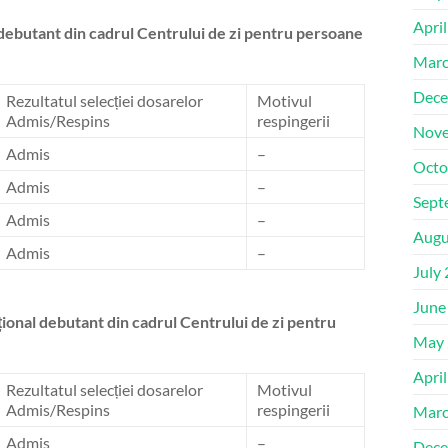
Apri
debutant din cadrul Centrului de zi pentru persoane
Marc
Dece
Rezultatul selecției dosarelor
Motivul
Admis/Respins
respingerii
Nove
Admis
–
Octo
Admis
–
Sept
Admis
–
Augu
Admis
–
July
June
ional debutant din cadrul Centrului de zi pentru
May 
Apri
Rezultatul selecției dosarelor
Motivul
Admis/Respins
respingerii
Marc
Admis
–
Dece