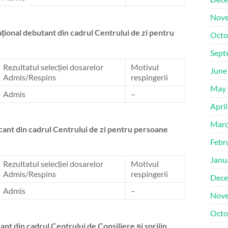
Nove
țional debutant din cadrul Centrului de zi pentru
Octo
Sept
Rezultatul selecției dosarelor
Motivul
June
Admis/Respins
respingerii
May 
Admis
–
Apri
Marc
cant din cadrul Centrului de zi pentru persoane
Febr
Janu
Rezultatul selecției dosarelor
Motivul
Admis/Respins
respingerii
Dece
Admis
–
Nove
Octo
nt din cadrul Centrului de Consiliere și sprijin