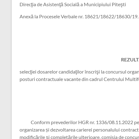
Direcţia de Asistenţă Socială a Municipiului Piteşti
Anexă la Procesele Verbale nr. 18621/18622/18630/19
REZULT
selecţiei dosarelor candidaţilor înscrişi la concursul or
posturi contractuale vacante din cadrul Centrului Multi
Conform prevederilor HGR nr. 1336/08.11.2022 pent
organizarea și dezvoltarea carierei personalului contractu
modificările și completările ulterioare, comisia de concu