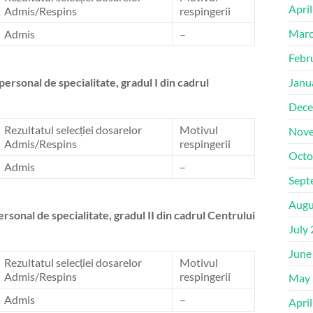
Apri
Admis/Respins
respingerii
Marc
Admis
–
Febr
rsonal de specialitate, gradul I din cadrul
Janu
Dece
Rezultatul selecției dosarelor
Motivul
Nove
Admis/Respins
respingerii
Octo
Admis
–
Sept
Augu
sonal de specialitate, gradul II din cadrul Centrului
July
June
Rezultatul selecției dosarelor
Motivul
Admis/Respins
respingerii
May 
Admis
–
Apri