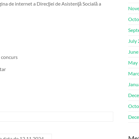
gina de internet a Direcţiei de Asistenţă Socială a
Nove
Octo
Sept
July
June
 concurs
May 
tar
Marc
Janu
Dece
Octo
Dece
Me
in data de 12.11.2024