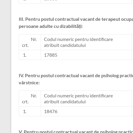
III.
Pentru postul contractual vacant de terapeut ocupa
persoane adulte cu dizabilități:
Nr.
Codul numeric pentru identificare
crt.
atribuit candidatului
1.
17885
IV.
Pentru postul contractual vacant de psiholog practi
vârstnice:
Nr.
Codul numeric pentru identificare
crt.
atribuit candidatului
1.
18476
V
.
Pentru postul contractual vacant de psiholog practica