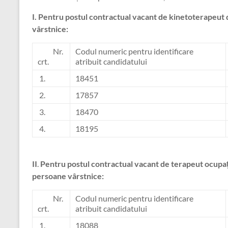
I.
Pentru postul contractual vacant de kinetoterapeut 
vârstnice:
Nr.
Codul numeric pentru identificare
crt.
atribuit candidatului
1.
18451
2.
17857
3.
18470
4.
18195
II
.
Pentru postul contractual vacant de terapeut ocupaț
persoane vârstnice:
Nr.
Codul numeric pentru identificare
crt.
atribuit candidatului
1.
18088