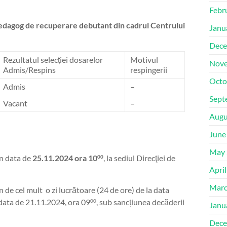
Febr
edagog de recuperare debutant din cadrul Centrului
Janu
Dece
Rezultatul selecției dosarelor
Motivul
Nove
Admis/Respins
respingerii
Octo
Admis
–
Sept
Vacant
–
Augu
June
May 
n data de
25.11.2024 ora 10
, la sediul Direcţiei de
00
Apri
Marc
 de cel mult o zi lucrătoare (24 de ore) de la data
a data de 21.11.2024, ora 09
, sub sancțiunea decăderii
00
Janu
Dece