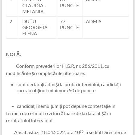
CLAUDIA-
PUNCTE
MELANIA
2
DUȚU
77
ADMIS
GEORGETA-
PUNCTE
ELENA
NOTĂ:
Conform prevederilor H.G.R. nr. 286/2011, cu
modificările şi completările ulterioare:
sunt declaraţi admişi la proba interviului, candidaţii
care au obţinut minimum 50 de puncte.
– candidaţii nemulţumiţi pot depune contestaţie în
termen de cel mult o zi lucrătoare de la data afișării
rezultatului interviului.
Afisat astazi, 18.04.2022, ora 10
la sediul Directiei de
30