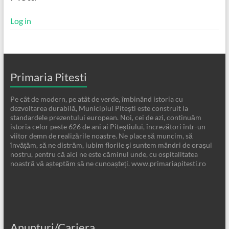
Log in
Primaria Pitesti
Pe cât de modern, pe atât de verde, îmbinând istoria cu
dezvoltarea durabilă, Municipiul Pitești este construit la
standardele prezentului european. Noi, cei de azi, continuăm
istoria celor peste 626 de ani ai Piteștiului, încrezători într-un
viitor demn de realizările noastre. Ne place să muncim, să
învățăm, să ne distrăm, iubim florile și suntem mândri de orașul
nostru, pentru că aici ne este căminul unde, cu ospitalitatea
noastră vă așteptăm să ne cunoașteți. www.primariapitesti.ro
Anunturi/Cariera