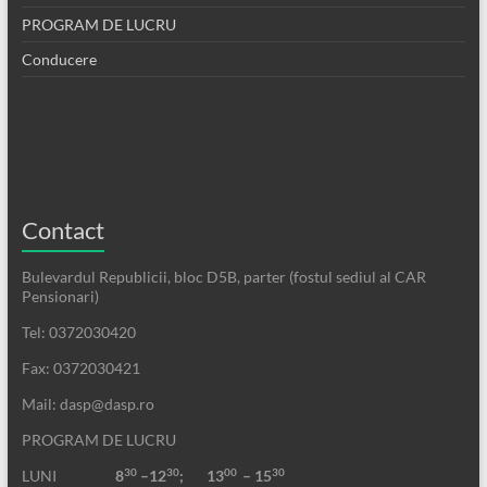
PROGRAM DE LUCRU
Conducere
Contact
Bulevardul Republicii, bloc D5B, parter (fostul sediul al CAR
Pensionari)
Tel: 0372030420
Fax: 0372030421
Mail: dasp@dasp.ro
PROGRAM DE LUCRU
30
30
00
30
LUNI
8
–12
; 13
– 15