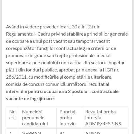
Având în vedere prevederile art. 30 alin. (3) din
Regulamentul- Cadru privind stabilirea principiilor generale
de ocupare a unui post vacant sau temporar vacant
corespunzător funcţiilor contractuale şi a criteriilor de
promovare în grade sau trepte profesionale imediat
superioare a personalului contractual din sectorul bugetar
plătit din fonduri publice, aprobat prin anexa la HGR nr.
286/2011, cu modificările și completările ulterioare,
comisia de concurs comunică următorul rezultat al
interviului
pentru ocuparea a 2 postuluri contractuale
vacante de îngrijitoare
:
Nr.
Numele si
Punctaj
Rezultat proba
crt.
prenumele
proba
interviu
candidatului
interviu
ADMIS/RESPINS
1
ȘERBAN
81
ADMIS