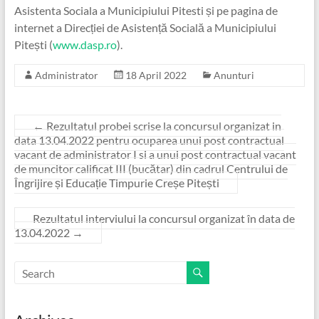
Asistenta Sociala a Municipiului Pitesti și pe pagina de
internet a Direcției de Asistență Socială a Municipiului
Pitești (
www.dasp.ro
).
Administrator
18 April 2022
Anunturi
←
Rezultatul probei scrise la concursul organizat in
data 13.04.2022 pentru ocuparea unui post contractual
vacant de administrator I si a unui post contractual vacant
de muncitor calificat III (bucătar) din cadrul Centrului de
Îngrijire și Educație Timpurie Creșe Pitești
Rezultatul interviului la concursul organizat în data de
13.04.2022
→