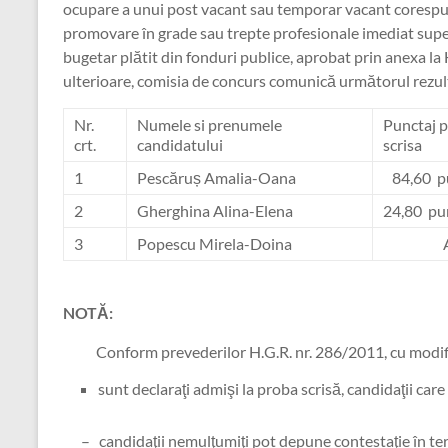
ocupare a unui post vacant sau temporar vacant corespunză
promovare în grade sau trepte profesionale imediat super
bugetar plătit din fonduri publice, aprobat prin anexa la 
ulterioare, comisia de concurs comunică următorul rezulta
Nr.
Numele si prenumele
Punctaj 
crt.
candidatului
scrisa
1
Pescăruș Amalia-Oana
84,60 p
2
Gherghina Alina-Elena
24,80 pu
3
Popescu Mirela-Doina
ABS
NOTĂ:
Conform prevederilor H.G.R. nr. 286/2011, cu modific
sunt declaraţi admişi la proba scrisă, candidaţii ca
– candidaţii nemulţumiţi pot depune contestaţie în terme