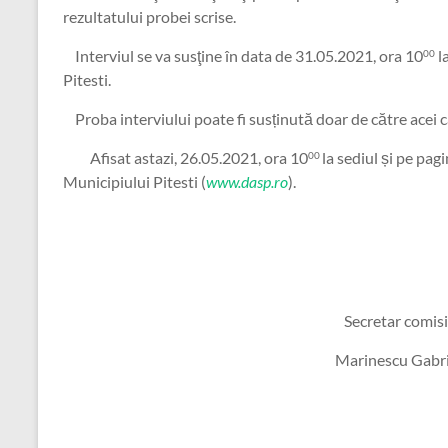
rezultatului probei scrise.
Interviul se va susţine în data de 31.05.2021, ora 10
l
00
Pitesti.
Proba interviului poate fi susținută doar de către acei ca
Afisat astazi, 26.05.2021, ora 10
la sediul și pe pag
00
Municipiului Pitesti (
www.dasp.ro
).
Secretar comis
Marinescu Gabri