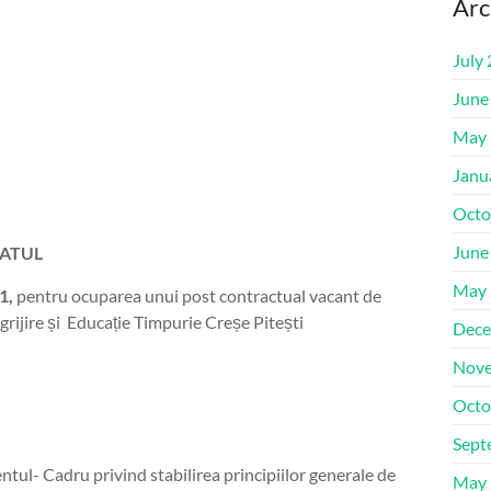
Arc
July
June
May 
Janu
Octo
June
ATUL
May 
1,
pentru ocuparea unui post contractual vacant de
ngrijire și Educație Timpurie Creșe Pitești
Dece
Nove
Octo
Sept
ntul- Cadru privind stabilirea principiilor generale de
May 