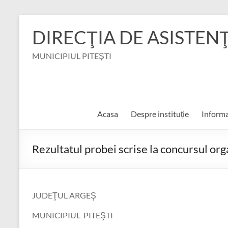
Skip
to
DIRECŢIA DE ASISTEN
content
MUNICIPIUL PITEŞTI
Acasa
Despre instituție
Informa
Rezultatul probei scrise la concursul or
JUDEŢUL ARGEŞ
MUNICIPIUL PITEŞTI