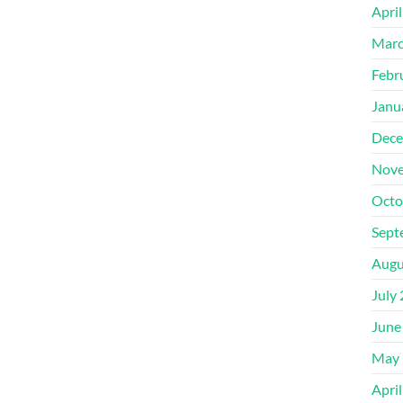
Apri
Marc
Febr
Janu
Dece
Nove
Octo
Sept
Augu
July
June
May 
Apri