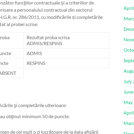
tor funcţiilor contractuale şi a criteriilor de
Apri
ioare a personalului contractual din sectorul
H.G.R. nr. 286/2011, cu modificările și completările
Marc
t al probei scrise:
Dece
proba
Rezultat proba scrisa
Nove
ADMIS/RESPINS
Octo
uncte
ADMIS
Sept
ncte
RESPINS
Augu
ENT
July
June
May 
ările şi completările ulterioare:
Apri
re au obţinut minimum 50 de puncte.
Marc
n de cel mult o zi lucrătoare de la data afișării
Dece