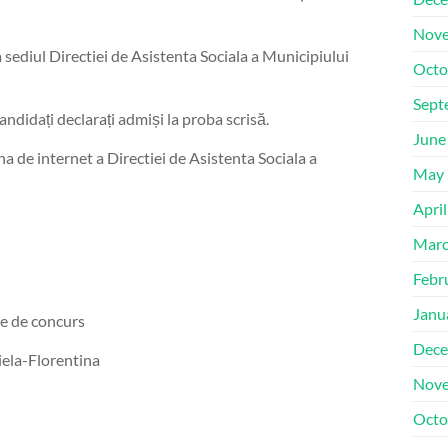
Nove
a sediul Directiei de Asistenta Sociala a Municipiului
Octo
Sept
ndidați declarați admiși la proba scrisă.
June
ina de internet a Directiei de Asistenta Sociala a
May 
Apri
Marc
Febr
Janu
ie de concurs
Dece
ela-Florentina
Nove
Octo