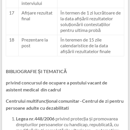
interviului
17
Afișare rezultat
În termen de 1 zi lucrătoare de
final
la data afișării rezultatelor
soluționării contestațiilor
pentru ultima probă
18
Prezentare la
În teremen de 15 zile
post
calendaristice de la data
afișării rezultatelor finale
BIBLIOGRAFIE ȘI TEMATICĂ
privind concursul de ocupare a postului vacant de
asistent medical din cadrul
Centrului multifuncțional comunitar
–
Centrul de zi pentru
persoane adulte cu dezabilitati
Legea nr.448/2006
privind protecția și promovarea
drepturilor persoanelor cu handicap, republicată, cu