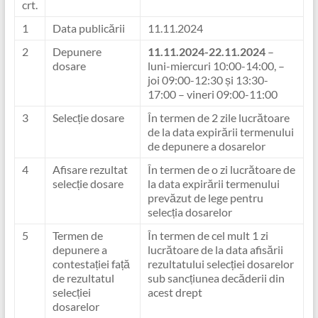
crt.
1
Data publicării
11.11.2024
2
Depunere
11.11.2024-22.11.2024
–
dosare
luni-miercuri 10:00-14:00, –
joi 09:00-12:30 și 13:30-
17:00 – vineri 09:00-11:00
3
Selecție dosare
În termen de 2 zile lucrătoare
de la data expirării termenului
de depunere a dosarelor
4
Afisare rezultat
În termen de o zi lucrătoare de
selecție dosare
la data expirării termenului
prevăzut de lege pentru
selecția dosarelor
5
Termen de
În termen de cel mult 1 zi
depunere a
lucrătoare de la data afisării
contestației față
rezultatului selecției dosarelor
de rezultatul
sub sancțiunea decăderii din
selecției
acest drept
dosarelor