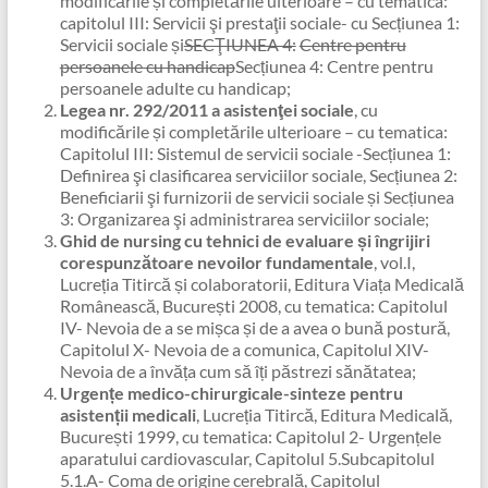
modificările și completările ulterioare – cu tematica:
capitolul III: Servicii şi prestaţii sociale- cu Secțiunea 1:
Servicii sociale și
SECŢIUNEA 4:
Centre pentru
persoanele cu handicap
Secțiunea 4: Centre pentru
persoanele adulte cu handicap;
Legea nr. 292/2011 a asistenţei sociale
, cu
modificările și completările ulterioare – cu tematica:
Capitolul III: Sistemul de servicii sociale -Secțiunea 1:
Definirea şi clasificarea serviciilor sociale, Secțiunea 2:
Beneficiarii şi furnizorii de servicii sociale și Secțiunea
3: Organizarea şi administrarea serviciilor sociale;
Ghid de nursing cu tehnici de evaluare și îngrijiri
corespunzătoare nevoilor fundamentale
, vol.I,
Lucreția Titircă și colaboratorii, Editura Viața Medicală
Românească, București 2008, cu tematica: Capitolul
IV- Nevoia de a se mișca și de a avea o bună postură,
Capitolul X- Nevoia de a comunica, Capitolul XIV-
Nevoia de a învăța cum să îți păstrezi sănătatea;
Urgențe medico-chirurgicale-sinteze pentru
asistenții medicali
, Lucreția Titircă, Editura Medicală,
București 1999, cu tematica: Capitolul 2- Urgențele
aparatului cardiovascular, Capitolul 5.Subcapitolul
5.1.A- Coma de origine cerebrală, Capitolul