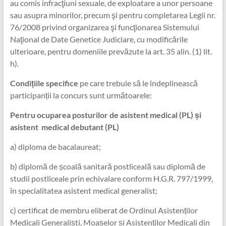
au comis infracţiuni sexuale, de exploatare a unor persoane
sau asupra minorilor, precum şi pentru completarea Legii nr.
76/2008 privind organizarea şi funcţionarea Sistemului
Naţional de Date Genetice Judiciare, cu modificările
ulterioare, pentru domeniile prevăzute la art. 35 alin. (1) lit.
h).
Condițiile specifice
pe care trebuie să le îndeplinească
participanții la concurs sunt următoarele:
Pentru ocuparea
posturilor de
asistent medical (PL) și
asistent
medical debutant (PL)
a) diploma de bacalaureat;
b) diplomă de școală sanitară postliceală sau diplomă de
studii postliceale prin echivalare conform H.G.R. 797/1999,
în specialitatea asistent medical generalist;
c) certificat de membru eliberat de Ordinul Asistenților
Medicali Generaliști, Moașelor și Asistenților Medicali din