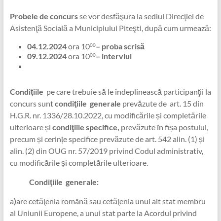
Probele de concurs
se vor desfăşura la sediul Direcţiei de
Asistenţă Socială a Municipiului Piteşti, după cum urmează:
04.12.2024
ora 10
– proba scrisă
00
09.12.2024
ora 10
– interviul
00
Condiţiile
pe care trebuie să le îndeplinească participanţii la
concurs sunt
condiţiile
generale
prevăzute de art. 15 din
H.G.R. nr. 1336/28.10.2022, cu modificările și completările
ulterioare și
condiţiile specifice,
prevăzute în fișa postului,
precum și cerințe specifice prevăzute de art. 542 alin. (1) și
alin. (2) din OUG nr. 57/2019 privind Codul administrativ,
cu modificările și completările ulterioare.
Condiţiile
generale:
a
)
are cetăţenia română sau cetăţenia unui alt stat membru
al Uniunii Europene, a unui stat parte la Acordul privind