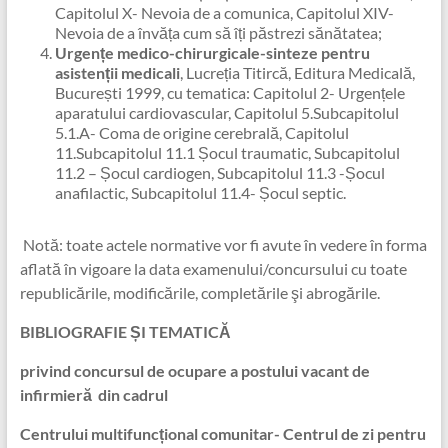
Capitolul X- Nevoia de a comunica, Capitolul XIV-
Nevoia de a învăța cum să îți păstrezi sănătatea;
Urgențe medico-chirurgicale-sinteze pentru
asistenții medicali
, Lucreția Titircă, Editura Medicală,
București 1999, cu tematica: Capitolul 2- Urgențele
aparatului cardiovascular, Capitolul 5.Subcapitolul
5.1.A- Coma de origine cerebrală, Capitolul
11.Subcapitolul 11.1 Șocul traumatic, Subcapitolul
11.2 – Șocul cardiogen, Subcapitolul 11.3 -Șocul
anafilactic, Subcapitolul 11.4- Șocul septic.
Notă: toate actele normative vor fi avute în vedere în forma
aflată în vigoare la data examenului/concursului cu toate
republicările, modificările, completările şi abrogările.
BIBLIOGRAFIE ȘI TEMATICĂ
privind concursul de ocupare a postului vacant de
infirmieră
din cadrul
Centrului multifuncțional comunitar-
Centrul de zi pentru