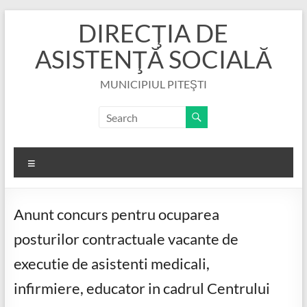
Skip
DIRECŢIA DE
to
content
ASISTENŢĂ SOCIALĂ
MUNICIPIUL PITEŞTI
Menu
Anunt concurs pentru ocuparea
posturilor contractuale vacante de
executie de asistenti medicali,
infirmiere, educator in cadrul Centrului