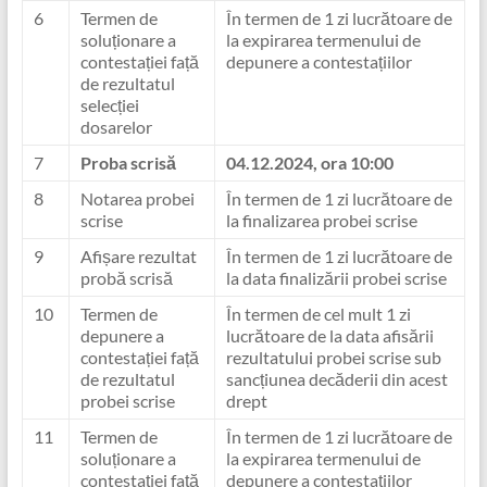
6
Termen de
În termen de 1 zi lucrătoare de
soluționare a
la expirarea termenului de
contestației față
depunere a contestațiilor
de rezultatul
selecției
dosarelor
7
Proba scrisă
04.12.2024, ora 10:00
8
Notarea probei
În termen de 1 zi lucrătoare de
scrise
la finalizarea probei scrise
9
Afișare rezultat
În termen de 1 zi lucrătoare de
probă scrisă
la data finalizării probei scrise
10
Termen de
În termen de cel mult 1 zi
depunere a
lucrătoare de la data afisării
contestației față
rezultatului probei scrise sub
de rezultatul
sancțiunea decăderii din acest
probei scrise
drept
11
Termen de
În termen de 1 zi lucrătoare de
soluționare a
la expirarea termenului de
contestației față
depunere a contestațiilor