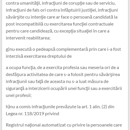
contra umanităţii, infracţiuni de corupţie sau de serviciu,
infracţiuni de fals ori contra înfăptuirii justiţiei, infracţiuni
săvârşite cu intenţie care ar face o persoană candidată la
post incompatibilă cu exercitarea funcţiei contractuale
pentru care candidează, cu excepţia situaţiei în care a
intervenit reabilitarea;
g)nu execută o pedeapsă complementară prin care i-a fost
interzisă exercitarea dreptului de
a ocupa funcţia, de a exercita profesia sau meseria ori de a
desfăşura activitatea de care s-a folosit pentru săvârşirea
infracţiunii sau faţă de aceasta nu s-a luat măsura de
siguranţă a interzicerii ocupării unei funcţii sau a exercitării
unei profesii;
h
)
nu a comis infracţiunile prevăzute la art. 1 alin. (2) din
Legea nr. 118/2019 privind
Registrul naţional automatizat cu privire la persoanele care