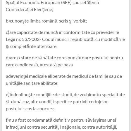
Spaţiul Economic European (SEE) sau cetăţenia
Confederaţiei Elveţiene;
b)cunoaşte limba română, scris şi vorbit;
c)are capacitate de muncă în conformitate cu prevederile
Legii nr. 53/2003- Codul muncii ,republicată, cu modificările
şi completările ulterioare;
d)are o stare de sănătate corespunzătoare postului pentru
care candidează, atestată pe baza
adeverinţei medicale eliberate de medicul de familie sau de
unităţile sanitare abilitate;
e)îndeplineşte condiţiile de studii, de vechime în specialitate
şi, după caz, alte condiţii specifice potrivit cerinţelor
postului scos la concurs;
f)nu a fost condamnată definitiv pentru săvârşirea unei
infracţiuni contra securităţii naţionale, contra autorităţii,