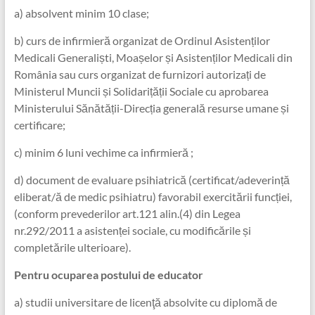
a) absolvent minim 10 clase;
b) curs de infirmieră organizat de Ordinul Asistenților
Medicali Generaliști, Moașelor și Asistenților Medicali din
România sau curs organizat de furnizori autorizați de
Ministerul Muncii și Solidarițății Sociale cu aprobarea
Ministerului Sănătății-Direcția generală resurse umane și
certificare;
c) minim 6 luni vechime ca infirmieră ;
d) document de evaluare psihiatrică (certificat/adeverință
eliberat/ă de medic psihiatru) favorabil exercitării funcției,
(conform prevederilor art.121 alin.(4) din Legea
nr.292/2011 a asistenței sociale, cu modificările și
completările ulterioare).
Pentru ocuparea
postului de educator
a) studii universitare de licenţă absolvite cu diplomă de