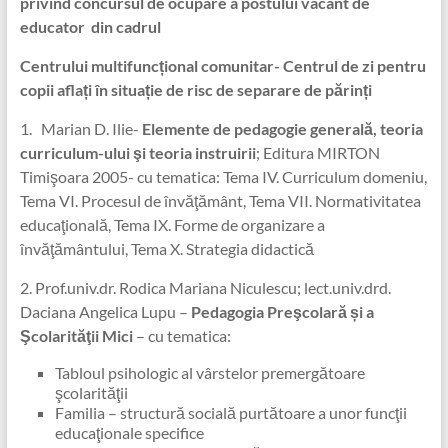
privind concursul de ocupare a postului vacant de
educator
din cadrul
Centrului multifuncțional comunitar-
Centrul de zi pentru
copii aflați în situație de risc de separare de părinți
1. Marian D. Ilie-
Elemente de pedagogie generală, teoria
curriculum-ului şi teoria instruirii
; Editura MIRTON
Timişoara 2005- cu tematica: Tema IV. Curriculum domeniu,
Tema VI. Procesul de învăţământ, Tema VII. Normativitatea
educaţională, Tema IX. Forme de organizare a
învăţământului, Tema X. Strategia didactică
2. Prof.univ.dr. Rodica Mariana Niculescu; lect.univ.drd.
Daciana Angelica Lupu –
Pedagogia Preşcolară și a
Şcolarităţii Mici
– cu tematica:
Tabloul psihologic al vârstelor premergătoare
şcolarităţii
Familia – structură socială purtătoare a unor funcţii
educaţionale specifice