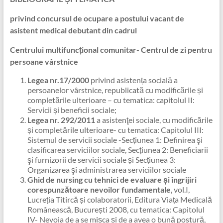
privind concursul de ocupare a postului vacant de
asistent medical
debutant din cadrul
Centrului multifuncțional comunitar-
Centrul de zi pentru
persoane vârstnice
Legea nr.17/2000
privind asistența socială
a
persoanelor vârstnice, republicată cu modificările și
completările ulterioare
– cu tematica: capitolul II:
Servicii și beneficii sociale;
Legea nr. 292/2011
a asistenţei sociale, cu modificările
și completările ulterioare- cu tematica: Capitolul III:
Sistemul de servicii sociale -Secțiunea 1: Definirea şi
clasificarea serviciilor sociale, Secțiunea 2: Beneficiarii
şi furnizorii de servicii sociale și Secțiunea 3:
Organizarea şi administrarea serviciilor sociale
Ghid de nursing cu tehnici de evaluare și îngrijiri
corespunzătoare nevoilor fundamentale
, vol.I,
Lucreția Titircă și colaboratorii, Editura Viața Medicală
Românească, București 2008, cu tematica: Capitolul
IV- Nevoia de a se mișca și de a avea o bună postură,