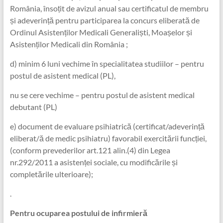
România, însoțit de avizul anual sau certificatul de membru
și adeverință pentru participarea la concurs eliberată de
Ordinul Asistenților Medicali Generaliști, Moașelor și
Asistenților Medicali din România ;
d) minim 6 luni vechime în specialitatea studiilor – pentru
postul de asistent medical (PL),
nu se cere vechime – pentru postul de asistent medical
debutant (PL)
e) document de evaluare psihiatrică (certificat/adeverință
eliberat/ă de medic psihiatru) favorabil exercitării funcției,
(conform prevederilor art.121 alin.(4) din Legea
nr.292/2011 a asistenței sociale, cu modificările și
completările ulterioare);
.
Pentru ocuparea
postului de
infirmieră