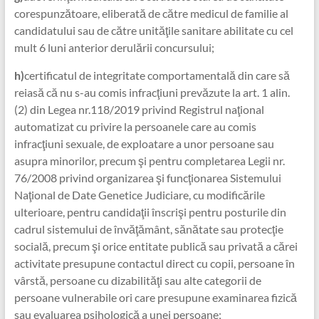
corespunzătoare, eliberată de către medicul de familie al
candidatului sau de către unităţile sanitare abilitate cu cel
mult 6 luni anterior derulării concursului;
h)
certificatul de integritate comportamentală din care să
reiasă că nu s-au comis infracţiuni prevăzute la art. 1 alin.
(2) din Legea nr.118/2019
privind Registrul naţional
automatizat cu privire la persoanele care au comis
infracţiuni sexuale, de exploatare a unor persoane sau
asupra minorilor, precum şi pentru completarea Legii nr.
76/2008 privind organizarea şi funcţionarea Sistemului
Naţional de Date Genetice Judiciare, cu modificările
ulterioare, pentru candidaţii înscrişi pentru posturile din
cadrul sistemului de învăţământ, sănătate sau protecţie
socială, precum şi orice entitate publică sau privată a cărei
activitate presupune contactul direct cu copii, persoane în
vârstă, persoane cu dizabilităţi sau alte categorii de
persoane vulnerabile ori care presupune examinarea fizică
sau evaluarea psihologică a unei persoane;