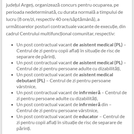
județul Argeș, organizează concurs pentru ocuparea, pe
perioada nedeterminată, cu durata normală a timpului de
lucru (8 ore/zi, respectiv 40 ore/săptămână), a
următoarelor posturi contractuale vacante de execuție, din
cadrul Centrului multifuncțional comunitar, respectiv:
Un post contractual vacant
de asistent medical (PL)
–
Centrul de zi pentru copii aflați în situație de risc de
separare de părinți,
Un post contractual vacant
de asistent medical (PL)
–
Centrul de zi pentru persoane adulte cu dizabilități,
Un post contractual vacant de
asistent medical
debutant (PL)
– Centrul de zi pentru persoane
vârstnice,
Un post contractual vacant de
infirmieră
– Centrul de
zi pentru persoane adulte cu dizabilități,
Un post contractual vacant de
infirmieră
din –
Centrul de zi pentru persoane vârstnice,
Un post contractual vacant de
educator
– Centrul de
zi pentru copii aflați în situație de risc de separare de
părinți.