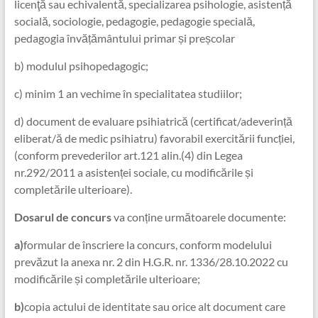
licenţă sau echivalentă, specializarea psihologie, asistență
socială, sociologie, pedagogie, pedagogie specială,
pedagogia învățământului primar și preșcolar
b) modulul psihopedagogic;
c) minim 1 an vechime în specialitatea studiilor;
d) document de evaluare psihiatrică (certificat/adeverință
eliberat/ă de medic psihiatru) favorabil exercitării funcției,
(conform prevederilor art.121 alin.(4) din Legea
nr.292/2011 a asistenței sociale, cu modificările și
completările ulterioare).
Dosarul de concurs
va conține următoarele documente:
a)
formular de înscriere la concurs, conform modelului
prevăzut la anexa nr. 2 din H.G.R. nr. 1336/28.10.2022 cu
modificările și completările ulterioare;
b)
copia actului de identitate sau orice alt document care