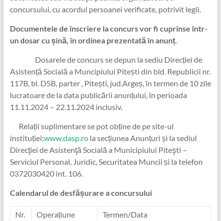
concursului, cu acordul persoanei verificate, potrivit legii.
Documentele de înscriere la concurs vor fi cuprinse într-
un dosar cu șină, în ordinea prezentată în anunț.
Dosarele de concurs se depun la sediu Direcției de
Asistență Socială a Muncipiului Pitești din bld. Republicii nr.
117B, bl. D5B, parter , Pitești, jud.Argeș, în termen de 10 zile
lucratoare de la data publicării anunțului, în perioada
11.11.2024 – 22.11.2024 inclusiv.
Relații suplimentare se pot obține de pe site-ul
instituției:
www.dasp.ro
la secțiunea Anunțuri și la sediul
Direcţiei de Asistenţă Socială a Municipiului Piteşti –
Serviciul Personal, Juridic, Securitatea Muncii și la telefon
0372030420 int. 106.
Calendarul de desfășurare a concursului
Nr.
Operațiune
Termen/Data