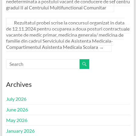
nedeterminata a postului vacant de conducere de sef centru
gradul II al Centrului Multifunctional Comunitar
Rezultatul probei scrise la concursul organizat in data
de 12.11.2024 pentru ocuparea a doua posturi contractuale
vacante de medic primar, medicina generala/ medicina de
familie din cadrul Serviciului de Asistenta Medicala-
Compartimentul Asistenta Medicala Scolara
→
Archives
July 2026
June 2026
May 2026
January 2026