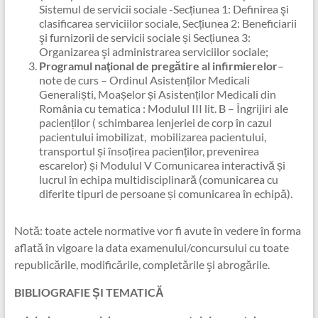
Sistemul de servicii sociale -Secțiunea 1: Definirea şi
clasificarea serviciilor sociale, Secțiunea 2: Beneficiarii
şi furnizorii de servicii sociale și Secțiunea 3:
Organizarea şi administrarea serviciilor sociale;
Programul naţional de pregătire al infirmierelor
–
note de curs – Ordinul Asistenților Medicali
Generaliști, Moașelor și Asistenților Medicali din
România cu tematica : Modulul III lit. B – Îngrijiri ale
pacienților ( schimbarea lenjeriei de corp în cazul
pacientului imobilizat, mobilizarea pacientului,
transportul și însoțirea pacienților, prevenirea
escarelor) și Modulul V Comunicarea interactivă și
lucrul în echipa multidisciplinară (comunicarea cu
diferite tipuri de persoane și comunicarea în echipă).
Notă: toate actele normative vor fi avute în vedere în forma
aflată în vigoare la data examenului/concursului cu toate
republicările, modificările, completările şi abrogările.
BIBLIOGRAFIE ȘI TEMATICĂ