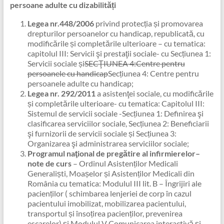
persoane adulte cu dizabilități
Legea nr.448/2006
privind protecția și promovarea
drepturilor persoanelor cu handicap, republicată, cu
modificările și completările ulterioare – cu tematica:
capitolul III: Servicii şi prestaţii sociale- cu Secțiunea 1:
Servicii sociale și
SECŢIUNEA 4:Centre pentru
persoanele cu handicap
Secțiunea 4: Centre pentru
persoanele adulte cu handicap;
Legea nr. 292/2011
a asistenţei sociale, cu modificările
și completările ulterioare- cu tematica: Capitolul III:
Sistemul de servicii sociale -Secțiunea 1: Definirea şi
clasificarea serviciilor sociale, Secțiunea 2: Beneficiarii
şi furnizorii de servicii sociale și Secțiunea 3:
Organizarea şi administrarea serviciilor sociale;
Programul naţional de pregătire al infirmierelor–
note de curs
– Ordinul Asistenților Medicali
Generaliști, Moașelor și Asistenților Medicali din
România cu tematica: Modulul III lit. B – Îngrijiri ale
pacienților ( schimbarea lenjeriei de corp în cazul
pacientului imobilizat, mobilizarea pacientului,
transportul și însoțirea pacienților, prevenirea
escarelor) și Modulul V Comunicarea interactivă și