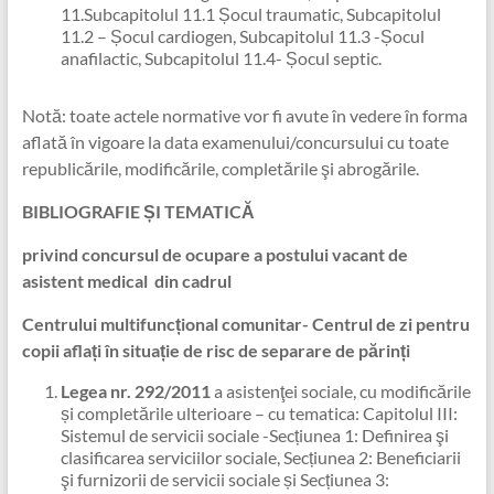
11.Subcapitolul 11.1 Șocul traumatic, Subcapitolul
11.2 – Șocul cardiogen, Subcapitolul 11.3 -Șocul
anafilactic, Subcapitolul 11.4- Șocul septic.
Notă: toate actele normative vor fi avute în vedere în forma
aflată în vigoare la data examenului/concursului cu toate
republicările, modificările, completările şi abrogările.
BIBLIOGRAFIE ȘI TEMATICĂ
privind concursul de ocupare a postului vacant de
asistent medical din cadrul
Centrului multifuncțional comunitar-
Centrul de zi pentru
copii aflați în situație de risc de separare de părinți
Legea nr. 292/2011
a asistenţei sociale, cu modificările
și completările ulterioare – cu tematica: Capitolul III:
Sistemul de servicii sociale -Secțiunea 1: Definirea şi
clasificarea serviciilor sociale, Secțiunea 2: Beneficiarii
şi furnizorii de servicii sociale și Secțiunea 3: