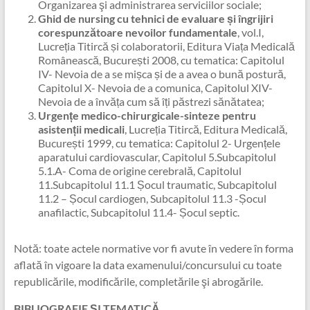
Organizarea şi administrarea serviciilor sociale;
Ghid de nursing cu tehnici de evaluare și îngrijiri
corespunzătoare nevoilor fundamentale
, vol.I,
Lucreția Titircă și colaboratorii, Editura Viața Medicală
Românească, București 2008, cu tematica: Capitolul
IV- Nevoia de a se mișca și de a avea o bună postură,
Capitolul X- Nevoia de a comunica, Capitolul XIV-
Nevoia de a învăța cum să îți păstrezi sănătatea;
Urgențe medico-chirurgicale-sinteze pentru
asistenții medicali
, Lucreția Titircă, Editura Medicală,
București 1999, cu tematica: Capitolul 2- Urgențele
aparatului cardiovascular, Capitolul 5.Subcapitolul
5.1.A- Coma de origine cerebrală, Capitolul
11.Subcapitolul 11.1 Șocul traumatic, Subcapitolul
11.2 – Șocul cardiogen, Subcapitolul 11.3 -Șocul
anafilactic, Subcapitolul 11.4- Șocul septic.
Notă: toate actele normative vor fi avute în vedere în forma
aflată în vigoare la data examenului/concursului cu toate
republicările, modificările, completările şi abrogările.
BIBLIOGRAFIE ȘI TEMATICĂ