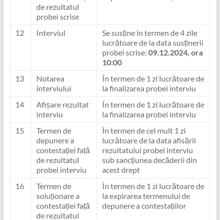
de rezultatul
probei scrise
12
Interviul
Se susține în termen de 4 zile
lucrătoare de la data susținerii
probei scrise:
09.12.2024, ora
10:00
13
Notarea
În termen de 1 zi lucrătoare de
interviului
la finalizarea probei interviu
14
Afișare rezultat
În termen de 1 zi lucrătoare de
interviu
la finalizarea probei interviu
15
Termen de
În termen de cel mult 1 zi
depunere a
lucrătoare de la data afisării
contestației față
rezultatului probei interviu
de rezultatul
sub sancțiunea decăderii din
probei interviu
acest drept
16
Termen de
În termen de 1 zi lucrătoare de
soluționare a
la expirarea termenului de
contestației față
depunere a contestațiilor
de rezultatul