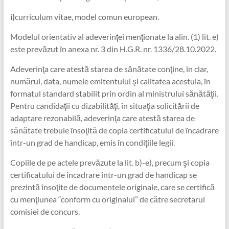
i)
curriculum vitae, model comun european.
Modelul orientativ al adeverinţei menţionate la alin. (1) lit. e)
este prevăzut în anexa nr. 3 din H.G.R. nr. 1336/28.10.2022.
Adeverinţa care atestă starea de sănătate conţine, în clar,
numărul, data, numele emitentului şi calitatea acestuia, în
formatul standard stabilit prin ordin al ministrului sănătăţii.
Pentru candidaţii cu dizabilităţi, în situaţia solicitării de
adaptare rezonabilă, adeverinţa care atestă starea de
sănătate trebuie însoţită de copia certificatului de încadrare
într-un grad de handicap, emis în condiţiile legii.
Copiile de pe actele prevăzute la lit. b)-e), precum şi copia
certificatului de încadrare într-un grad de handicap se
prezintă însoţite de documentele originale, care se certifică
cu menţiunea “conform cu originalul” de către secretarul
comisiei de concurs.