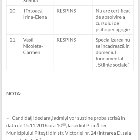
Steluța
20.
Țîntoacă
RESPINS
Nu are certificat
Irina-Elena
de absolvire a
cursului de
psihopedagogie
21.
Vasîi
RESPINS
Specializarea nu
Nicoleta-
se încadrează în
Carmen
domeniul
fundamental
„Științe sociale.”
NOTA:
– Candidaţii declaraţi admişi vor sustine proba scrisă în
data de 15.11.2018 ora 10
, la sediul Primăriei
00
Municipiului Piteşti din str. Victoriei nr. 24 (intrarea D, sala