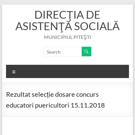
Skip
DIRECŢIA DE
to
content
ASISTENŢĂ SOCIALĂ
MUNICIPIUL PITEŞTI
Menu
Rezultat selecție dosare concurs
educatori puericultori 15.11.2018