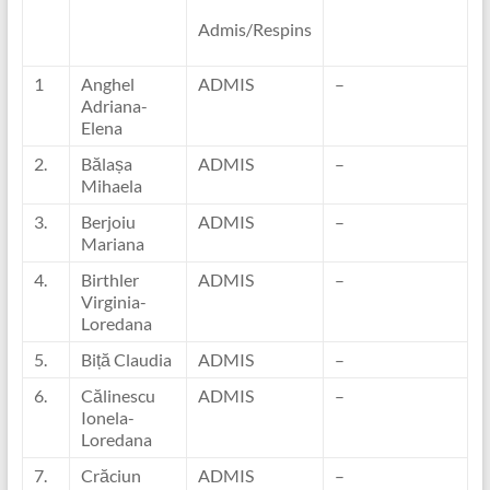
Admis/Respins
1
Anghel
ADMIS
–
Adriana-
Elena
2.
Bălașa
ADMIS
–
Mihaela
3.
Berjoiu
ADMIS
–
Mariana
4.
Birthler
ADMIS
–
Virginia-
Loredana
5.
Biță Claudia
ADMIS
–
6.
Călinescu
ADMIS
–
Ionela-
Loredana
7.
Crăciun
ADMIS
–