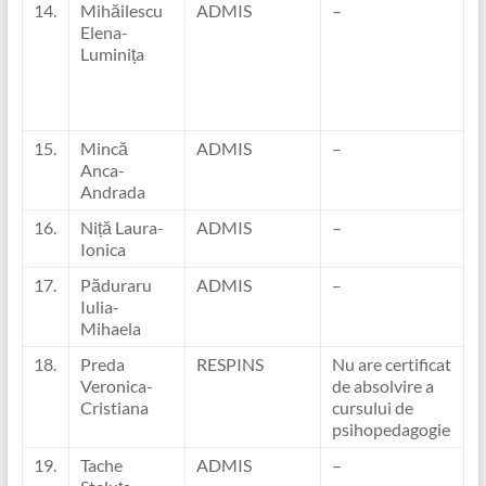
14.
Mihăilescu
ADMIS
–
Elena-
Luminița
15.
Mincă
ADMIS
–
Anca-
Andrada
16.
Niță Laura-
ADMIS
–
Ionica
17.
Păduraru
ADMIS
–
Iulia-
Mihaela
18.
Preda
RESPINS
Nu are certificat
Veronica-
de absolvire a
Cristiana
cursului de
psihopedagogie
19.
Tache
ADMIS
–