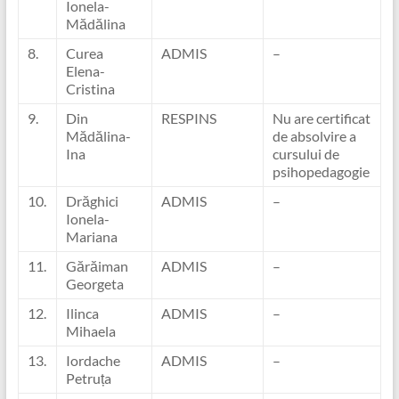
Ionela-
Mădălina
8.
Curea
ADMIS
–
Elena-
Cristina
9.
Din
RESPINS
Nu are certificat
Mădălina-
de absolvire a
Ina
cursului de
psihopedagogie
10.
Drăghici
ADMIS
–
Ionela-
Mariana
11.
Gărăiman
ADMIS
–
Georgeta
12.
Ilinca
ADMIS
–
Mihaela
13.
Iordache
ADMIS
–
Petruța