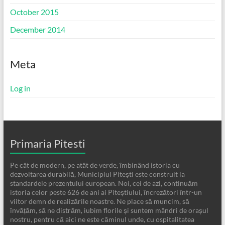
October 2015
December 2014
Meta
Log in
Primaria Pitesti
Pe cât de modern, pe atât de verde, îmbinând istoria cu
dezvoltarea durabilă, Municipiul Pitești este construit la
standardele prezentului european. Noi, cei de azi, continuăm
istoria celor peste 626 de ani ai Piteștiului, încrezători într-un
viitor demn de realizările noastre. Ne place să muncim, să
învățăm, să ne distrăm, iubim florile și suntem mândri de orașul
nostru, pentru că aici ne este căminul unde, cu ospitalitatea