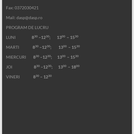
Fax: 0372030421
Mail: dasp@dasp.ro
PROGRAM DE LUCRU
30
30
00
30
LUNI
8
–12
; 13
– 15
30
30
00
30
MARTI
8
–12
;
13
– 15
30
30
00
30
MIERCURI
8
–12
;
13
– 15
30
30
00
00
JOI
8
–12
; 13
– 18
30
30
VINERI
8
– 12